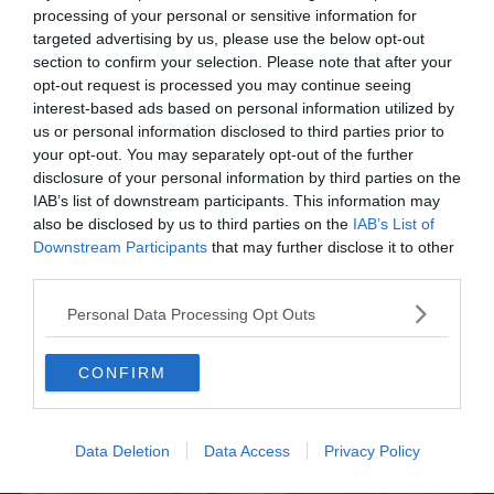
presenta la sua famiglia diversa ma felice
processing of your personal or sensitive information for
targeted advertising by us, please use the below opt-out
section to confirm your selection. Please note that after your
opt-out request is processed you may continue seeing
interest-based ads based on personal information utilized by
us or personal information disclosed to third parties prior to
your opt-out. You may separately opt-out of the further
disclosure of your personal information by third parties on the
IAB’s list of downstream participants. This information may
also be disclosed by us to third parties on the
IAB’s List of
Downstream Participants
that may further disclose it to other
third parties.
SPETTACOLO
Personal Data Processing Opt Outs
Joni Sighvatsson: "Il cinema italiano ha
disegnato la mia visione del mondo e del
cinema"
CONFIRM
Data Deletion
Data Access
Privacy Policy