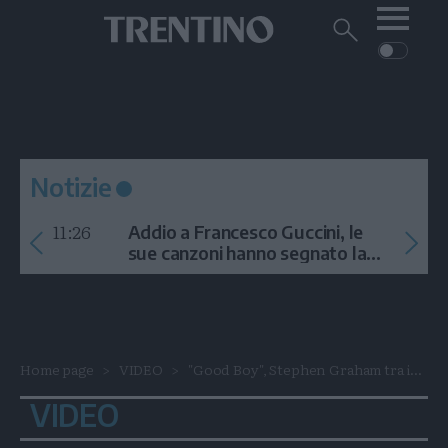
Me
Trentino
Cerca
su
Trentino
Cerca
su
Navigazione
Home
MONTAGNA
Trentino
principale
Facebook
Twitt
I
AMBIENTE
EVENTI
CRONACA
GARDA
CULTURA
PODCAST
Notizie
FOTO
Altre
11:26
Addio a Francesco Guccini, le
VIDEO
sue canzoni hanno segnato la
storia
GENERAZIONI
ITALIA-MONDO
Home page
VIDEO
"Good Boy", Stephen Graham tra i...
VIDEO