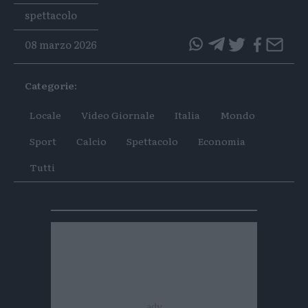
Tags
spettacolo
08 marzo 2026
questo
questo
articolo
articolo
Categorie:
su
su
Whatsapp
Telegram
Locale
Video Giornale
Italia
Mondo
Sport
Calcio
Spettacolo
Economia
Tutti