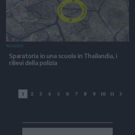
MONDO
Sparatoria in una scuola in Thailandia, i
rilievi della polizia
1
2
3
4
5
6
7
8
9
10
11
succe