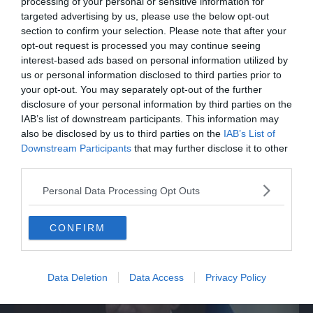
processing of your personal or sensitive information for
targeted advertising by us, please use the below opt-out
section to confirm your selection. Please note that after your
opt-out request is processed you may continue seeing
interest-based ads based on personal information utilized by
us or personal information disclosed to third parties prior to
your opt-out. You may separately opt-out of the further
disclosure of your personal information by third parties on the
IAB’s list of downstream participants. This information may
also be disclosed by us to third parties on the
IAB’s List of
Downstream Participants
that may further disclose it to other
MONDO
third parties.
Il Papa: "Basta violenze in Ucraina e
Russia, spazio a diplomazia"
Personal Data Processing Opt Outs
CONFIRM
Data Deletion
Data Access
Privacy Policy