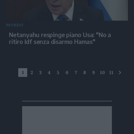
MONDO
Netanyahu respinge piano Usa: "No a
ritiro Idf senza disarmo Hamas"
1
2
3
4
5
6
7
8
9
10
11
succe