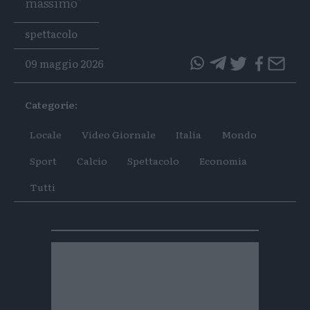
massimo"
Tags
spettacolo
09 maggio 2026
questo
questo
articolo
articolo
Categorie:
su
su
Whatsapp
Telegram
Locale
Video Giornale
Italia
Mondo
Sport
Calcio
Spettacolo
Economia
Tutti