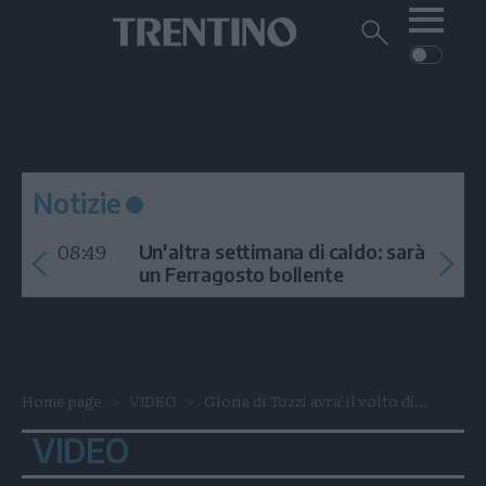
Me
Trentino
Cerca
su
Trentino
Cerca
su
Navigazione
Home
MONTAGNA
Trentino
principale
Facebook
Twitt
I
AMBIENTE
EVENTI
CRONACA
GARDA
CULTURA
PODCAST
Notizie
FOTO
Altre
08:49
Un'altra settimana di caldo: sarà
VIDEO
un Ferragosto bollente
GENERAZIONI
ITALIA-MONDO
Home page
VIDEO
Gloria di Tozzi avra' il volto di...
VIDEO