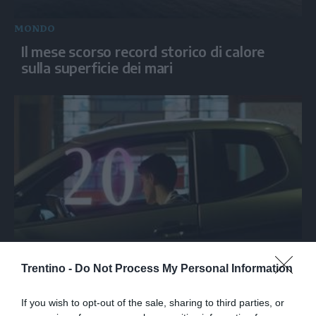
MONDO
Il mese scorso record storico di calore
sulla superficie dei mari
SPETTACOLO
Trentino -
Do Not Process My Personal Information
Ketticè diretto da Giovanni Tortorici in
concorso al Locarno Film Festival
If you wish to opt-out of the sale, sharing to third parties, or