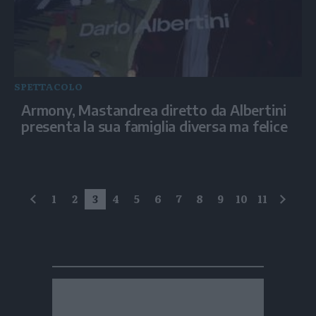
SPETTACOLO
Armony, Mastandrea diretto da Albertini
presenta la sua famiglia diversa ma felice
1
2
3
4
5
6
7
8
9
10
11
precedente
succe