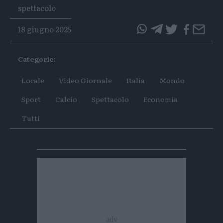
Tags
spettacolo
18 giugno 2025
questo
questo
articolo
articolo
Categorie:
su
su
Whatsapp
Telegram
Locale
Video Giornale
Italia
Mondo
Sport
Calcio
Spettacolo
Economia
Tutti