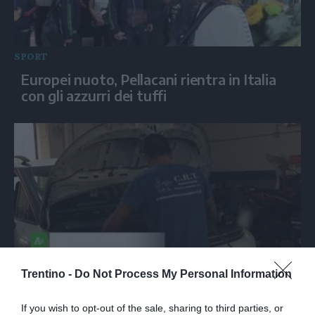
SPORT
Europei nuoto, Pellacani rientra in Italia
con gli azzurri dei tuffi
Trentino -
Do Not Process My Personal Information
ITALIA
Carburanti, la frode denunciata dei
If you wish to opt-out of the sale, sharing to third parties, or