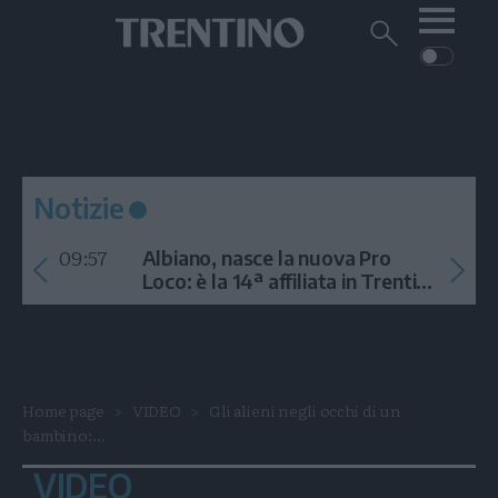
Me
Trentino
Cerca
su
Trentino
Cerca
su
Navigazione
Home
MONTAGNA
Trentino
principale
Facebook
Twitt
I
AMBIENTE
EVENTI
CRONACA
GARDA
CULTURA
PODCAST
Notizie
FOTO
Altre
09:57
Albiano, nasce la nuova Pro
VIDEO
Loco: è la 14ª affiliata in Trentino
nel 2026
GENERAZIONI
ITALIA-MONDO
Home page
VIDEO
Gli alieni negli occhi di un
bambino:...
VIDEO