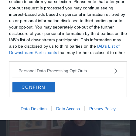
section to confirm your selection. Please note that after your
opt-out request is processed you may continue seeing
interest-based ads based on personal information utilized by
us or personal information disclosed to third parties prior to
your opt-out. You may separately opt-out of the further
disclosure of your personal information by third parties on the
IAB’s list of downstream participants. This information may
also be disclosed by us to third parties on the
IAB’s List of
Downstream Participants
that may further disclose it to other
third parties.
Nella trattoria bolognese dove Guccini
Personal Data Processing Opt Outs
tirava tardi: «Qua viveva di notte»
CONFIRM
Data Deletion
Data Access
Privacy Policy