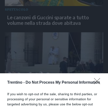
SPETTACOLO
Le canzoni di Guccini sparate a tutto
volume nella strada dove abitava
Trentino -
Do Not Process My Personal Information
ITALIA
Assisi, bagno di folla per Papa Leone a
If you wish to opt-out of the sale, sharing to third parties, or
Santa Maria degli Angeli
processing of your personal or sensitive information for
targeted advertising by us, please use the below opt-out