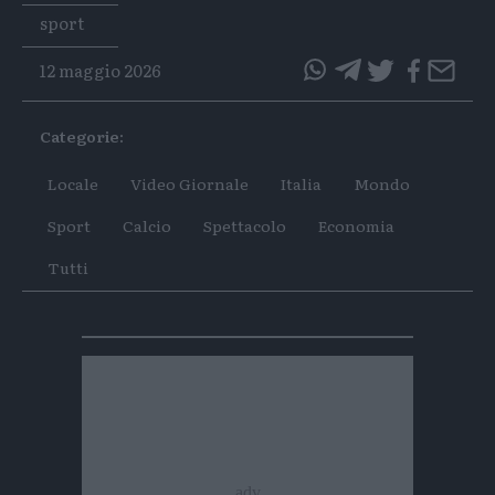
Tags
sport
12 maggio 2026
questo
questo
articolo
articolo
Categorie:
su
su
Whatsapp
Telegram
Locale
Video Giornale
Italia
Mondo
Sport
Calcio
Spettacolo
Economia
Tutti