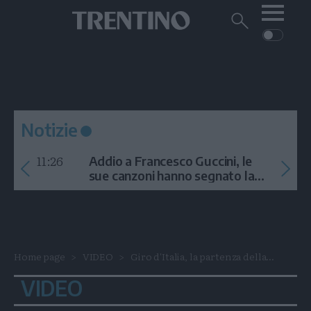
Me
Trentino
Cerca
su
Trentino
Cerca
su
Navigazione
Home
MONTAGNA
Trentino
principale
Facebook
Twitt
I
AMBIENTE
EVENTI
CRONACA
GARDA
CULTURA
PODCAST
Notizie
FOTO
Altre
11:26
Addio a Francesco Guccini, le
VIDEO
sue canzoni hanno segnato la
storia
GENERAZIONI
ITALIA-MONDO
Home page
VIDEO
Giro d'Italia, la partenza della...
VIDEO