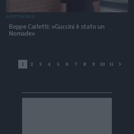
SPETTACOLO
Beppe Carletti: «Guccini è stato un
Nomade»
1
2
3
4
5
6
7
8
9
10
11
succe