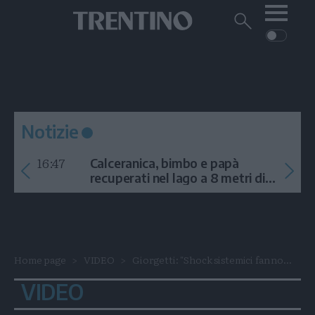
Me
Trentino
Cerca
su
Trentino
Cerca
su
Navigazione
Home
MONTAGNA
Trentino
principale
Facebook
Twitt
I
AMBIENTE
EVENTI
CRONACA
GARDA
CULTURA
PODCAST
Notizie
FOTO
Altre
16:47
Calceranica, bimbo e papà
VIDEO
recuperati nel lago a 8 metri di
profondità
GENERAZIONI
ITALIA-MONDO
Home page
VIDEO
Giorgetti: "Shock sistemici fanno...
VIDEO