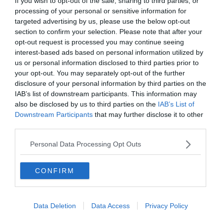
If you wish to opt-out of the sale, sharing to third parties, or
famiglie"
processing of your personal or sensitive information for
targeted advertising by us, please use the below opt-out
section to confirm your selection. Please note that after your
opt-out request is processed you may continue seeing
interest-based ads based on personal information utilized by
us or personal information disclosed to third parties prior to
your opt-out. You may separately opt-out of the further
disclosure of your personal information by third parties on the
IAB’s list of downstream participants. This information may
also be disclosed by us to third parties on the
IAB’s List of
Downstream Participants
that may further disclose it to other
third parties.
MONDO
A Sofia naziskin tentano assalto a hotel
Personal Data Processing Opt Outs
con giovani ebrei italiani
CONFIRM
Data Deletion
Data Access
Privacy Policy