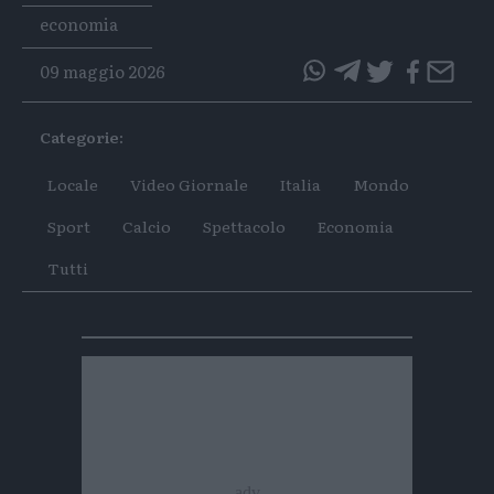
Tags
economia
09 maggio 2026
questo
questo
articolo
articolo
Categorie:
su
su
Whatsapp
Telegram
Locale
Video Giornale
Italia
Mondo
Sport
Calcio
Spettacolo
Economia
Tutti