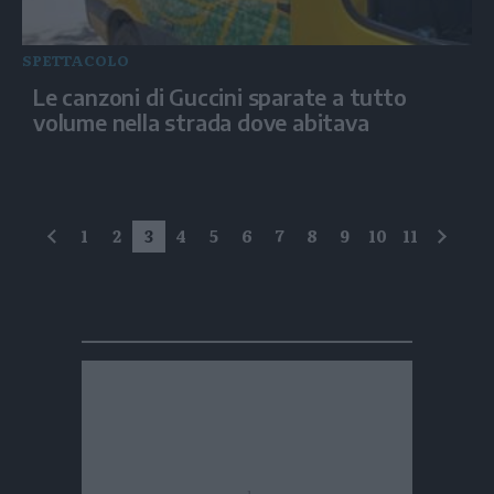
SPETTACOLO
Le canzoni di Guccini sparate a tutto
volume nella strada dove abitava
1
2
3
4
5
6
7
8
9
10
11
precedente
succe