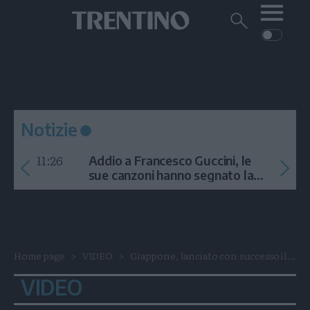
Me
Trentino
Cerca
su
Trentino
Cerca
su
Navigazione
Home
MONTAGNA
Trentino
principale
Facebook
Twitt
I
AMBIENTE
EVENTI
CRONACA
GARDA
CULTURA
PODCAST
Notizie
FOTO
Altre
11:26
Addio a Francesco Guccini, le
VIDEO
sue canzoni hanno segnato la
storia
GENERAZIONI
ITALIA-MONDO
Home page
VIDEO
Giappone, lanciato con successo il...
VIDEO