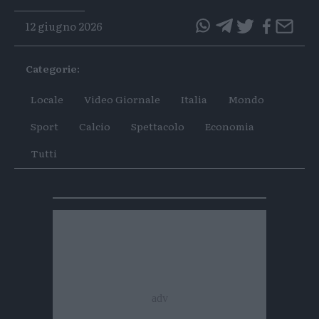
12 giugno 2026
questo
questo
articolo
articolo
Categorie:
su
su
Whatsapp
Telegram
Locale
Video Giornale
Italia
Mondo
Sport
Calcio
Spettacolo
Economia
Tutti