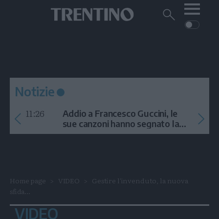
Me
Trentino
Cerca
su
Trentino
Cerca
su
Navigazione
Home
MONTAGNA
Trentino
principale
Facebook
Twitt
I
AMBIENTE
EVENTI
CRONACA
GARDA
CULTURA
PODCAST
Notizie
FOTO
Altre
11:26
Addio a Francesco Guccini, le
VIDEO
sue canzoni hanno segnato la
storia
GENERAZIONI
ITALIA-MONDO
Home page
VIDEO
Gestire l'invenduto, la nuova
sfida...
VIDEO