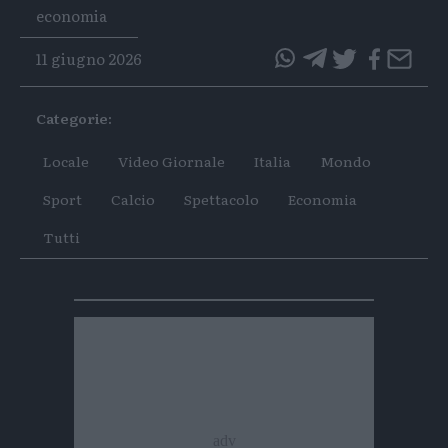
Tags
economia
11 giugno 2026
questo
questo
articolo
articolo
Categorie:
su
su
Whatsapp
Telegram
Locale
Video Giornale
Italia
Mondo
Sport
Calcio
Spettacolo
Economia
Tutti