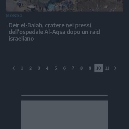
MONDO
Deir el-Balah, cratere nei pressi
dell'ospedale Al-Aqsa dopo un raid
israeliano
1
2
3
4
5
6
7
8
9
10
11
precedente
succe