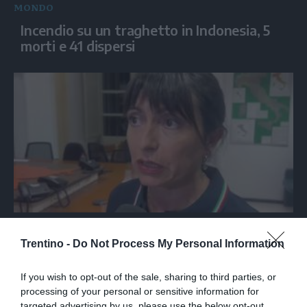
MONDO
Incendio su un traghetto in Indonesia, 5
morti e 41 dispersi
ITALIA
Proietti: "Sei morti e 34 feriti
Trentino -
Do Not Process My Personal Information
nell'incidente sulla Terni-Rieti"
If you wish to opt-out of the sale, sharing to third parties, or
processing of your personal or sensitive information for
targeted advertising by us, please use the below opt-out