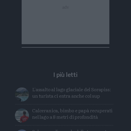
I più letti
L'assalto al lago glaciale del Sorapiss:
un turista ci entra anche col sup
Calceranica, bimbo e papà recuperati
nel lago a 8 metri di profondità