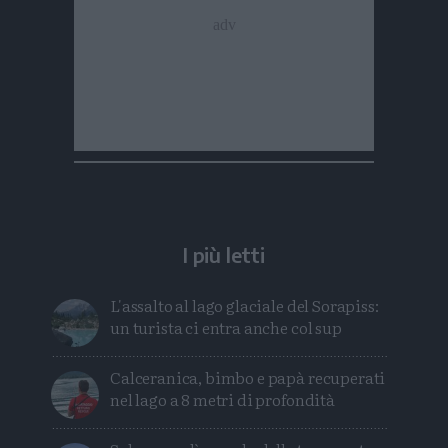
I più letti
L'assalto al lago glaciale del Sorapiss:
un turista ci entra anche col sup
Calceranica, bimbo e papà recuperati
nel lago a 8 metri di profondità