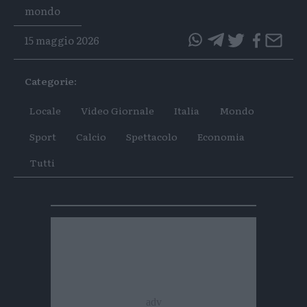
Tags
mondo
15 maggio 2026
questo
questo
articolo
articolo
Categorie:
su
su
Whatsapp
Telegram
Locale
Video Giornale
Italia
Mondo
Sport
Calcio
Spettacolo
Economia
Tutti