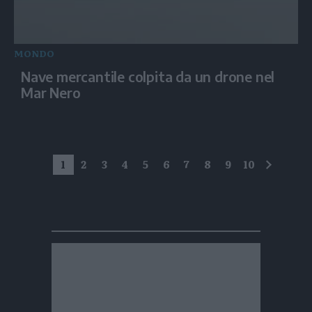
MONDO
Nave mercantile colpita da un drone nel
Mar Nero
1
2
3
4
5
6
7
8
9
10
succes