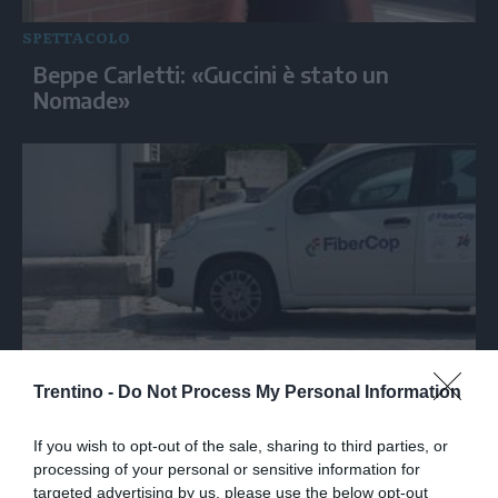
SPETTACOLO
Beppe Carletti: «Guccini è stato un
Nomade»
ECONOMIA
Trentino -
Do Not Process My Personal Information
Sottoscritte le convenzioni Fibercop-
Invitalia, fibra ottica per 477 mila civici
If you wish to opt-out of the sale, sharing to third parties, or
processing of your personal or sensitive information for
targeted advertising by us, please use the below opt-out