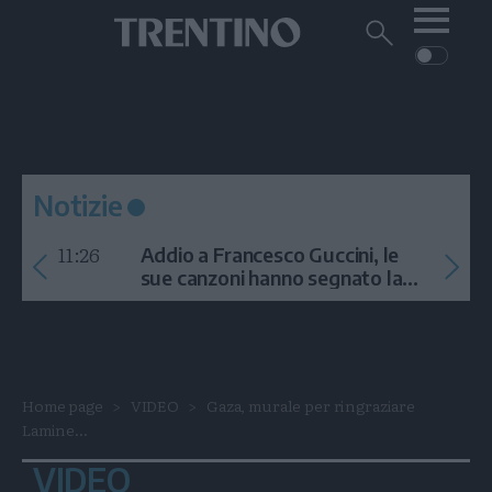
Me
Trentino
Cerca
su
Trentino
Cerca
su
Navigazione
Home
MONTAGNA
Trentino
principale
Facebook
Twitt
I
AMBIENTE
EVENTI
CRONACA
GARDA
CULTURA
PODCAST
Notizie
FOTO
Altre
11:26
Addio a Francesco Guccini, le
VIDEO
sue canzoni hanno segnato la
storia
GENERAZIONI
ITALIA-MONDO
Home page
VIDEO
Gaza, murale per ringraziare
Lamine...
VIDEO