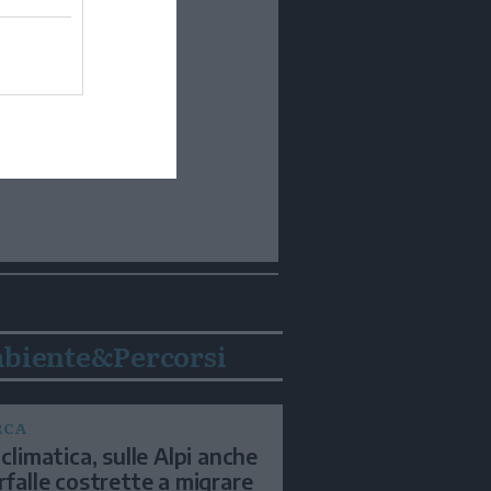
biente&Percorsi
RCA
 climatica, sulle Alpi anche
arfalle costrette a migrare