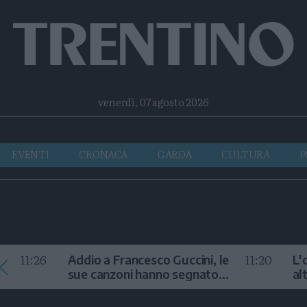
Facebook
Twitter
Instagram
Telegram
RSS
venerdì, 07 agosto 2026
EVENTI
CRONACA
GARDA
CULTURA
P
11:26
11:20
Addio a Francesco Guccini, le
L'
sue canzoni hanno segnato
al
la storia
te