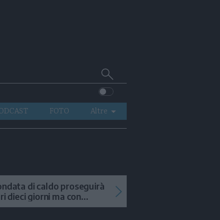
Cerca
su
Trentino
ODCAST
FOTO
Altre
VIDEO
GENERAZIONI
ITALIA-MONDO
ondata di caldo proseguirà
tri dieci giorni ma con
mporali