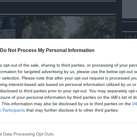
Vid
Do Not Process My Personal Information
to opt-out of the sale, sharing to third parties, or processing of your per
ITALIA
formation for targeted advertising by us, please use the below opt-out s
i
Roma, il sostegno di
r selection. Please note that after your opt-out request is processed y
tica
Ditonellapiaga agli abitanti di
eing interest-based ads based on personal information utilized by us or
Spin Time
disclosed to third parties prior to your opt-out. You may separately opt-
losure of your personal information by third parties on the IAB’s list of
. This information may also be disclosed by us to third parties on the
IA
Bepp
Participants
that may further disclose it to other third parties.
sta
l Data Processing Opt Outs