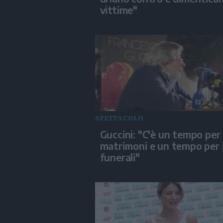
vittime"
SPETTACOLO
Guccini: "C'è un tempo per 
matrimoni e un tempo per 
funerali"