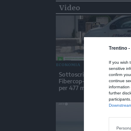
Video
Trentino -
If you wish 
ECONOMIA
sensitive in
Sottoscritte le convenzion
confirm you
Fibercop-Invitalia, fibra ot
continue se
per 477 mila civici
information 
further disc
participants
Downstream 
Persona