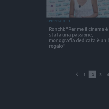
SPETTACOLO
Ronchi: "Per me il cinema è
stata una passione,
monografia dedicata è un 
regalo"
1
2
3
precedente