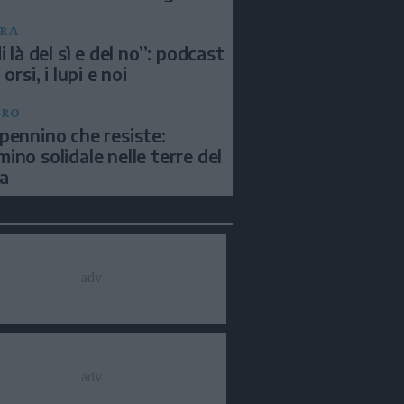
RA
i là del sì e del no”: podcast
 orsi, i lupi e noi
BRO
pennino che resiste:
ino solidale nelle terre del
a