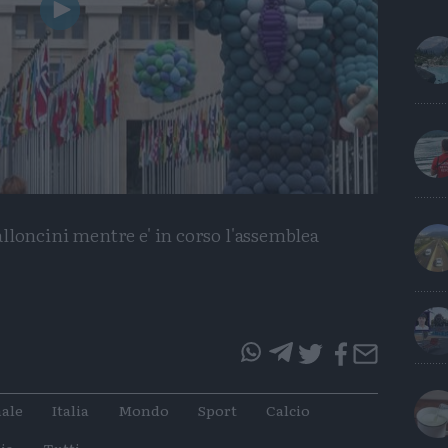
Play
Video
lloncini mentre e' in corso l'assemblea
questo
questo
articolo
articolo
ale
Italia
Mondo
Sport
Calcio
su
su