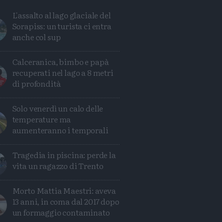
L'assalto al lago glaciale del
Sorapiss: un turista ci entra
anche col sup
Calceranica, bimbo e papà
recuperati nel lago a 8 metri
di profondità
Solo venerdì un calo delle
temperature ma
aumenteranno i temporali
Tragedia in piscina: perde la
vita un ragazzo di Trento
Condividi
Condividi
Twitter
Condividi
Mail
Morto Mattia Maestri: aveva
13 anni, in coma dal 2017 dopo
un formaggio contaminato