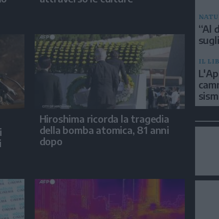
NATU
“Al d
sugli
IL LI
L'Ap
camm
sism
Hiroshima ricorda la tragedia
della bomba atomica, 81 anni
i
dopo
i