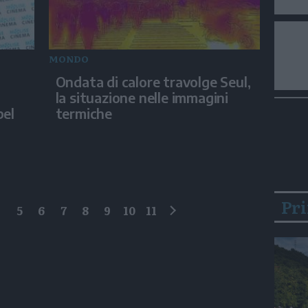
MONDO
Ondata di calore travolge Seul,
la situazione nelle immagini
bel
termiche
Pr
4
5
6
7
8
9
10
11
successivo