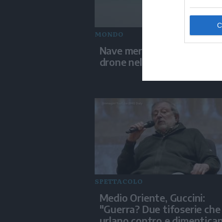
MONDO
Nave mercantile colpita da
drone nel Mar Nero
SPETTACOLO
Medio Oriente, Guccini:
"Guerra? Due tifoserie che 
urlano contro e dimentica