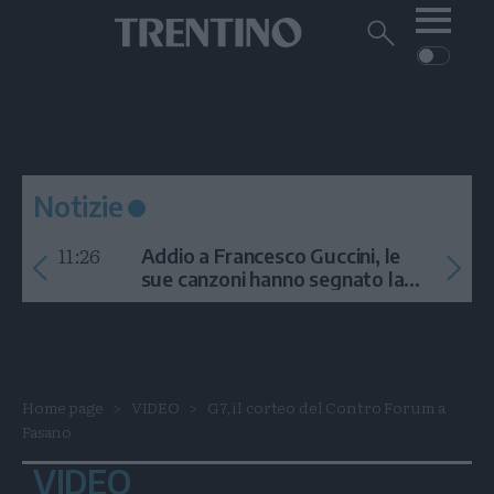
Me
Trentino
Cerca
su
Trentino
Cerca
su
Navigazione
Home
MONTAGNA
Trentino
principale
Facebook
Twitt
I
AMBIENTE
EVENTI
CRONACA
GARDA
CULTURA
PODCAST
Notizie
FOTO
Altre
11:26
Addio a Francesco Guccini, le
VIDEO
sue canzoni hanno segnato la
storia
GENERAZIONI
ITALIA-MONDO
Home page
VIDEO
G7, il corteo del Contro Forum a
Fasano
VIDEO