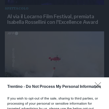
SPETTACOLO
Al via il Locarno Film Festival, premiata
Isabella Rossellini con l'Excellence Award
MONDO
Trentino -
Do Not Process My Personal Information
Incendio in Serbia, a fuoco una riserva
naturale vicino Belgrado
If you wish to opt-out of the sale, sharing to third parties, or
processing of your personal or sensitive information for
targeted advertising by us, please use the below opt-out