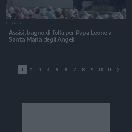
ITALIA
Assisi, bagno di folla per Papa Leone a
Santa Maria degli Angeli
1
2
3
4
5
6
7
8
9
10
11
succe