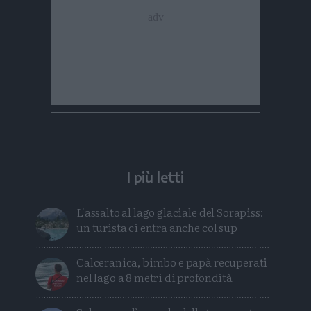
I più letti
L'assalto al lago glaciale del Sorapiss:
un turista ci entra anche col sup
Calceranica, bimbo e papà recuperati
nel lago a 8 metri di profondità