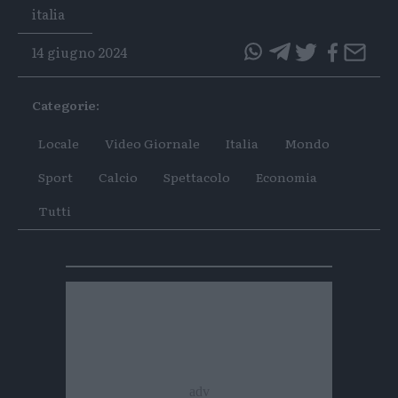
Tags
italia
14 giugno 2024
questo
questo
articolo
articolo
Categorie:
su
su
Whatsapp
Telegram
Locale
Video Giornale
Italia
Mondo
Sport
Calcio
Spettacolo
Economia
Tutti