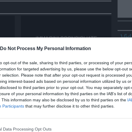
Vid
Do Not Process My Personal Information
to opt-out of the sale, sharing to third parties, or processing of your per
MONDO
formation for targeted advertising by us, please use the below opt-out s
po
Messico, l'influencer Gastelum
r selection. Please note that after your opt-out request is processed y
go
ucciso durante una diretta
eing interest-based ads based on personal information utilized by us or
streaming
disclosed to third parties prior to your opt-out. You may separately opt-
losure of your personal information by third parties on the IAB’s list of
. This information may also be disclosed by us to third parties on the
IA
Bepp
Participants
that may further disclose it to other third parties.
sta
l Data Processing Opt Outs