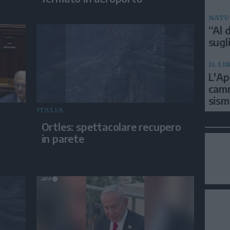
NATU
“Al d
sugli
IL LI
L'Ap
camm
sism
ITALIA
Ortles: spettacolare recupero
in parete