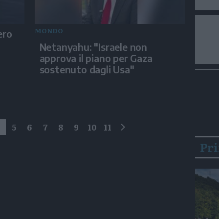
MONDO
ero
Netanyahu: "Israele non
approva il piano per Gaza
sostenuto dagli Usa"
4
5
6
7
8
9
10
11
successivo
Pr