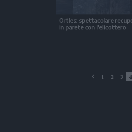
Ortles: spettacolare recup
in parete con l'elicottero
1
2
3
precedente