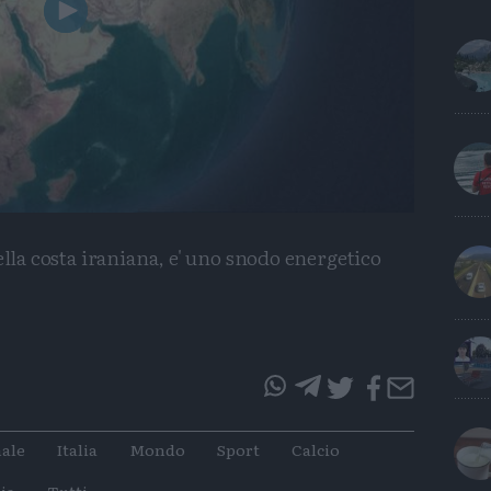
Play
Video
ella costa iraniana, e' uno snodo energetico
questo
questo
articolo
articolo
ale
Italia
Mondo
Sport
Calcio
su
su