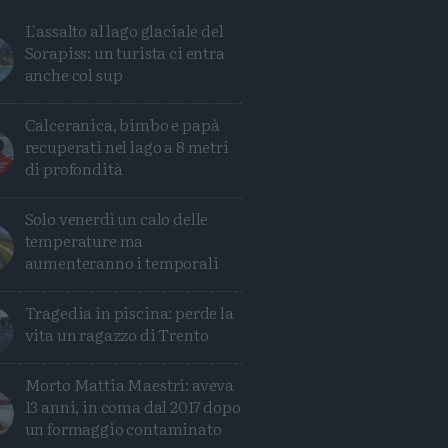
L'assalto al lago glaciale del
Sorapiss: un turista ci entra
anche col sup
Calceranica, bimbo e papà
recuperati nel lago a 8 metri
di profondità
Solo venerdì un calo delle
temperature ma
aumenteranno i temporali
Tragedia in piscina: perde la
vita un ragazzo di Trento
Condividi
Condividi
Twitter
Condividi
Mail
Morto Mattia Maestri: aveva
13 anni, in coma dal 2017 dopo
un formaggio contaminato