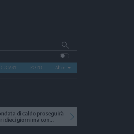
Cerca
su
Trentino
ODCAST
FOTO
Altre
VIDEO
GENERAZIONI
ITALIA-MONDO
ondata di caldo proseguirà
tri dieci giorni ma con
mporali