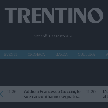
Facebook
Twitter
Instagram
Telegram
RSS
venerdì, 07 agosto 2026
EVENTI
CRONACA
GARDA
CULTURA
P
11:26
11:20
Addio a Francesco Guccini, le
L'
sue canzoni hanno segnato
al
la storia
te