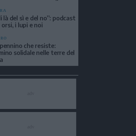
RA
i là del sì e del no”: podcast
 orsi, i lupi e noi
BRO
pennino che resiste:
ino solidale nelle terre del
a