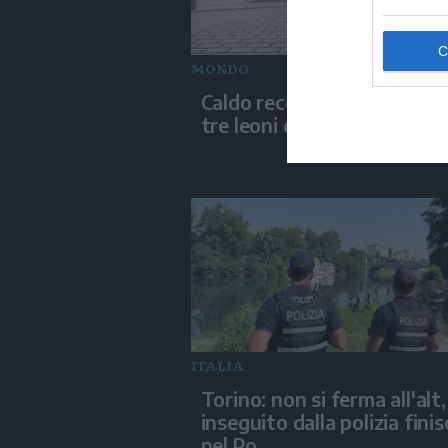
MONDO
Caldo record a Tokyo, mort
tre leoni dello zoo di Tama
ITALIA
Torino: non si ferma all'alt,
inseguito dalla polizia finis
nel Po