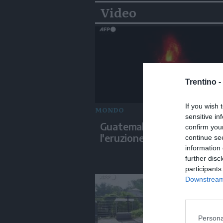
Video
Trentino -
If you wish 
MONDO
sensitive in
Guatemaltechi sfollati do
confirm you
l'eruzione del vulcano Fue
continue se
information 
further disc
participants
Downstream 
Persona