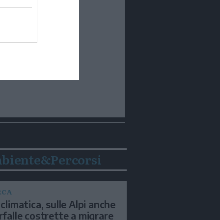
biente&Percorsi
RCA
 climatica, sulle Alpi anche
arfalle costrette a migrare