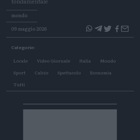
fondamentale
Tags
mondo
09 maggio 2026
questo
questo
articolo
articolo
Categorie:
su
su
Whatsapp
Telegram
Locale
Video Giornale
Italia
Mondo
Sport
Calcio
Spettacolo
Economia
Tutti