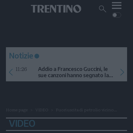
Me
Trentino
Cerca
su
Trentino
Cerca
su
Navigazione
Home
MONTAGNA
Trentino
principale
Facebook
Twitt
I
AMBIENTE
EVENTI
CRONACA
GARDA
CULTURA
PODCAST
Notizie
FOTO
Altre
11:26
Addio a Francesco Guccini, le
VIDEO
sue canzoni hanno segnato la
storia
GENERAZIONI
ITALIA-MONDO
Home page
VIDEO
Fuoriuscita di petrolio vicino...
VIDEO