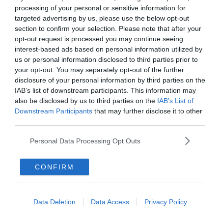
Salvini: "Roggero chiede di andare avanti
processing of your personal or sensitive information for
su norma anti-risarcimenti"
targeted advertising by us, please use the below opt-out
section to confirm your selection. Please note that after your
opt-out request is processed you may continue seeing
interest-based ads based on personal information utilized by
us or personal information disclosed to third parties prior to
your opt-out. You may separately opt-out of the further
disclosure of your personal information by third parties on the
IAB’s list of downstream participants. This information may
also be disclosed by us to third parties on the
IAB’s List of
Downstream Participants
that may further disclose it to other
third parties.
Personal Data Processing Opt Outs
SPORT
Europei nuoto, Pellacani rientra in Italia
CONFIRM
con gli azzurri dei tuffi
Data Deletion
Data Access
Privacy Policy