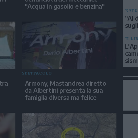
"Acqua in gasolio e benzina"
NATU
“Al d
sugli
IL LI
L'Ap
camm
sism
SPETTACOLO
tra
Armony, Mastandrea diretto
da Albertini presenta la sua
famiglia diversa ma felice