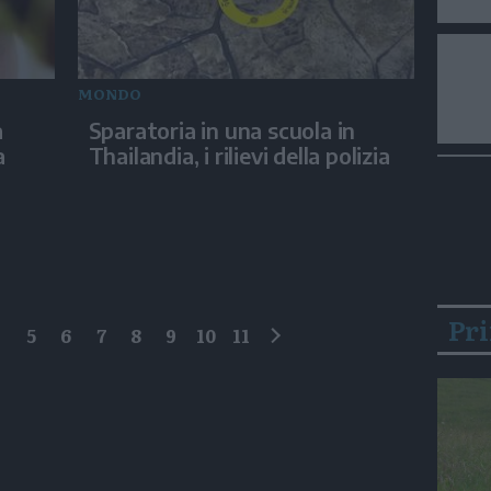
MONDO
a
Sparatoria in una scuola in
a
Thailandia, i rilievi della polizia
Pr
4
5
6
7
8
9
10
11
successivo