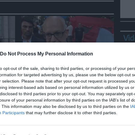
Vid
Do Not Process My Personal Information
ITALIA
to opt-out of the sale, sharing to third parties, or processing of your per
formation for targeted advertising by us, please use the below opt-out s
ra
Gualtieri: "Responsabilità del
r selection. Please note that after your opt-out request is processed y
Viminale su Spin Time? La
eing interest-based ads based on personal information utilized by us or
posizione dei partiti è nota"
disclosed to third parties prior to your opt-out. You may separately opt-
losure of your personal information by third parties on the IAB’s list of
Bepp
. This information may also be disclosed by us to third parties on the
IA
sta
Participants
that may further disclose it to other third parties.