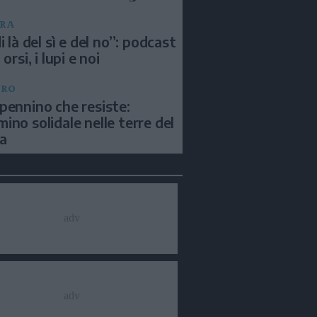
RA
i là del sì e del no”: podcast
 orsi, i lupi e noi
BRO
pennino che resiste:
ino solidale nelle terre del
a