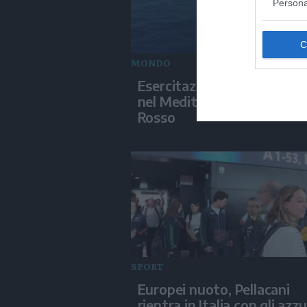
Persona
MONDO
Esercitazioni militari israel
nel Mediterraneo e nel Ma
Rosso
SPORT
Europei nuoto, Pellacani
rientra in Italia con gli azzu