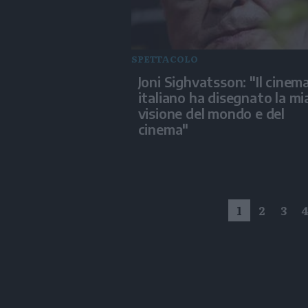
SPETTACOLO
Joni Sighvatsson: "Il cinem
italiano ha disegnato la mi
visione del mondo e del
cinema"
1
2
3