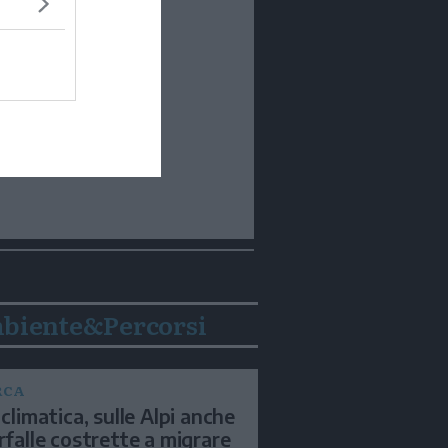
biente&Percorsi
RCA
 climatica, sulle Alpi anche
arfalle costrette a migrare