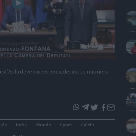
Play
Video
est'Aula deve essere considerata in maniera
questo
questo
articolo
articolo
ale
Italia
Mondo
Sport
Calcio
su
su