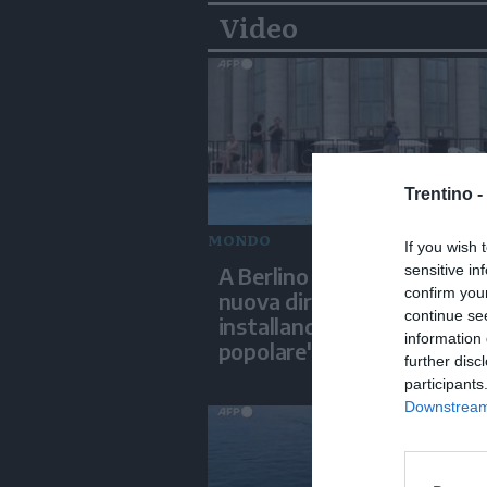
Video
Trentino -
MONDO
If you wish 
sensitive in
A Berlino un teatro inaugu
confirm you
nuova direzione artistica
continue se
installando una "piscina
information 
popolare"
further disc
participants
Downstream 