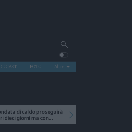
Cerca
su
Trentino
ODCAST
FOTO
Altre
VIDEO
GENERAZIONI
ITALIA-MONDO
ondata di caldo proseguirà
tri dieci giorni ma con
mporali