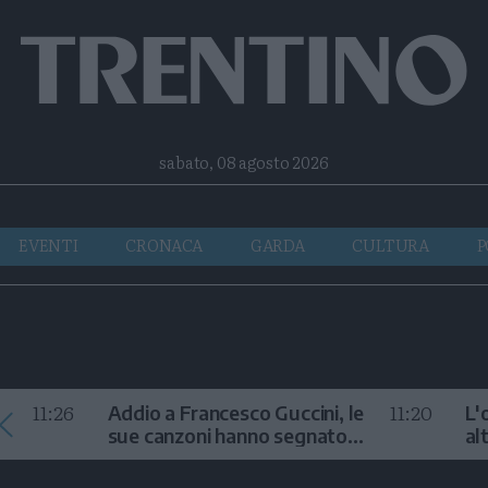
Facebook
Twitter
Instagram
Telegram
RSS
sabato, 08 agosto 2026
EVENTI
CRONACA
GARDA
CULTURA
P
11:26
11:20
Addio a Francesco Guccini, le
L'
sue canzoni hanno segnato
al
la storia
te