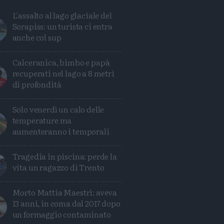
L'assalto al lago glaciale del
Sorapiss: un turista ci entra
anche col sup
Calceranica, bimbo e papà
recuperati nel lago a 8 metri
di profondità
Solo venerdì un calo delle
temperature ma
aumenteranno i temporali
Tragedia in piscina: perde la
vita un ragazzo di Trento
Condividi
Condividi
Twitter
Condividi
Mail
Morto Mattia Maestri: aveva
13 anni, in coma dal 2017 dopo
un formaggio contaminato