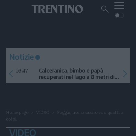
Me
Trentino
Cerca
su
Trentino
Cerca
su
Navigazione
Home
MONTAGNA
Trentino
principale
Facebook
Twitt
I
AMBIENTE
EVENTI
CRONACA
GARDA
CULTURA
PODCAST
Notizie
FOTO
Altre
16:47
Calceranica, bimbo e papà
VIDEO
recuperati nel lago a 8 metri di
profondità
GENERAZIONI
ITALIA-MONDO
Home page
VIDEO
Foggia, uomo ucciso con quattro
colpi...
VIDEO