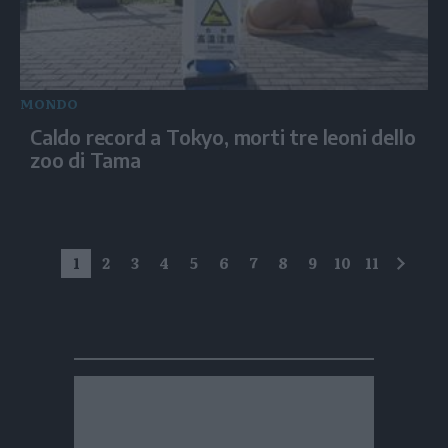
MONDO
Caldo record a Tokyo, morti tre leoni dello
zoo di Tama
1
2
3
4
5
6
7
8
9
10
11
succe