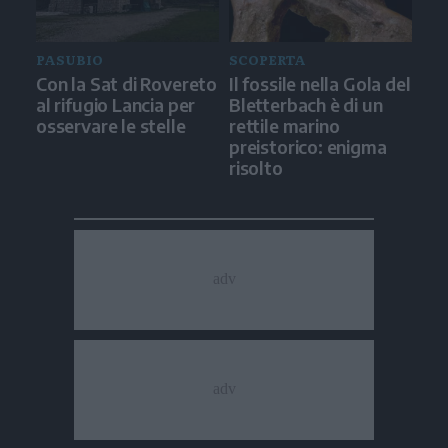
PASUBIO
SCOPERTA
Con la Sat di Rovereto
Il fossile nella Gola del
al rifugio Lancia per
Bletterbach è di un
osservare le stelle
rettile marino
preistorico: enigma
risolto