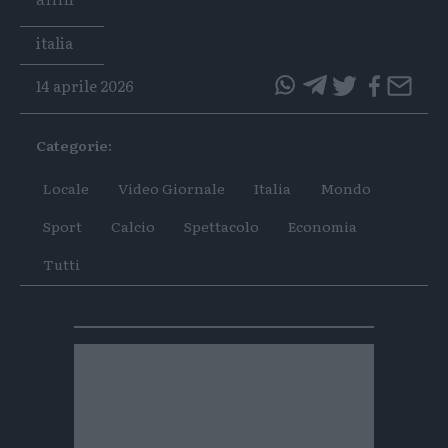
Tags
italia
14 aprile 2026
questo
questo
articolo
articolo
Categorie:
su
su
Whatsapp
Telegram
Locale
Video Giornale
Italia
Mondo
Sport
Calcio
Spettacolo
Economia
Tutti