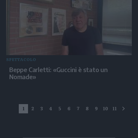
SPETTACOLO
Beppe Carletti: «Guccini è stato un
Nomade»
1
2
3
4
5
6
7
8
9
10
11
succe