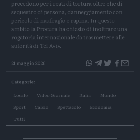
procedono per i reati di tortura oltre che di
sequestro di persona, danneggiamento con
pericolo di naufragio e rapina. In questo
ambito la Procura ha chiesto di inoltrare una
rogatoria internazionale da trasmettere alle
autorità di Tel Aviv.
21 maggio 2026
questo
questo
articolo
articolo
Categorie:
su
su
Whatsapp
Telegram
Locale
Video Giornale
Italia
Mondo
Sport
Calcio
Spettacolo
Economia
Tutti