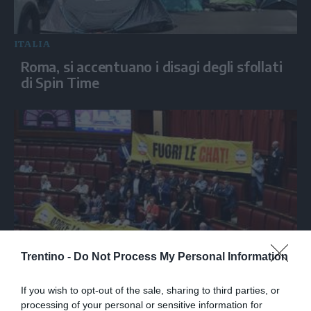
ITALIA
Roma, si accentuano i disagi degli sfollati
di Spin Time
Trentino -
Do Not Process My Personal Information
ITALIA
Delmastro, protesta del M5s in Aula:
If you wish to opt-out of the sale, sharing to third parties, or
"Aprite la cassaforte, fuori le chat"
processing of your personal or sensitive information for