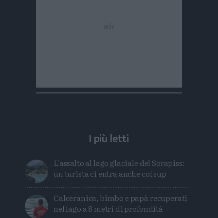
I più letti
L'assalto al lago glaciale del Sorapiss:
un turista ci entra anche col sup
Calceranica, bimbo e papà recuperati
nel lago a 8 metri di profondità