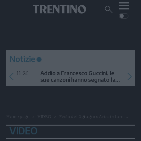
Me
Trentino
Cerca
su
Trentino
Cerca
su
Navigazione
Home
MONTAGNA
Trentino
principale
Facebook
Twitt
I
AMBIENTE
EVENTI
CRONACA
GARDA
CULTURA
PODCAST
Notizie
FOTO
Altre
11:26
Addio a Francesco Guccini, le
VIDEO
sue canzoni hanno segnato la
storia
GENERAZIONI
ITALIA-MONDO
Home page
VIDEO
Festa del 2 giugno: Arisa intona...
VIDEO