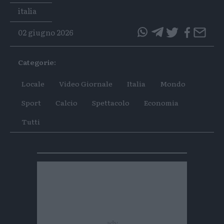
Tags
italia
02 giugno 2026
questo
questo
articolo
articolo
Categorie:
su
su
Whatsapp
Telegram
Locale
Video Giornale
Italia
Mondo
Sport
Calcio
Spettacolo
Economia
Tutti