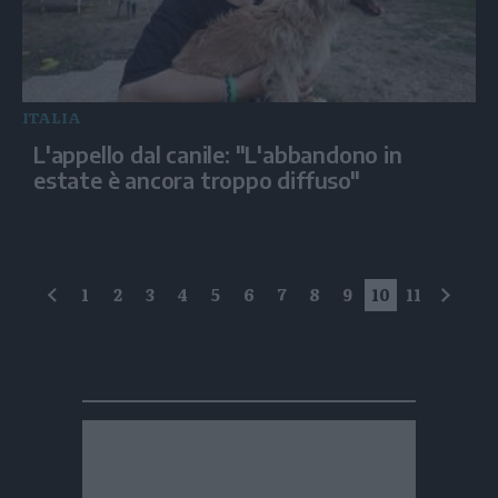
ITALIA
L'appello dal canile: "L'abbandono in
estate è ancora troppo diffuso"
1
2
3
4
5
6
7
8
9
10
11
precedente
succe