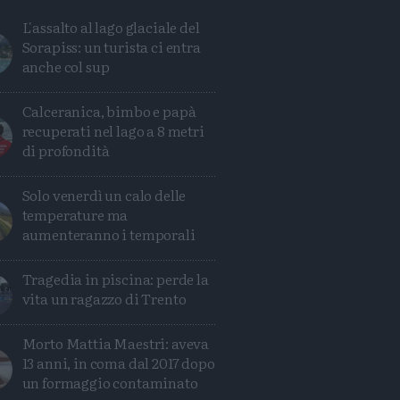
L'assalto al lago glaciale del
Sorapiss: un turista ci entra
anche col sup
Calceranica, bimbo e papà
recuperati nel lago a 8 metri
di profondità
Solo venerdì un calo delle
temperature ma
aumenteranno i temporali
Tragedia in piscina: perde la
vita un ragazzo di Trento
Condividi
Condividi
Twitter
Condividi
Mail
Morto Mattia Maestri: aveva
13 anni, in coma dal 2017 dopo
un formaggio contaminato