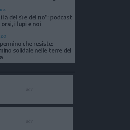
RA
i là del sì e del no”: podcast
 orsi, i lupi e noi
BRO
pennino che resiste:
ino solidale nelle terre del
a