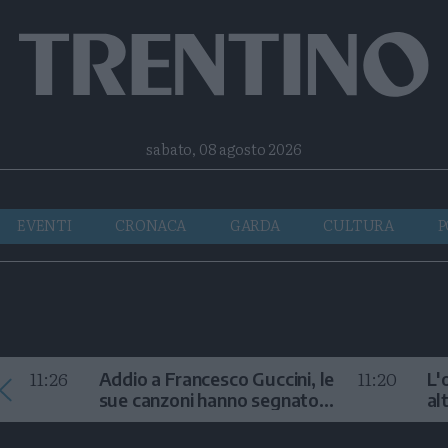
Facebook
Twitter
Instagram
Telegram
RSS
sabato, 08 agosto 2026
EVENTI
CRONACA
GARDA
CULTURA
P
11:26
11:20
Addio a Francesco Guccini, le
L'
sue canzoni hanno segnato
al
la storia
te