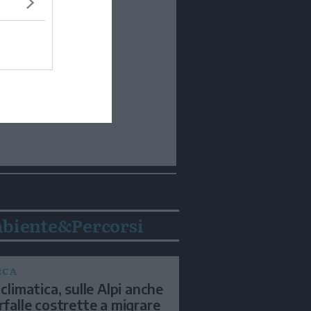
biente&Percorsi
RCA
 climatica, sulle Alpi anche
arfalle costrette a migrare