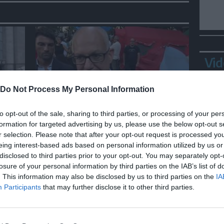
Vid
Do Not Process My Personal Information
ITALIA
to opt-out of the sale, sharing to third parties, or processing of your per
formation for targeted advertising by us, please use the below opt-out s
ra
Gualtieri: "Responsabilità del
r selection. Please note that after your opt-out request is processed y
Viminale su Spin Time? La
eing interest-based ads based on personal information utilized by us or
posizione dei partiti è nota"
disclosed to third parties prior to your opt-out. You may separately opt-
losure of your personal information by third parties on the IAB’s list of
Bepp
. This information may also be disclosed by us to third parties on the
IA
sta
Participants
that may further disclose it to other third parties.