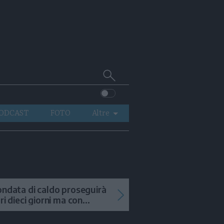
Cerca
su
Trentino
ODCAST
FOTO
Altre
VIDEO
GENERAZIONI
ITALIA-MONDO
ondata di caldo proseguirà
tri dieci giorni ma con
mporali