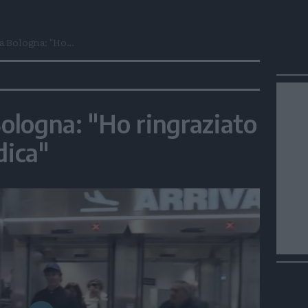
a Bologna: "Ho...
Bologna: "Ho ringraziato
dica"