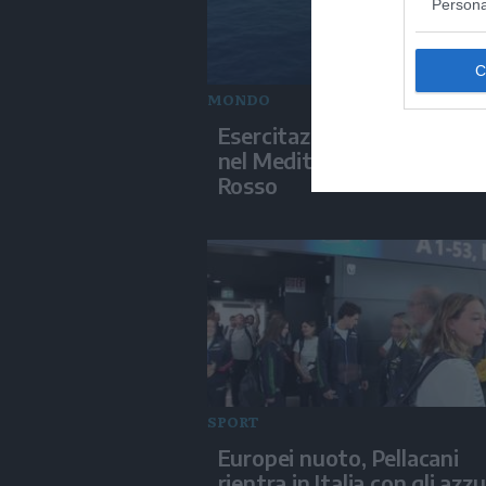
Persona
MONDO
Esercitazioni militari israel
nel Mediterraneo e nel Ma
Rosso
SPORT
Europei nuoto, Pellacani
rientra in Italia con gli azzu