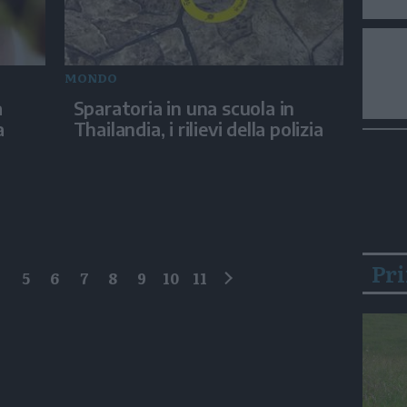
MONDO
a
Sparatoria in una scuola in
a
Thailandia, i rilievi della polizia
Pr
4
5
6
7
8
9
10
11
successivo