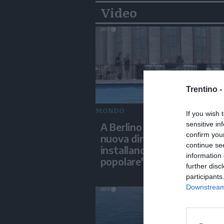
Video
Trentino -
MONDO
If you wish 
sensitive in
A Berlino un teatro inaugu
confirm you
nuova direzione artistica
continue se
installando una "piscina
information 
popolare"
further disc
participants
Downstream 