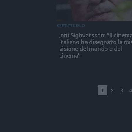
SPETTACOLO
Joni Sighvatsson: "Il cinem
italiano ha disegnato la mi
visione del mondo e del
cinema"
1
2
3