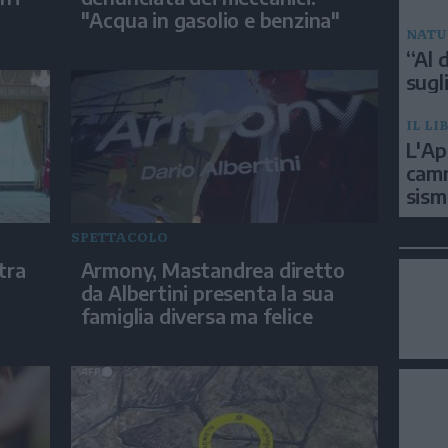
"Acqua in gasolio e benzina"
NATU
“Al d
sugli
IL LI
L'Ap
camm
sism
SPETTACOLO
tra
Armony, Mastandrea diretto
da Albertini presenta la sua
famiglia diversa ma felice