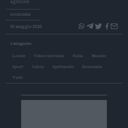
agricole
Tags
economia
16 maggio 2026
questo
questo
articolo
articolo
Categorie:
su
su
Whatsapp
Telegram
Locale
Video Giornale
Italia
Mondo
Sport
Calcio
Spettacolo
Economia
Tutti