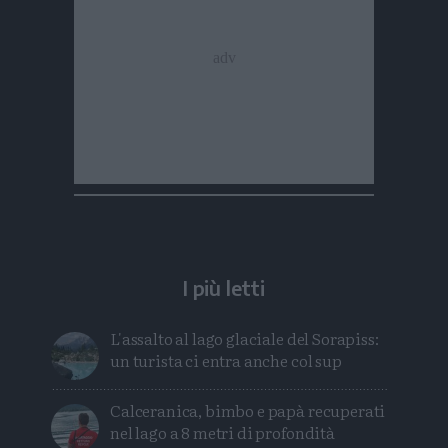
I più letti
L'assalto al lago glaciale del Sorapiss:
un turista ci entra anche col sup
Calceranica, bimbo e papà recuperati
nel lago a 8 metri di profondità