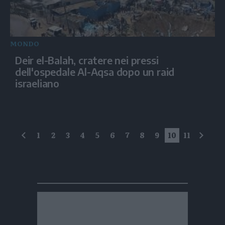
MONDO
Deir el-Balah, cratere nei pressi
dell'ospedale Al-Aqsa dopo un raid
israeliano
1
2
3
4
5
6
7
8
9
10
11
precedente
succe