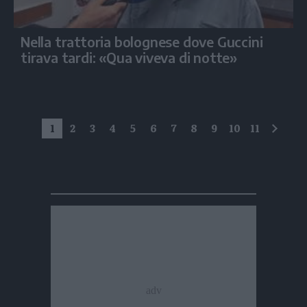
Nella trattoria bolognese dove Guccini
tirava tardi: «Qua viveva di notte»
1
2
3
4
5
6
7
8
9
10
11
succe