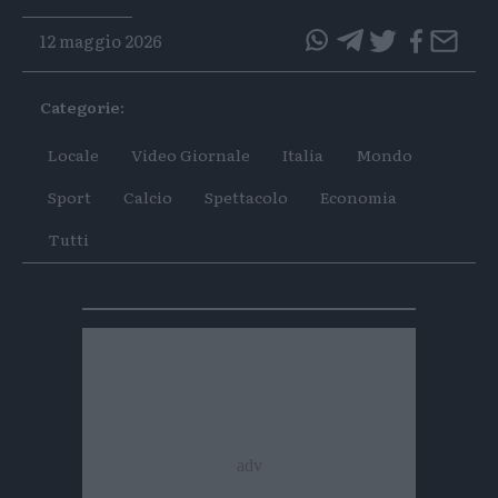
12 maggio 2026
questo
questo
articolo
articolo
Categorie:
su
su
Whatsapp
Telegram
Locale
Video Giornale
Italia
Mondo
Sport
Calcio
Spettacolo
Economia
Tutti