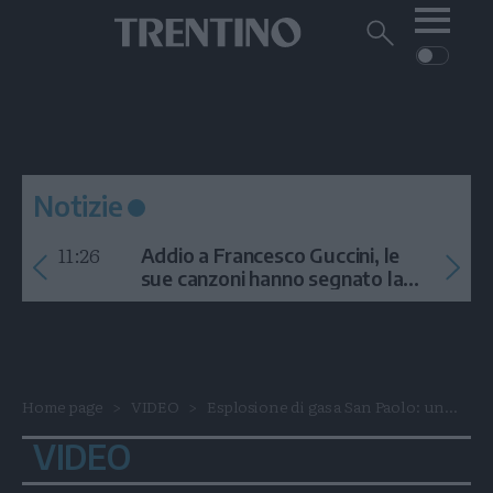
Me
Trentino
Cerca
su
Trentino
Cerca
su
Navigazione
Home
MONTAGNA
Trentino
principale
Facebook
Twitt
I
AMBIENTE
EVENTI
CRONACA
GARDA
CULTURA
PODCAST
Notizie
FOTO
Altre
11:26
Addio a Francesco Guccini, le
VIDEO
sue canzoni hanno segnato la
storia
GENERAZIONI
ITALIA-MONDO
Home page
VIDEO
Esplosione di gas a San Paolo: un...
VIDEO