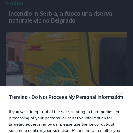
MONDO
Incendio in Serbia, a fuoco una riserva
naturale vicino Belgrado
SPETTACOLO
Trentino -
Do Not Process My Personal Information
Le canzoni di Guccini sparate a tutto
If you wish to opt-out of the sale, sharing to third parties, or
volume nella strada dove abitava
processing of your personal or sensitive information for
targeted advertising by us, please use the below opt-out
section to confirm your selection. Please note that after your