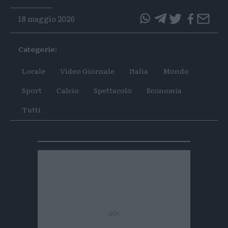
18 maggio 2026
questo
questo
articolo
articolo
Categorie:
su
su
Whatsapp
Telegram
Locale
Video Giornale
Italia
Mondo
Sport
Calcio
Spettacolo
Economia
Tutti