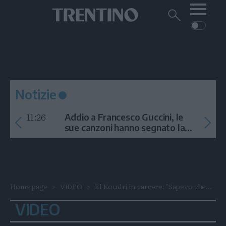
Me
Trentino
Cerca
su
Trentino
Cerca
su
Navigazione
Home
MONTAGNA
Trentino
principale
Facebook
Twitt
I
AMBIENTE
EVENTI
CRONACA
GARDA
CULTURA
PODCAST
Notizie
FOTO
Altre
11:26
Addio a Francesco Guccini, le
VIDEO
sue canzoni hanno segnato la
storia
GENERAZIONI
ITALIA-MONDO
Home page
VIDEO
El Koudri in carcere: "Sapevo che...
VIDEO