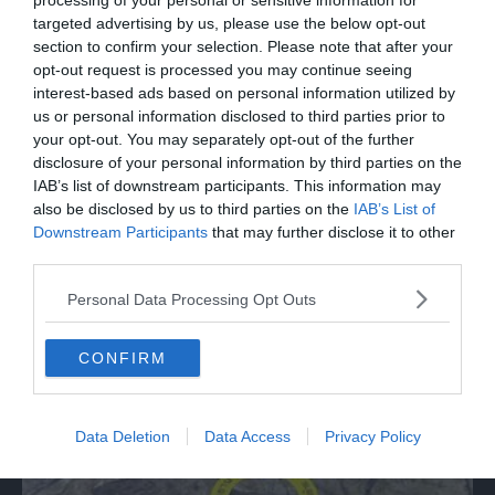
processing of your personal or sensitive information for
targeted advertising by us, please use the below opt-out
section to confirm your selection. Please note that after your
opt-out request is processed you may continue seeing
interest-based ads based on personal information utilized by
us or personal information disclosed to third parties prior to
your opt-out. You may separately opt-out of the further
disclosure of your personal information by third parties on the
IAB’s list of downstream participants. This information may
also be disclosed by us to third parties on the
IAB’s List of
Downstream Participants
that may further disclose it to other
third parties.
SPETTACOLO
Joni Sighvatsson: "Il cinema italiano ha
Personal Data Processing Opt Outs
disegnato la mia visione del mondo e del
cinema"
CONFIRM
Data Deletion
Data Access
Privacy Policy