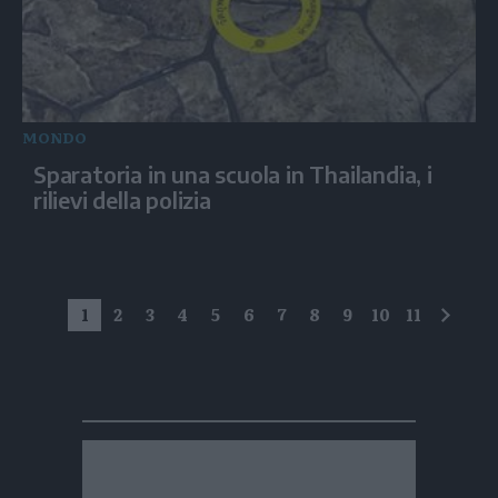
MONDO
Sparatoria in una scuola in Thailandia, i
rilievi della polizia
1
2
3
4
5
6
7
8
9
10
11
succe