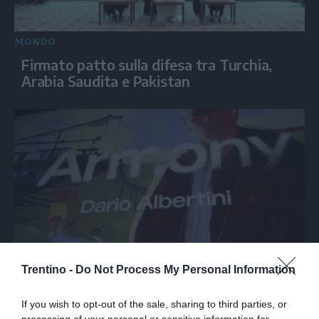
MONDO
Firmato patto sulla difesa tra Turchia,
Arabia Saudita e Pakistan
SPETTACOLO
Trentino -
Do Not Process My Personal Information
Armony, Mastandrea diretto da Albertini
presenta la sua famiglia diversa ma felice
If you wish to opt-out of the sale, sharing to third parties, or