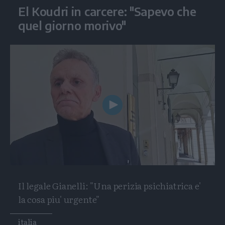
El Koudri in carcere: "Sapevo che
quel giorno morivo"
Play
Video
Il legale Gianelli: "Una perizia psichiatrica e'
la cosa piu' urgente"
Tags
italia