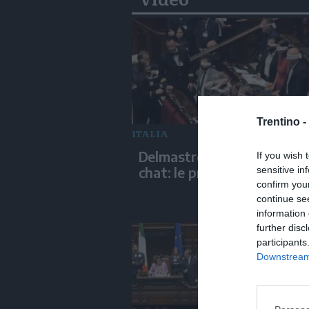
Trentino -
ITALIA
Delmastro, negato l'uso de
If you wish 
chat: le proteste di Avs e 
sensitive in
confirm you
continue se
information 
further disc
participants
Downstream 