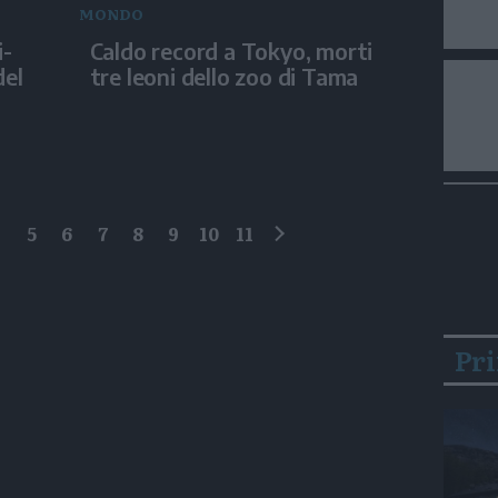
MONDO
i-
Caldo record a Tokyo, morti
del
tre leoni dello zoo di Tama
4
5
6
7
8
9
10
11
successivo
Pr