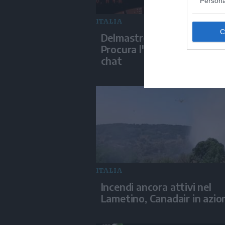
Persona
ITALIA
Delmastro, la Camera nega 
Procura l'acquisizione delle
chat
ITALIA
Incendi ancora attivi nel
Lametino, Canadair in azio