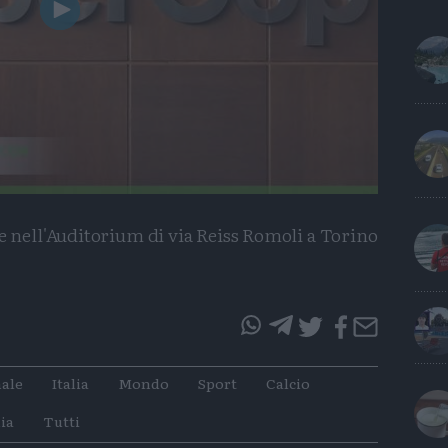
Play
Video
e nell'Auditorium di via Reiss Romoli a Torino
questo
questo
articolo
articolo
ale
Italia
Mondo
Sport
Calcio
su
su
Whatsapp
Telegram
ia
Tutti