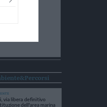
biente&Percorsi
ENTE
, via libera definitivo
istituzione dell'area marina