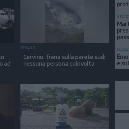
prot
SPAZ
Mart
pres
pas
ITALIA
ITIN
Emoz
to
Cervino, frana sulla parete sud:
e su
no ad
nessuna persona coinvolta