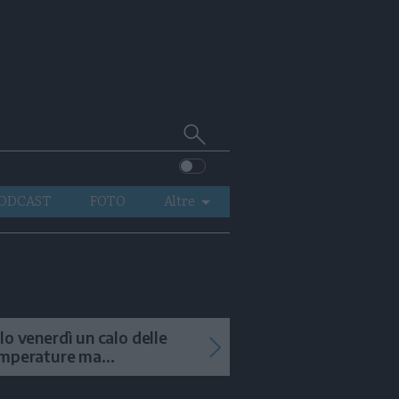
Cerca
su
Trentino
ODCAST
FOTO
Altre
VIDEO
GENERAZIONI
ITALIA-MONDO
lo venerdì un calo delle
mperature ma
menteranno i temporali