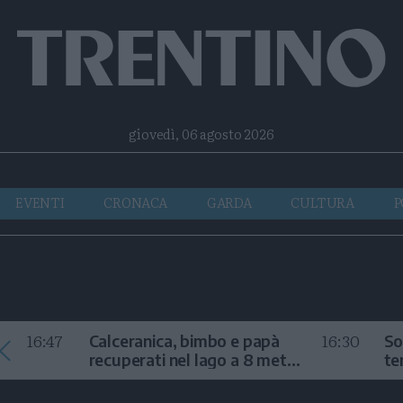
Facebook
Twitter
Instagram
Telegram
RSS
giovedì, 06 agosto 2026
EVENTI
CRONACA
GARDA
CULTURA
P
16:47
16:30
Calceranica, bimbo e papà
So
recuperati nel lago a 8 metri
te
di profondità
au