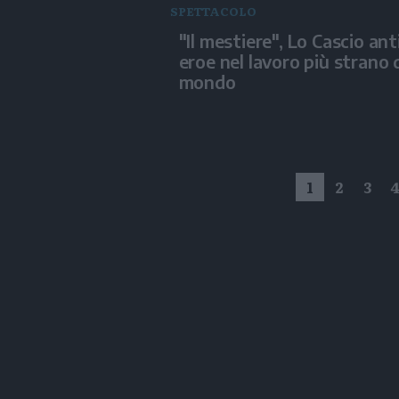
SPETTACOLO
"Il mestiere", Lo Cascio ant
eroe nel lavoro più strano 
mondo
1
2
3