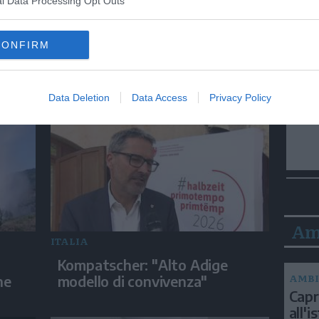
l Data Processing Opt Outs
ITALIA
CONFIRM
alla
Torino, il recupero dell'auto
finita nel Po durante un
inseguimento
Data Deletion
Data Access
Privacy Policy
Am
ITALIA
Kompatscher: "Alto Adige
AMBI
ne
modello di convivenza"
Capri
all'