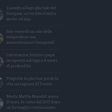
L'assalto al lago glaciale del
Sorapiss: un turista ci entra
anche col sup
Solo venerdì un calo delle
temperature ma
aumenteranno i temporali
Calceranica, bimbo e papà
recuperati nel lago a 8 metri
di profondità
Tragedia in piscina: perde la
Condividi
Condividi
Twitter
Condividi
Mail
vita un ragazzo di Trento
Morto Mattia Maestri: aveva
13 anni, in coma dal 2017 dopo
un formaggio contaminato