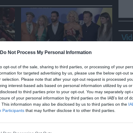
Vid
Do Not Process My Personal Information
SPETTACOLO
lle
La serie tv "Ted Lasso" torna
to opt-out of the sale, sharing to third parties, or processing of your per
M5s
con una nuova squadra di
formation for targeted advertising by us, please use the below opt-out s
r selection. Please note that after your opt-out request is processed y
calcio
eing interest-based ads based on personal information utilized by us or
disclosed to third parties prior to your opt-out. You may separately opt-
losure of your personal information by third parties on the IAB’s list of
Ortl
. This information may also be disclosed by us to third parties on the
IA
in p
Participants
that may further disclose it to other third parties.