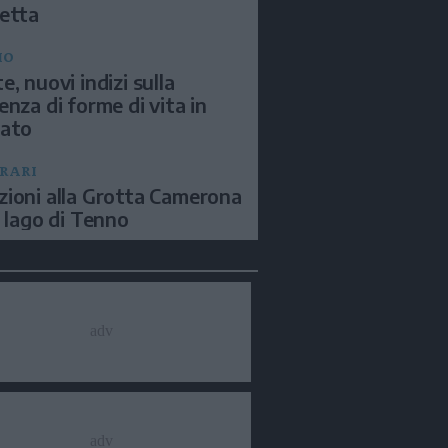
etta
IO
e, nuovi indizi sulla
enza di forme di vita in
sato
ERARI
ioni alla Grotta Camerona
l lago di Tenno