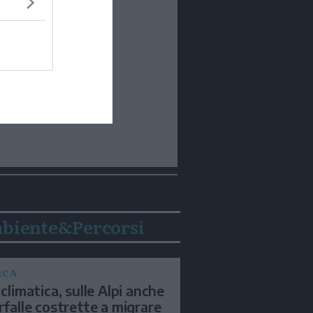
biente&Percorsi
RCA
 climatica, sulle Alpi anche
arfalle costrette a migrare