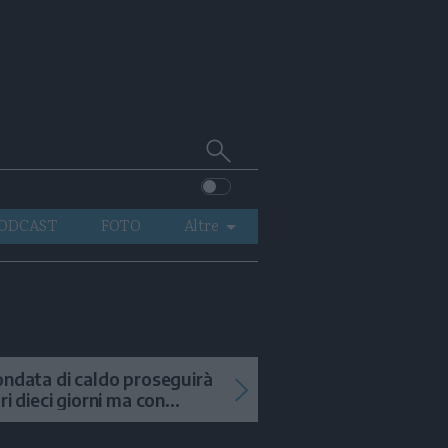
Cerca
su
Trentino
ODCAST
FOTO
Altre
VIDEO
GENERAZIONI
ITALIA-MONDO
ondata di caldo proseguirà
tri dieci giorni ma con
mporali