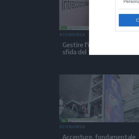
Persona
ECONOMIA
Gestire l'invenduto, la nuo
sfida del tessile biellese
ECONOMIA
Accenture, fondamentale