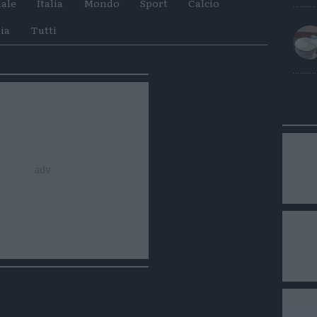
ale
Italia
Mondo
Sport
Calcio
su
su
Whatsapp
Telegram
ia
Tutti