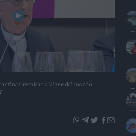
Play
Video
 cantina Cremisan a Vigne dal mondo:
i"
questo
questo
articolo
articolo