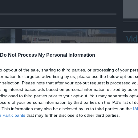
Vid
Do Not Process My Personal Information
to opt-out of the sale, sharing to third parties, or processing of your per
formation for targeted advertising by us, please use the below opt-out s
ECONOMIA
r selection. Please note that after your opt-out request is processed y
eing interest-based ads based on personal information utilized by us or
e,
Nel birrificio di Assemini col
disclosed to third parties prior to your opt-out. You may separately opt-
a
fotovoltaico coperto il
losure of your personal information by third parties on the IAB’s list of
fabbisogno diurno di energia
Bepp
. This information may also be disclosed by us to third parties on the
IA
sta
Participants
that may further disclose it to other third parties.