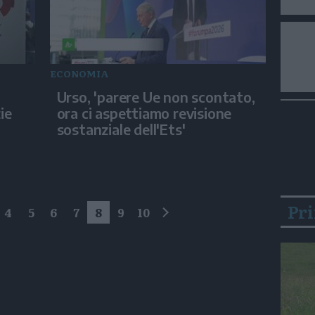
ECONOMIA
Urso, 'parere Ue non scontato,
ie
ora ci aspettiamo revisione
sostanziale dell'Ets'
Pr
4
5
6
7
8
9
10
successivo