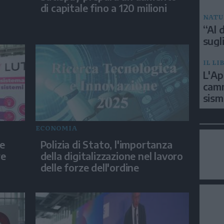
di capitale fino a 120 milioni
NATU
“Al d
sugli
IL LI
L'Ap
camm
sism
ECONOMIA
le
Polizia di Stato, l'importanza
re
della digitalizzazione nel lavoro
delle forze dell'ordine