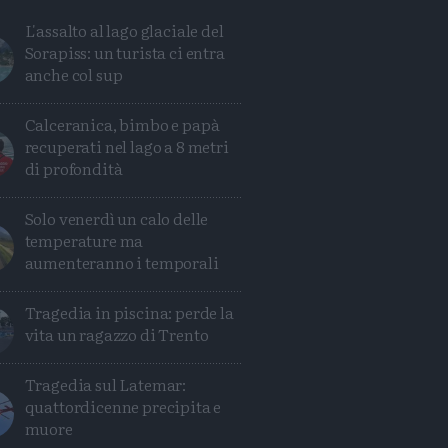
L'assalto al lago glaciale del
Sorapiss: un turista ci entra
anche col sup
Calceranica, bimbo e papà
recuperati nel lago a 8 metri
di profondità
Solo venerdì un calo delle
temperature ma
aumenteranno i temporali
Tragedia in piscina: perde la
vita un ragazzo di Trento
Tragedia sul Latemar:
Condividi
Condividi
Twitter
Condividi
Mail
quattordicenne precipita e
muore