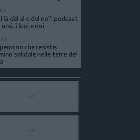
RA
i là del sì e del no”: podcast
 orsi, i lupi e noi
BRO
pennino che resiste:
ino solidale nelle terre del
a