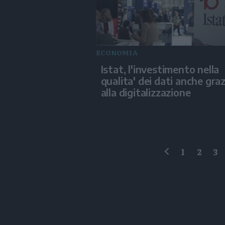
ECONOMIA
Istat, l'investimento nella
qualita' dei dati anche graz
alla digitalizzazione
1
2
3
precedente