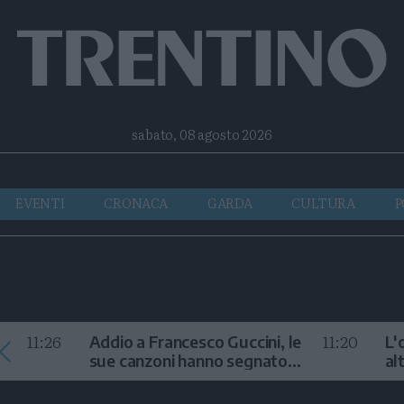
Facebook
Twitter
Instagram
Telegram
RSS
sabato, 08 agosto 2026
EVENTI
CRONACA
GARDA
CULTURA
P
11:26
11:20
Addio a Francesco Guccini, le
L'
sue canzoni hanno segnato
al
la storia
te