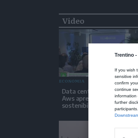
Video
Trentino -
If you wish 
sensitive in
ECONOMIA
confirm you
continue se
Data center e risorse idrich
information 
Aws apre il confronto sull
further disc
sostenibilità
participants
Downstream 