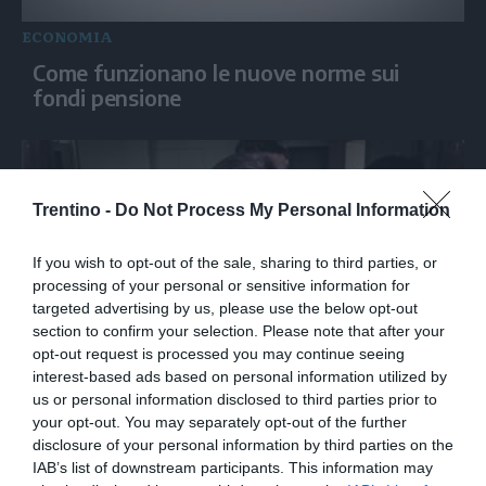
ECONOMIA
Come funzionano le nuove norme sui
fondi pensione
Trentino -
Do Not Process My Personal Information
If you wish to opt-out of the sale, sharing to third parties, or
processing of your personal or sensitive information for
targeted advertising by us, please use the below opt-out
section to confirm your selection. Please note that after your
opt-out request is processed you may continue seeing
ECONOMIA
interest-based ads based on personal information utilized by
us or personal information disclosed to third parties prior to
Messina (Intesa Sanpaolo): “Offerta per
your opt-out. You may separately opt-out of the further
Mps è concreta, non c'è logica di potere”
disclosure of your personal information by third parties on the
IAB’s list of downstream participants. This information may