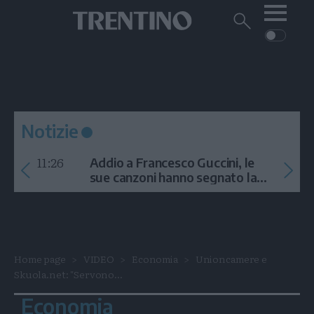
Me
Trentino
Cerca
su
Trentino
Cerca
su
Navigazione
Home
MONTAGNA
Trentino
principale
Facebook
Twitt
I
AMBIENTE
EVENTI
CRONACA
GARDA
CULTURA
PODCAST
Notizie
FOTO
Altre
11:26
Addio a Francesco Guccini, le
VIDEO
sue canzoni hanno segnato la
storia
GENERAZIONI
ITALIA-MONDO
Home page
VIDEO
Economia
Unioncamere e
Skuola.net: "Servono...
Economia