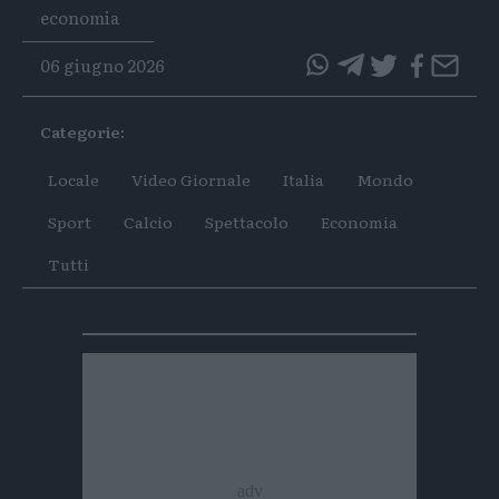
Tags
economia
06 giugno 2026
questo
questo
articolo
articolo
Categorie:
su
su
Whatsapp
Telegram
Locale
Video Giornale
Italia
Mondo
Sport
Calcio
Spettacolo
Economia
Tutti