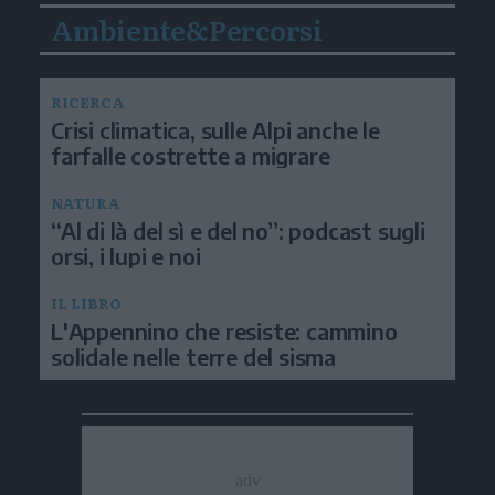
Ambiente&Percorsi
RICERCA
Crisi climatica, sulle Alpi anche le
farfalle costrette a migrare
NATURA
“Al di là del sì e del no”: podcast sugli
orsi, i lupi e noi
IL LIBRO
L'Appennino che resiste: cammino
solidale nelle terre del sisma