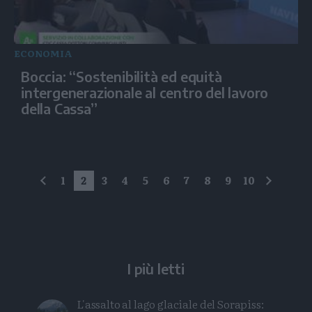
ECONOMIA
Boccia: “Sostenibilità ed equità
intergenerazionale al centro del lavoro
della Cassa”
1
2
3
4
5
6
7
8
9
10
precedente
succes
I più letti
L'assalto al lago glaciale del Sorapiss: