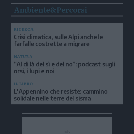
Ambiente&Percorsi
RICERCA
Crisi climatica, sulle Alpi anche le
farfalle costrette a migrare
NATURA
“Al di là del sì e del no”: podcast sugli
orsi, i lupi e noi
IL LIBRO
L'Appennino che resiste: cammino
solidale nelle terre del sisma