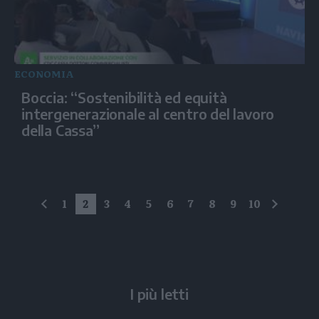
ECONOMIA
Boccia: “Sostenibilità ed equità
intergenerazionale al centro del lavoro
della Cassa”
1
2
3
4
5
6
7
8
9
10
precedente
succes
I più letti