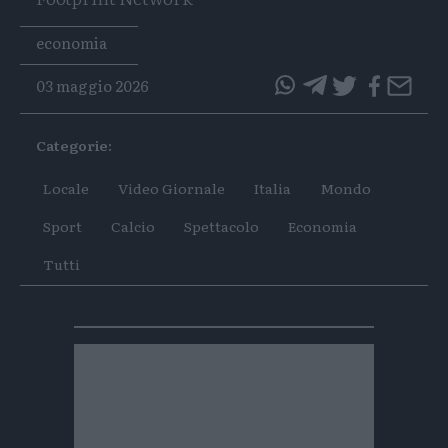
Tags
economia
03 maggio 2026
questo
questo
articolo
articolo
Categorie:
su
su
Whatsapp
Telegram
Locale
Video Giornale
Italia
Mondo
Sport
Calcio
Spettacolo
Economia
Tutti