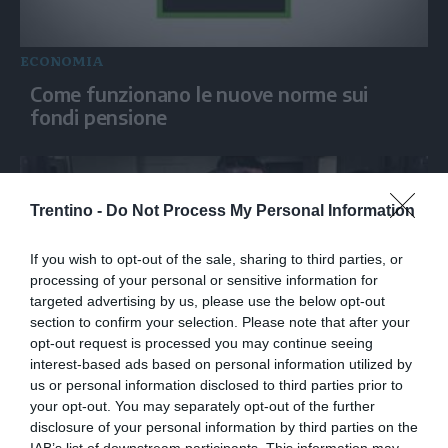
ECONOMIA
Come funzionano le nuove norme sui
fondi pensione
Trentino -
Do Not Process My Personal Information
If you wish to opt-out of the sale, sharing to third parties, or
processing of your personal or sensitive information for
targeted advertising by us, please use the below opt-out
section to confirm your selection. Please note that after your
opt-out request is processed you may continue seeing
interest-based ads based on personal information utilized by
ECONOMIA
us or personal information disclosed to third parties prior to
Messina (Intesa Sanpaolo): “Offerta per
your opt-out. You may separately opt-out of the further
Mps è concreta, non c'è logica di potere”
disclosure of your personal information by third parties on the
IAB’s list of downstream participants. This information may