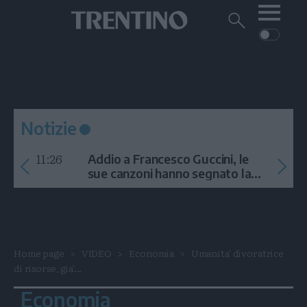
Me
Trentino
Cerca
su
Trentino
Cerca
su
Navigazione
Home
MONTAGNA
Trentino
principale
Facebook
Twitt
I
AMBIENTE
EVENTI
CRONACA
GARDA
CULTURA
PODCAST
Notizie
FOTO
Altre
11:26
Addio a Francesco Guccini, le
VIDEO
sue canzoni hanno segnato la
storia
GENERAZIONI
ITALIA-MONDO
Home page
VIDEO
Economia
Umanita' divoratrice
di risorse, gia'...
Economia