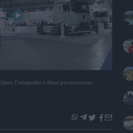
Play
Video
a Milano Transpotec e Nme promuovono
questo
questo
articolo
articolo