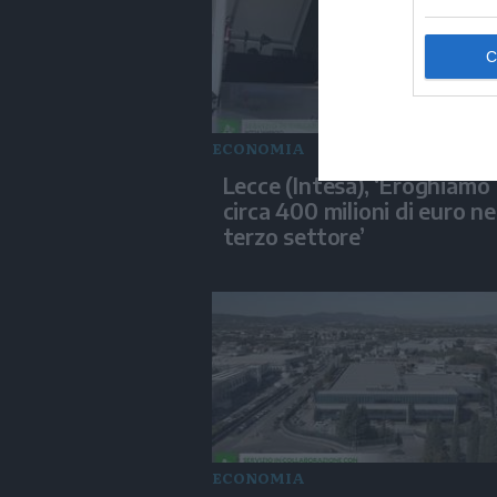
ECONOMIA
Lecce (Intesa), ‘Eroghiamo
circa 400 milioni di euro ne
terzo settore’
ECONOMIA