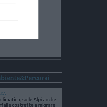
biente&Percorsi
RCA
 climatica, sulle Alpi anche
arfalle costrette a migrare