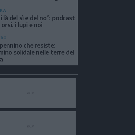
RA
i là del sì e del no”: podcast
 orsi, i lupi e noi
BRO
pennino che resiste:
ino solidale nelle terre del
a