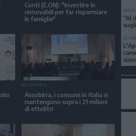
0
Conti (E.ON): "Investire in
NATU
rinnovabili per far risparmiare
“Al d
le famiglie"
sugli
IL LI
L'Ap
camm
sism
ECONOMIA
olio
Assobirra, i consumi in Italia si
mantengono sopra i 21 milioni
di ettolitri