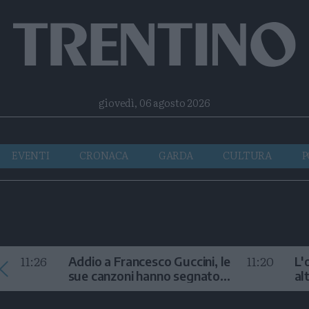
Facebook
Twitter
Instagram
Telegram
RSS
giovedì, 06 agosto 2026
EVENTI
CRONACA
GARDA
CULTURA
P
11:26
11:20
Addio a Francesco Guccini, le
L'
sue canzoni hanno segnato
al
la storia
te