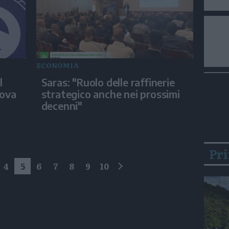
ECONOMIA
l
Saras: "Ruolo delle raffinerie
uova
strategico anche nei prossimi
decenni"
Pr
4
5
6
7
8
9
10
successivo