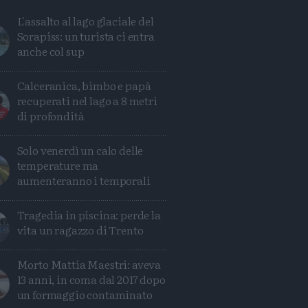
L'assalto al lago glaciale del
Sorapiss: un turista ci entra
anche col sup
Calceranica, bimbo e papà
recuperati nel lago a 8 metri
di profondità
Solo venerdì un calo delle
temperature ma
aumenteranno i temporali
Tragedia in piscina: perde la
vita un ragazzo di Trento
Morto Mattia Maestri: aveva
Condividi
Condividi
Twitter
Condividi
Mail
13 anni, in coma dal 2017 dopo
un formaggio contaminato