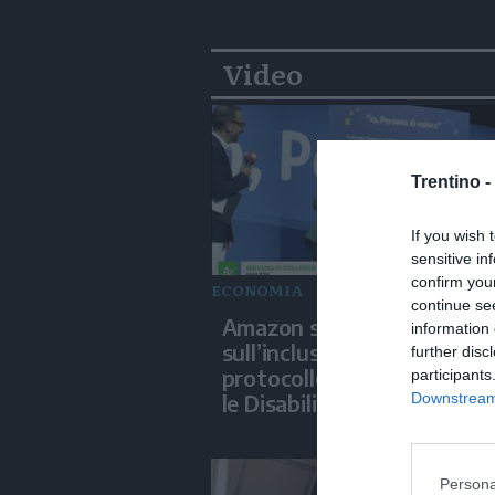
Video
Trentino -
If you wish 
sensitive in
confirm you
ECONOMIA
continue se
Amazon scommette
information 
sull’inclusione e firma un
further disc
protocollo con il ministero
participants
le Disabilità
Downstream 
Persona