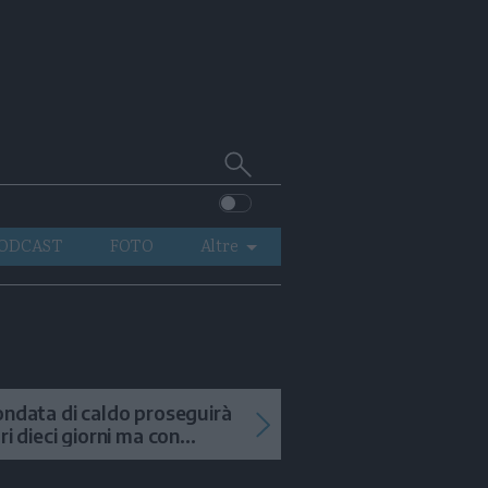
Cerca
su
Trentino
ODCAST
FOTO
Altre
VIDEO
GENERAZIONI
ITALIA-MONDO
ondata di caldo proseguirà
tri dieci giorni ma con
mporali