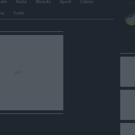
ale
Italia
Mondo
Sport
Calcio
su
su
Whatsapp
Telegram
ia
Tutti