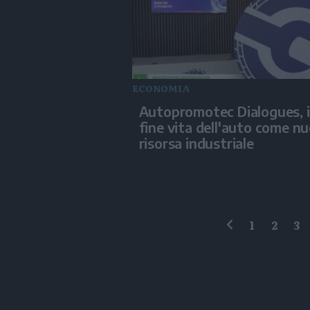
ECONOMIA
Autopromotec Dialogues, i
fine vita dell'auto come n
risorsa industriale
1
2
3
precedente