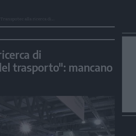
Transpotec alla ricerca di...
ricerca di
 del trasporto": mancano