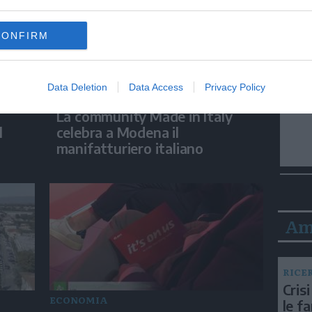
CONFIRM
Data Deletion
Data Access
Privacy Policy
ECONOMIA
La community Made in Italy
l
celebra a Modena il
manifatturiero italiano
Am
RICE
Crisi
ECONOMIA
le f