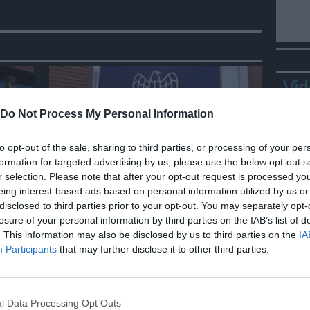
Vid
Do Not Process My Personal Information
to opt-out of the sale, sharing to third parties, or processing of your per
formation for targeted advertising by us, please use the below opt-out s
r selection. Please note that after your opt-out request is processed y
ECONOMIA
eing interest-based ads based on personal information utilized by us or
Assocarta, nel 2025
disclosed to third parties prior to your opt-out. You may separately opt-
produzione carta cala del
losure of your personal information by third parties on the IAB’s list of
 per
2,2%, importazioni +7,5%
. This information may also be disclosed by us to third parties on the
IA
Bepp
Participants
that may further disclose it to other third parties.
sta
l Data Processing Opt Outs