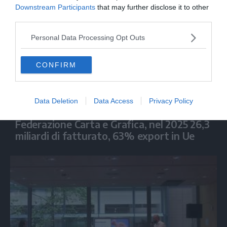
Downstream Participants
that may further disclose it to other
third parties.
Personal Data Processing Opt Outs
CONFIRM
Data Deletion
Data Access
Privacy Policy
ECONOMIA
Federazione Carta e Grafica, nel 2025 26,3
miliardi di fatturato, 63% export in Ue