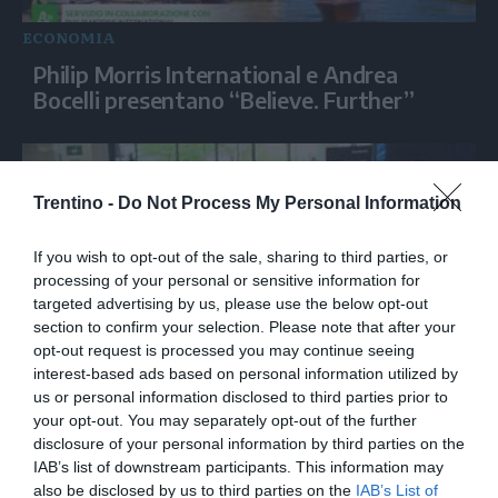
ECONOMIA
Philip Morris International e Andrea
Bocelli presentano “Believe. Further”
Trentino -
Do Not Process My Personal Information
If you wish to opt-out of the sale, sharing to third parties, or
processing of your personal or sensitive information for
targeted advertising by us, please use the below opt-out
section to confirm your selection. Please note that after your
opt-out request is processed you may continue seeing
interest-based ads based on personal information utilized by
ECONOMIA
us or personal information disclosed to third parties prior to
Siemens, la Physical AI ridisegna
your opt-out. You may separately opt-out of the further
l'industria
disclosure of your personal information by third parties on the
IAB’s list of downstream participants. This information may
also be disclosed by us to third parties on the
IAB’s List of