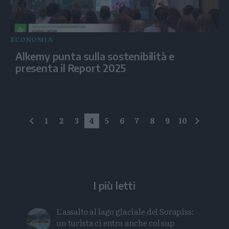
ECONOMIA
Alkemy punta sulla sostenibilità e
presenta il Report 2025
1
2
3
4
5
6
7
8
9
10
precedente
succes
I più letti
L'assalto al lago glaciale del Sorapiss:
un turista ci entra anche col sup