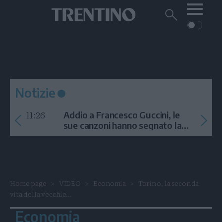
Me
Trentino
Cerca
su
Trentino
Cerca
su
Navigazione
Home
MONTAGNA
Trentino
principale
Facebook
Twitt
I
AMBIENTE
EVENTI
CRONACA
GARDA
CULTURA
PODCAST
Notizie
FOTO
Altre
11:26
Addio a Francesco Guccini, le
VIDEO
sue canzoni hanno segnato la
storia
GENERAZIONI
ITALIA-MONDO
Home page
VIDEO
Economia
Torino, la seconda
vita della vecchie...
Economia