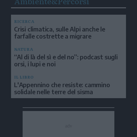
Ambiente&Percorsi
RICERCA
Crisi climatica, sulle Alpi anche le
farfalle costrette a migrare
NATURA
“Al di là del sì e del no”: podcast sugli
orsi, i lupi e noi
IL LIBRO
L'Appennino che resiste: cammino
solidale nelle terre del sisma