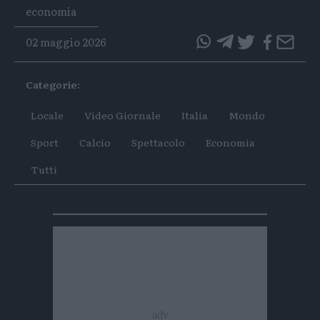
Tags
economia
02 maggio 2026
questo
questo
articolo
articolo
Categorie:
su
su
Whatsapp
Telegram
Locale
Video Giornale
Italia
Mondo
Sport
Calcio
Spettacolo
Economia
Tutti