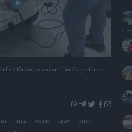
Play
Video
 delle Officine omonime: "Cosi' le portiamo
questo
questo
articolo
articolo
ale
Italia
Mondo
Sport
Calcio
su
su