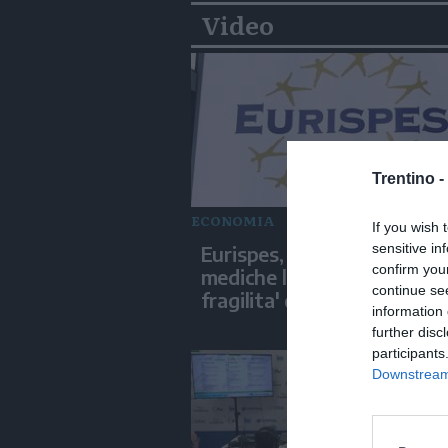
Video
Trentino -
ECONOMIA
If you wish 
sensitive in
Eurispes, tra affitto e cure
confirm you
mediche l'Italia segnata da
continue se
fragilita' diffusa
information 
further disc
participants
Downstream 