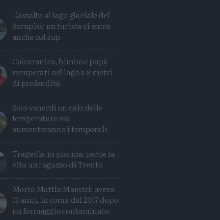
L'assalto al lago glaciale del
Sorapiss: un turista ci entra
anche col sup
Calceranica, bimbo e papà
recuperati nel lago a 8 metri
di profondità
Solo venerdì un calo delle
temperature ma
aumenteranno i temporali
Tragedia in piscina: perde la
vita un ragazzo di Trento
Condividi
Condividi
Twitter
Condividi
Mail
Morto Mattia Maestri: aveva
13 anni, in coma dal 2017 dopo
un formaggio contaminato