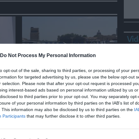
Vid
Do Not Process My Personal Information
ECONOMIA
to opt-out of the sale, sharing to third parties, or processing of your per
formation for targeted advertising by us, please use the below opt-out s
Inaugurata la settima edizione
r selection. Please note that after your opt-out request is processed y
del Salone Nautico di Venezia
eing interest-based ads based on personal information utilized by us or
disclosed to third parties prior to your opt-out. You may separately opt-
losure of your personal information by third parties on the IAB’s list of
Bepp
. This information may also be disclosed by us to third parties on the
IA
sta
Participants
that may further disclose it to other third parties.