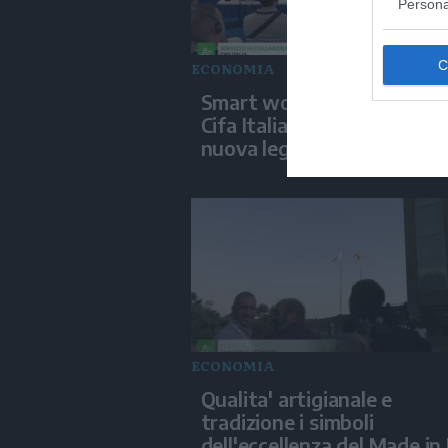
Persona
ECONOMIA
Smart working in sicurezza
Cifa Italia mette al centro l
nuova legge annuale sulle 
ECONOMIA
Qualita' artigianale e
tradizione i simboli
dell'eccellenza del Made in 