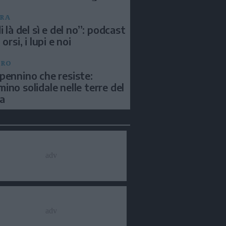
RA
i là del sì e del no”: podcast
 orsi, i lupi e noi
BRO
pennino che resiste:
ino solidale nelle terre del
a