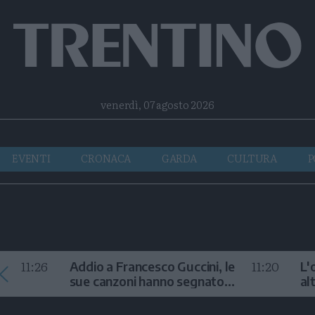
Facebook
Twitter
Instagram
Telegram
RSS
venerdì, 07 agosto 2026
EVENTI
CRONACA
GARDA
CULTURA
P
11:26
11:20
Addio a Francesco Guccini, le
L'
sue canzoni hanno segnato
al
la storia
te