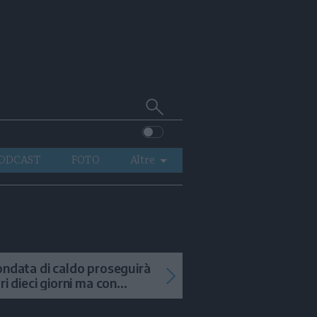
Cerca
su
Trentino
ODCAST
FOTO
Altre
VIDEO
GENERAZIONI
ITALIA-MONDO
ondata di caldo proseguirà
tri dieci giorni ma con
mporali