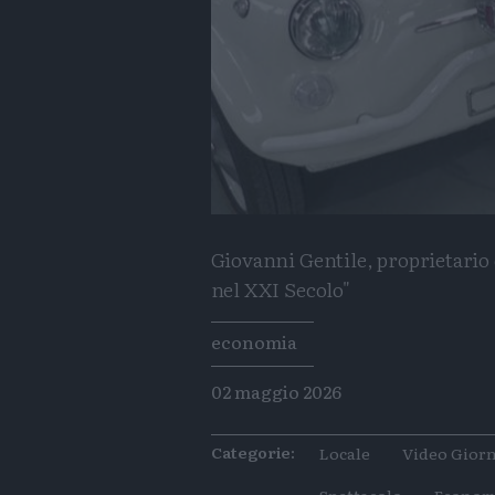
Giovanni Gentile, proprietario
nel XXI Secolo"
Tags
economia
02 maggio 2026
Categorie:
Locale
Video Giorn