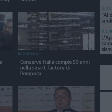
NATU
“Al d
sugli
IL LI
L'Ap
camm
sism
ECONOMIA
na
Conserve Italia compie 50 anni
nella smart factory di
Pomposa