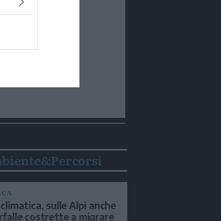
biente&Percorsi
RCA
 climatica, sulle Alpi anche
arfalle costrette a migrare