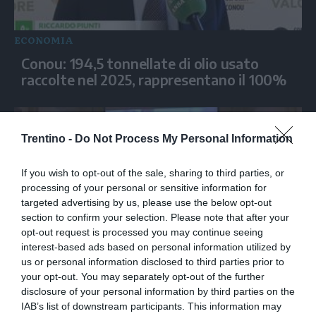
ECONOMIA
Conou: 194,5 tonnellate di olio usato
raccolte nel 2025, rappresentano il 100%
Trentino -
Do Not Process My Personal Information
If you wish to opt-out of the sale, sharing to third parties, or
processing of your personal or sensitive information for
targeted advertising by us, please use the below opt-out
section to confirm your selection. Please note that after your
opt-out request is processed you may continue seeing
interest-based ads based on personal information utilized by
ECONOMIA
us or personal information disclosed to third parties prior to
your opt-out. You may separately opt-out of the further
Assobirra, i consumi in Italia si
disclosure of your personal information by third parties on the
mantengono sopra i 21 milioni di ettolitri
IAB’s list of downstream participants. This information may