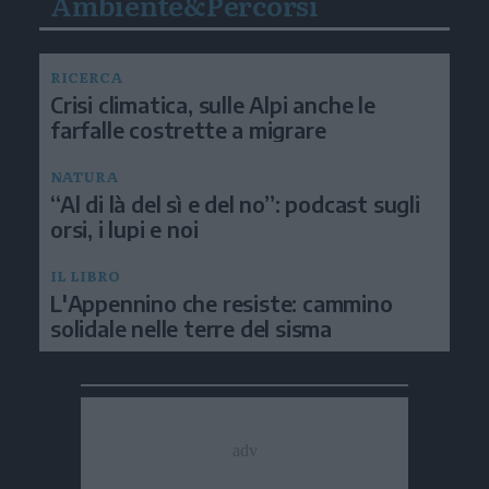
Ambiente&Percorsi
RICERCA
Crisi climatica, sulle Alpi anche le
farfalle costrette a migrare
NATURA
“Al di là del sì e del no”: podcast sugli
orsi, i lupi e noi
IL LIBRO
L'Appennino che resiste: cammino
solidale nelle terre del sisma