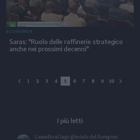
ECONOMIA
Saras: "Ruolo delle raffinerie strategico
anche nei prossimi decenni"
1
2
3
4
5
6
7
8
9
10
precedente
succes
I più letti
L'assalto al lago glaciale del Sorapiss: