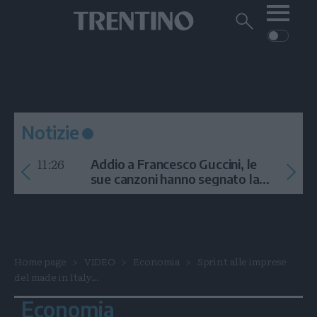
Me
Trentino
Cerca
su
Trentino
Cerca
su
Navigazione
Home
MONTAGNA
Trentino
principale
Facebook
Twitt
I
AMBIENTE
EVENTI
CRONACA
GARDA
CULTURA
PODCAST
Notizie
FOTO
Altre
11:26
Addio a Francesco Guccini, le
VIDEO
sue canzoni hanno segnato la
storia
GENERAZIONI
ITALIA-MONDO
Home page
VIDEO
Economia
Sprint alle imprese
del made in Italy...
Economia