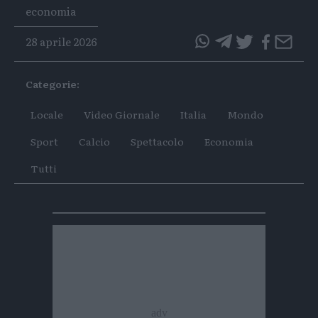
Tags
economia
28 aprile 2026
questo
questo
articolo
articolo
Categorie:
su
su
Whatsapp
Telegram
Locale
Video Giornale
Italia
Mondo
Sport
Calcio
Spettacolo
Economia
Tutti