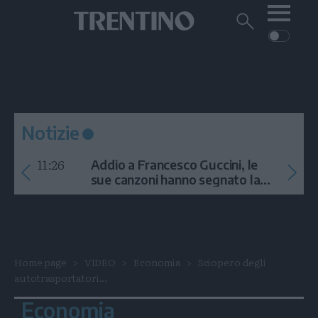
Me
Trentino
Cerca
su
Trentino
Cerca
su
Navigazione
Home
MONTAGNA
Trentino
principale
Facebook
Twitt
I
AMBIENTE
EVENTI
CRONACA
GARDA
CULTURA
PODCAST
Notizie
FOTO
Altre
11:26
Addio a Francesco Guccini, le
VIDEO
sue canzoni hanno segnato la
storia
GENERAZIONI
ITALIA-MONDO
Home page
VIDEO
Economia
Sciopero degli
autotrasportatori...
Economia