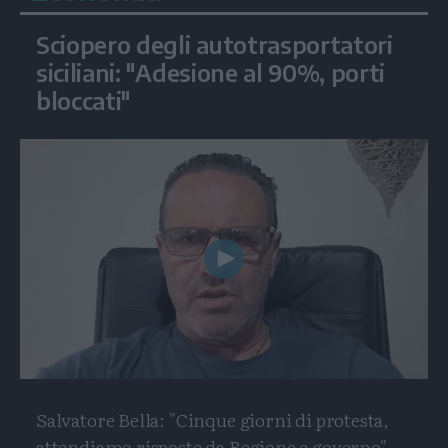
Sciopero degli autotrasportatori
siciliani: "Adesione al 90%, porti
bloccati"
Play
Video
Salvatore Bella: "Cinque giorni di protesta,
attendiamo risposte da Regione e governo"