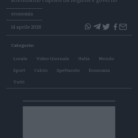
Tags
economia
14 aprile 2026
questo
questo
articolo
articolo
Categorie:
su
su
Whatsapp
Telegram
Locale
Video Giornale
Italia
Mondo
Sport
Calcio
Spettacolo
Economia
Tutti