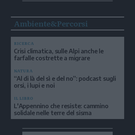
Ambiente&Percorsi
RICERCA
Crisi climatica, sulle Alpi anche le
farfalle costrette a migrare
NATURA
“Al di là del sì e del no”: podcast sugli
orsi, i lupi e noi
IL LIBRO
L'Appennino che resiste: cammino
solidale nelle terre del sisma