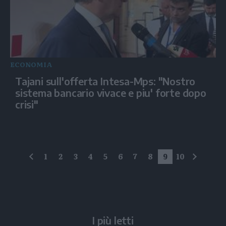
ECONOMIA
Tajani sull'offerta Intesa-Mps: "Nostro
sistema bancario vivace e piu' forte dopo
crisi"
1
2
3
4
5
6
7
8
9
10
precedente
succes
I più letti