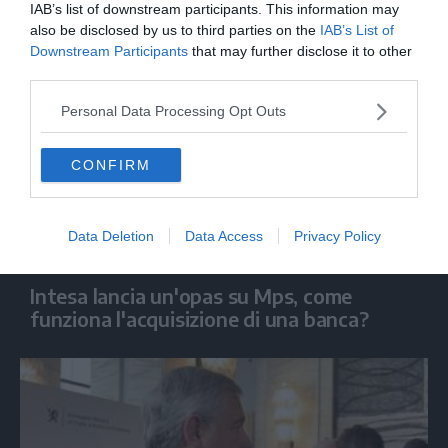
progetti ad alto impatto
IAB’s list of downstream participants. This information may
also be disclosed by us to third parties on the
IAB’s List of
Downstream Participants
that may further disclose it to other
third parties.
Personal Data Processing Opt Outs
CONFIRM
Data Deletion
Data Access
Privacy Policy
ECONOMIA
Intesa lancia un'opas su Mps, come
funziona l'acquisizione di una banca?