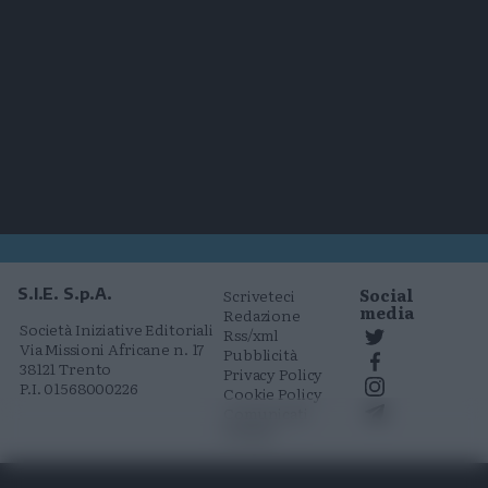
Social
S.I.E. S.p.A.
Scriveteci
media
Redazione
Società Iniziative Editoriali
Rss/xml
Via Missioni Africane n. 17
Pubblicità
38121 Trento
Privacy Policy
P.I. 01568000226
Cookie Policy
Comunicati
stampa