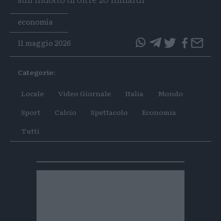
Tags
economia
11 maggio 2026
questo
questo
articolo
articolo
Categorie:
su
su
Whatsapp
Telegram
Locale
Video Giornale
Italia
Mondo
Sport
Calcio
Spettacolo
Economia
Tutti