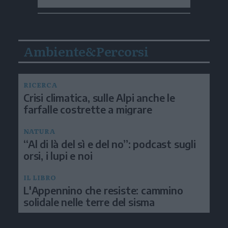
Ambiente&Percorsi
RICERCA
Crisi climatica, sulle Alpi anche le
farfalle costrette a migrare
NATURA
“Al di là del sì e del no”: podcast sugli
orsi, i lupi e noi
IL LIBRO
L'Appennino che resiste: cammino
solidale nelle terre del sisma