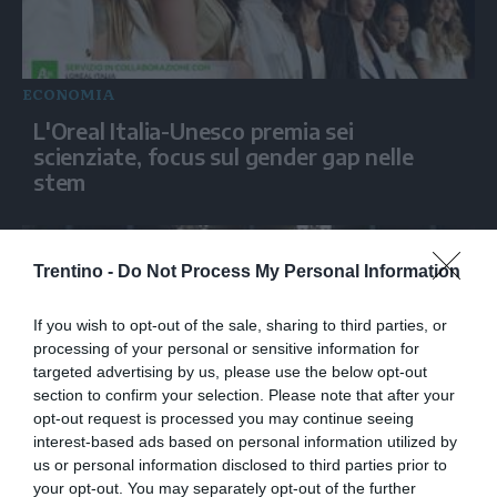
ECONOMIA
L'Oreal Italia-Unesco premia sei
scienziate, focus sul gender gap nelle
stem
Trentino -
Do Not Process My Personal Information
If you wish to opt-out of the sale, sharing to third parties, or
processing of your personal or sensitive information for
targeted advertising by us, please use the below opt-out
section to confirm your selection. Please note that after your
opt-out request is processed you may continue seeing
interest-based ads based on personal information utilized by
ECONOMIA
us or personal information disclosed to third parties prior to
your opt-out. You may separately opt-out of the further