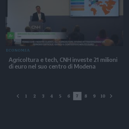
ECONOMIA
Agricoltura e tech, CNH investe 21 milioni
di euro nel suo centro di Modena
1
2
3
4
5
6
7
8
9
10
precedente
succes