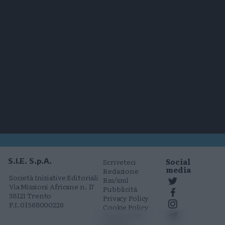
Social
S.I.E. S.p.A.
Scriveteci
media
Redazione
Società Iniziative Editoriali
Rss/xml
Via Missioni Africane n. 17
Pubblicità
38121 Trento
Privacy Policy
P.I. 01568000226
Cookie Policy
Comunicati
stampa