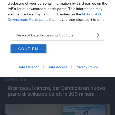
Fondazione Allegra Agnelli, l'Istituto di
disclosure of your personal information by third parties on the
Candiolo festeggia in musica 40 anni
IAB’s list of downstream participants. This information may
contro il cancro
also be disclosed by us to third parties on the
IAB’s List of
Downstream Participants
that may further disclose it to other
third parties.
Personal Data Processing Opt Outs
CONFIRM
Data Deletion
Data Access
Privacy Policy
ECONOMIA
Ricerca sul cancro, per Candiolo un nuovo
piano di sviluppo da oltre 200 milioni