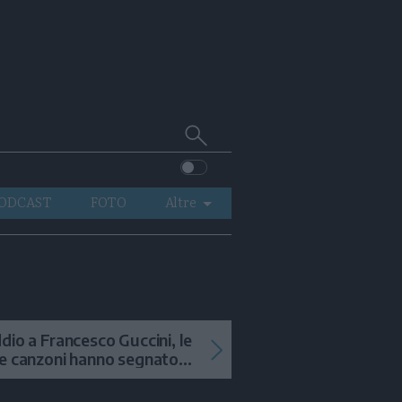
Cerca
su
Trentino
ODCAST
FOTO
Altre
VIDEO
GENERAZIONI
ITALIA-MONDO
dio a Francesco Guccini, le
e canzoni hanno segnato
 storia