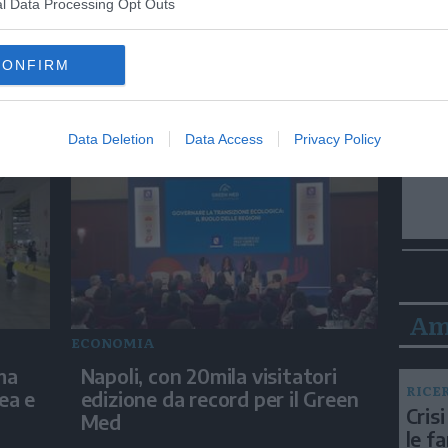
l Data Processing Opt Outs
CONFIRM
ECONOMIA
azia
Come funziona il Piano Casa
varato dal Governo
Data Deletion
Data Access
Privacy Policy
Am
ECONOMIA
ma
Napoli, con 20mila visitatori
RICE
ea e
edizione da record per il Green
Crisi
Med
le f