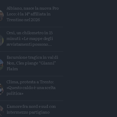
Albiano, nasce la nuova Pro
Loco: è la 14ª affiliata in
Trentino nel 2026
Orsi, un chilometro in 15
minuti: «Le mappe degli
avvistamenti possono
ingannare»
Escursione tragica in val di
Non, Cles piange “Gianni”
Flaim
Clima, protesta a Trento:
«Questo caldo è una scelta
Condividi
Condividi
Twitter
Condividi
Mail
politica»
L’amore fra nord e sud con
intermezzo partigiano