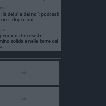
RA
i là del sì e del no”: podcast
 orsi, i lupi e noi
BRO
pennino che resiste:
ino solidale nelle terre del
a