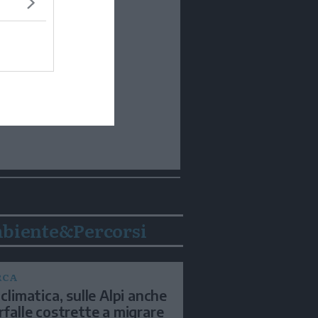
biente&Percorsi
RCA
 climatica, sulle Alpi anche
arfalle costrette a migrare