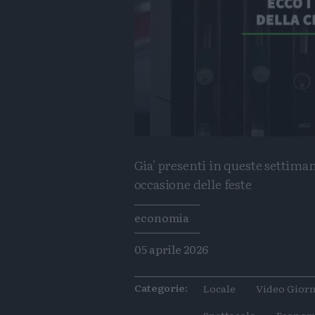
Gia' presenti in queste settima
occasione delle feste
Tags
economia
05 aprile 2026
Categorie:
Locale
Video Giorn