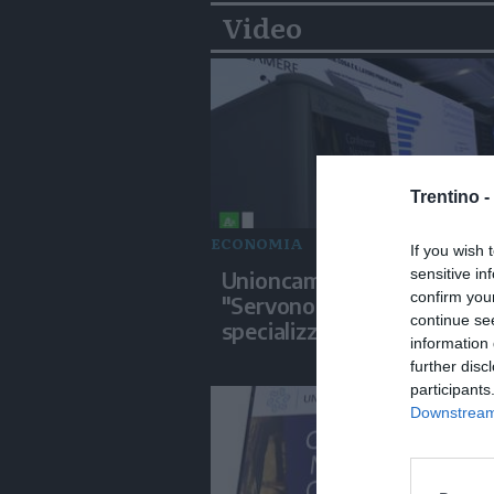
Video
Trentino -
ECONOMIA
If you wish 
sensitive in
Unioncamere e Skuola.net:
confirm you
"Servono piu' tecnici
continue se
specializzati"
information 
further disc
participants
Downstream 