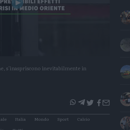
Play
Video
ne, s'inaspriscono inevitabilmente in
questo
questo
articolo
articolo
ale
Italia
Mondo
Sport
Calcio
su
su