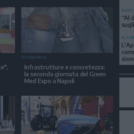
NATU
“Al d
sugli
IL LI
L'Ap
camm
ECONOMIA
sism
e",
Infrastrutture e concretezza:
la seconda giornata del Green
Med Expo a Napoli