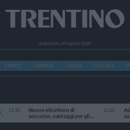
Facebook
Twitter
Instagram
Telegram
RSS
domenica, 09 agosto 2026
EVENTI
CRONACA
GARDA
CULTURA
P
12:35
11:26
Nuovo elicottero di
Ad
soccorso, vantaggi per gli
su
interventi in alta quota
la