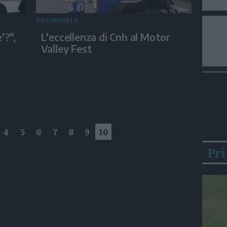
ECONOMIA
'?",
L'eccellenza di Cnh al Motor
Valley Fest
4
5
6
7
8
9
10
Pr