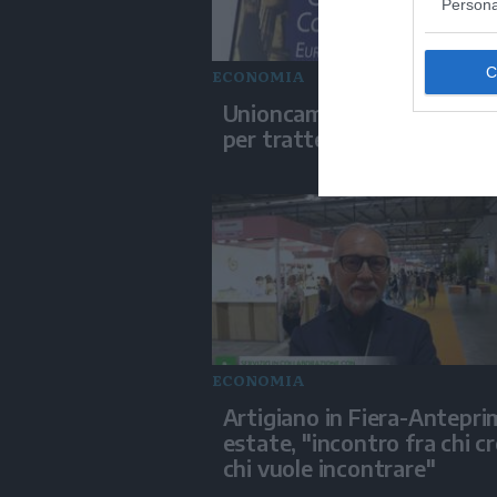
Persona
ECONOMIA
Unioncamere, meno burocr
per trattenere i giovani
ECONOMIA
Artigiano in Fiera-Antepri
estate, "incontro fra chi cr
chi vuole incontrare"