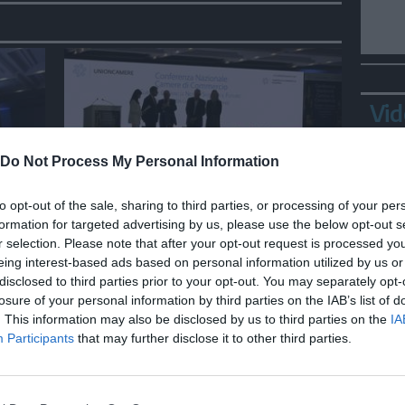
Vid
Do Not Process My Personal Information
ECONOMIA
to opt-out of the sale, sharing to third parties, or processing of your per
formation for targeted advertising by us, please use the below opt-out s
Unioncamere, l'Europa e'
r selection. Please note that after your opt-out request is processed y
fondamentale per la crescita
eing interest-based ads based on personal information utilized by us or
dei giovani
disclosed to third parties prior to your opt-out. You may separately opt-
losure of your personal information by third parties on the IAB’s list of
Bepp
. This information may also be disclosed by us to third parties on the
IA
sta
Participants
that may further disclose it to other third parties.