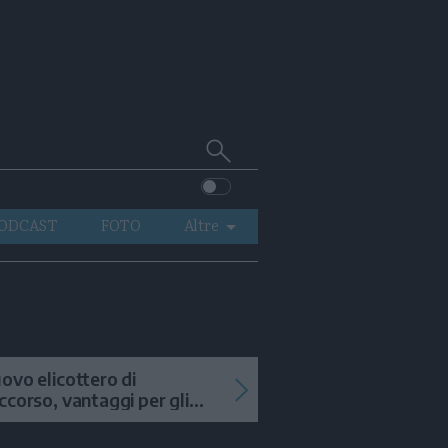
Cerca
su
Trentino
ODCAST
FOTO
Altre
VIDEO
GENERAZIONI
ITALIA-MONDO
ovo elicottero di
ccorso, vantaggi per gli
terventi in alta quota