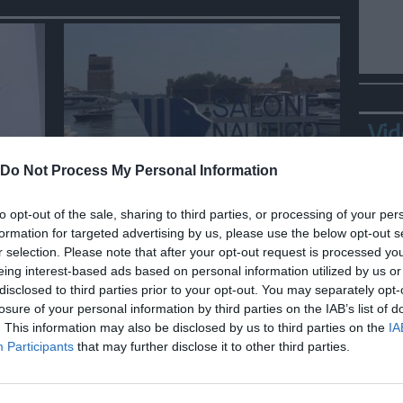
Vid
Do Not Process My Personal Information
ECONOMIA
Inaugurata la settima edizione
to opt-out of the sale, sharing to third parties, or processing of your per
del Salone Nautico di Venezia
formation for targeted advertising by us, please use the below opt-out s
r selection. Please note that after your opt-out request is processed y
eing interest-based ads based on personal information utilized by us or
disclosed to third parties prior to your opt-out. You may separately opt-
losure of your personal information by third parties on the IAB’s list of
. This information may also be disclosed by us to third parties on the
IA
Bepp
Participants
that may further disclose it to other third parties.
sta