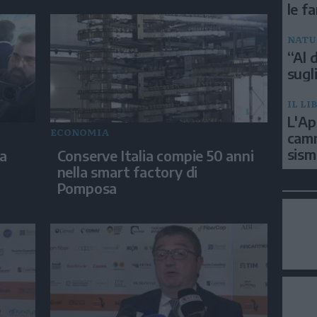
le f
NATU
“Al d
sugli
IL LI
L'Ap
ECONOMIA
camm
sism
na
Conserve Italia compie 50 anni
nella smart factory di
Pomposa