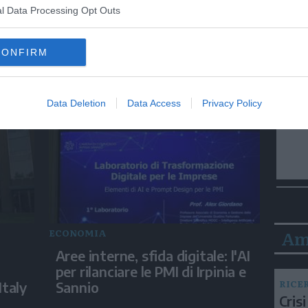
l Data Processing Opt Outs
ECONOMIA
,
Ey-Oxford Economics, guerre e
CONFIRM
a
shock energetici frenano
pmi
crescita, ma non e' recessione
Data Deletion
Data Access
Privacy Policy
Am
ECONOMIA
Aree interne, sfida digitale: l'AI
per rilanciare le PMI di Irpinia e
RICE
Italy
Sannio
Crisi