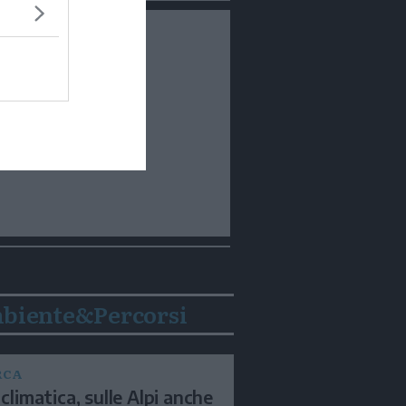
biente&Percorsi
RCA
 climatica, sulle Alpi anche