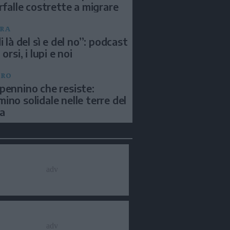
arfalle costrette a migrare
RA
i là del sì e del no”: podcast
 orsi, i lupi e noi
BRO
pennino che resiste:
ino solidale nelle terre del
a