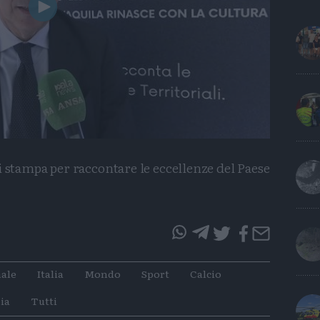
Play
Video
di stampa per raccontare le eccellenze del Paese
questo
questo
articolo
articolo
ale
Italia
Mondo
Sport
Calcio
su
su
Whatsapp
Telegram
ia
Tutti