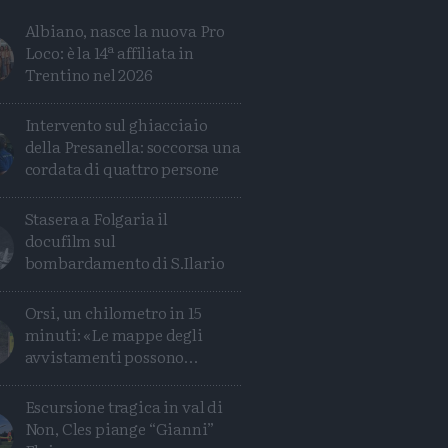
Albiano, nasce la nuova Pro
Loco: è la 14ª affiliata in
Trentino nel 2026
Intervento sul ghiacciaio
della Presanella: soccorsa una
cordata di quattro persone
Stasera a Folgaria il
docufilm sul
bombardamento di S.Ilario
Orsi, un chilometro in 15
Condividi
Condividi
Twitter
Condividi
Mail
minuti: «Le mappe degli
avvistamenti possono
ingannare»
Escursione tragica in val di
Non, Cles piange “Gianni”