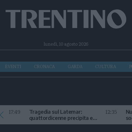
Facebook
Twitter
Instagram
Telegram
RSS
lunedì, 10 agosto 2026
EVENTI
CRONACA
GARDA
CULTURA
P
17:49
12:35
Tragedia sul Latemar:
Nu
quattordicenne precipita e
so
muore
in