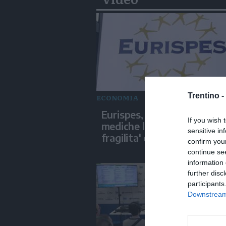
Trentino -
ECONOMIA
Eurispes, tra affitto e cure
If you wish 
mediche l'Italia segnata da
sensitive in
fragilita' diffusa
confirm you
continue se
information 
further disc
participants
Downstream 