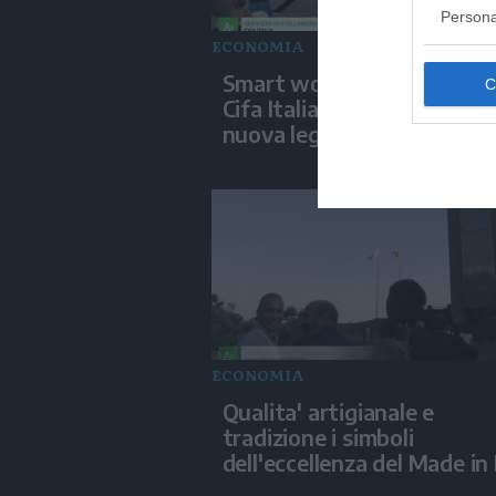
Persona
ECONOMIA
Smart working in sicurezza
Cifa Italia mette al centro l
nuova legge annuale sulle 
ECONOMIA
Qualita' artigianale e
tradizione i simboli
dell'eccellenza del Made in 