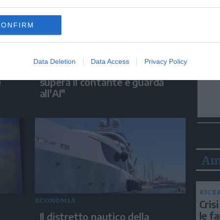
CONFIRM
ECONOMIA
Data Deletion
Data Access
Privacy Policy
us
Corti (Mastercard): "Il digitale
e
supera il contante e guarda
all'AI"
Am
RICE
ECONOMIA
Crisi
le f
Il distretto nautico della