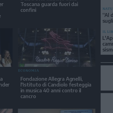
er
Toscana guarda fuori dai
NATU
confini
“Al d
e
sugli
IL LI
L'Ap
camm
sism
ECONOMIA
ia
Fondazione Allegra Agnelli,
ender
l'Istituto di Candiolo festeggia
in musica 40 anni contro il
cancro