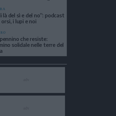
RA
i là del sì e del no”: podcast
 orsi, i lupi e noi
BRO
pennino che resiste:
ino solidale nelle terre del
a