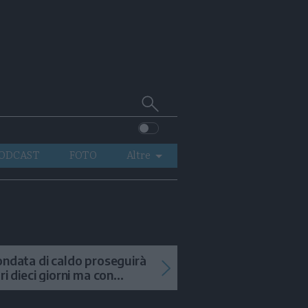
Cerca
su
Trentino
ODCAST
FOTO
Altre
VIDEO
GENERAZIONI
ITALIA-MONDO
ondata di caldo proseguirà
tri dieci giorni ma con
mporali