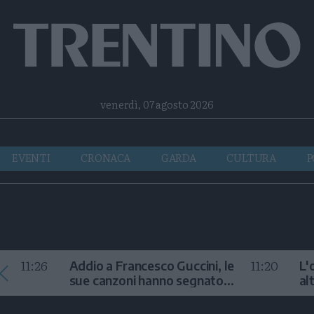
Facebook
Twitter
Instagram
Telegram
RSS
venerdì, 07 agosto 2026
EVENTI
CRONACA
GARDA
CULTURA
P
11:26
11:20
Addio a Francesco Guccini, le
L'
sue canzoni hanno segnato
al
la storia
te