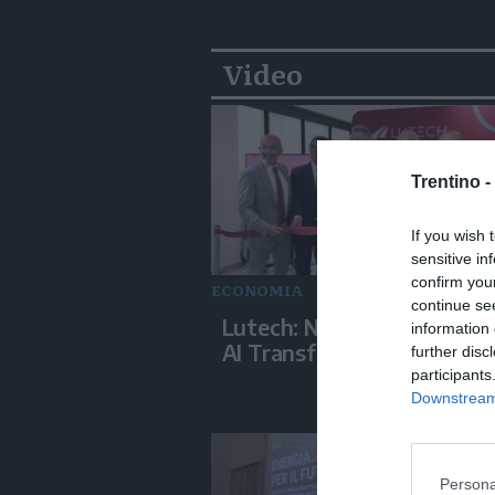
Video
Trentino -
If you wish 
sensitive in
confirm you
ECONOMIA
continue se
Lutech: Nasce a Napoli il 
information 
AI Transformation Hub
further disc
participants
Downstream 
Persona