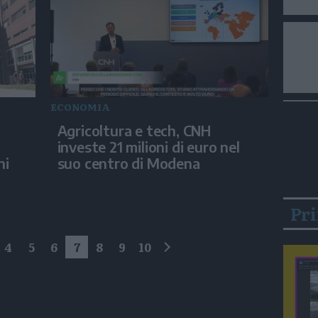
ECONOMIA
Agricoltura e tech, CNH
i
investe 21 milioni di euro nel
ni
suo centro di Modena
Pr
4
5
6
7
8
9
10
successivo