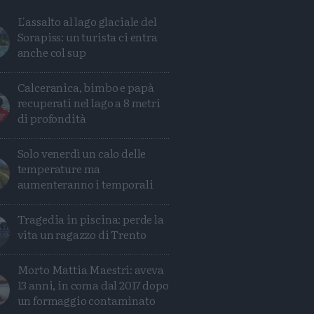
L'assalto al lago glaciale del
Sorapiss: un turista ci entra
anche col sup
Calceranica, bimbo e papà
recuperati nel lago a 8 metri
di profondità
Solo venerdì un calo delle
temperature ma
aumenteranno i temporali
Tragedia in piscina: perde la
vita un ragazzo di Trento
Morto Mattia Maestri: aveva
Condividi
Condividi
Twitter
Condividi
Mail
13 anni, in coma dal 2017 dopo
un formaggio contaminato