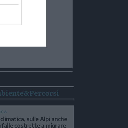
biente&Percorsi
RCA
 climatica, sulle Alpi anche
arfalle costrette a migrare