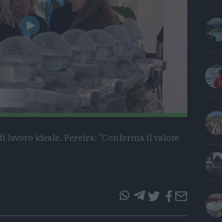
Play
Video
 lavoro ideale. Pereira: "Conferma il valore
questo
questo
articolo
articolo