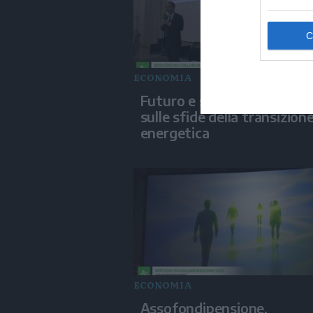
ECONOMIA
Futuro e sostenibilità, foc
sulle sfide della transizion
energetica
ECONOMIA
Assofondipensione,