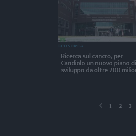
ECONOMIA
Ricerca sul cancro, per
Candiolo un nuovo piano d
sviluppo da oltre 200 milio
1
2
3
precedente