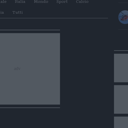
ale
Italia
Mondo
Sport
Calcio
su
su
Whatsapp
Telegram
ia
Tutti