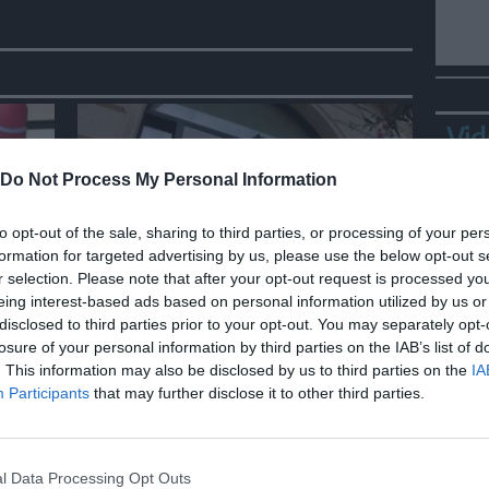
Vid
Do Not Process My Personal Information
to opt-out of the sale, sharing to third parties, or processing of your per
formation for targeted advertising by us, please use the below opt-out s
r selection. Please note that after your opt-out request is processed y
ECONOMIA
eing interest-based ads based on personal information utilized by us or
nuovo
Simest inaugura la sede di Bari,
disclosed to third parties prior to your opt-out. You may separately opt-
"più sostegno alle imprese del
losure of your personal information by third parties on the IAB’s list of
Sud"
. This information may also be disclosed by us to third parties on the
IA
Bepp
Participants
that may further disclose it to other third parties.
sta
l Data Processing Opt Outs