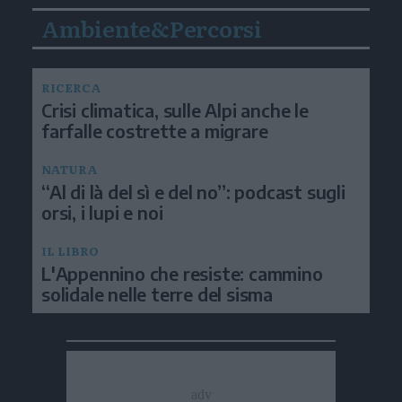
Ambiente&Percorsi
RICERCA
Crisi climatica, sulle Alpi anche le
farfalle costrette a migrare
NATURA
“Al di là del sì e del no”: podcast sugli
orsi, i lupi e noi
IL LIBRO
L'Appennino che resiste: cammino
solidale nelle terre del sisma