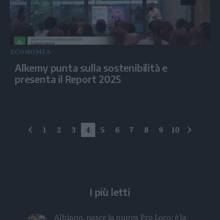
ECONOMIA
Alkemy punta sulla sostenibilità e
presenta il Report 2025
1
2
3
4
5
6
7
8
9
10
precedente
succes
I più letti
Albiano, nasce la nuova Pro Loco: è la