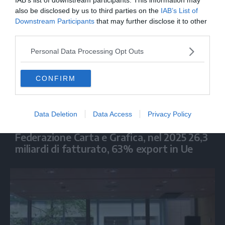
also be disclosed by us to third parties on the
IAB’s List of
Downstream Participants
that may further disclose it to other
third parties.
Personal Data Processing Opt Outs
CONFIRM
Data Deletion
Data Access
Privacy Policy
ECONOMIA
Federazione Carta e Grafica, nel 2025 26,3
miliardi di fatturato, 63% export in Ue