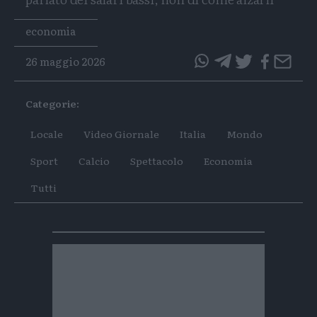
Tags
economia
26 maggio 2026
questo
questo
articolo
articolo
Categorie:
su
su
Whatsapp
Telegram
Locale
Video Giornale
Italia
Mondo
Sport
Calcio
Spettacolo
Economia
Tutti