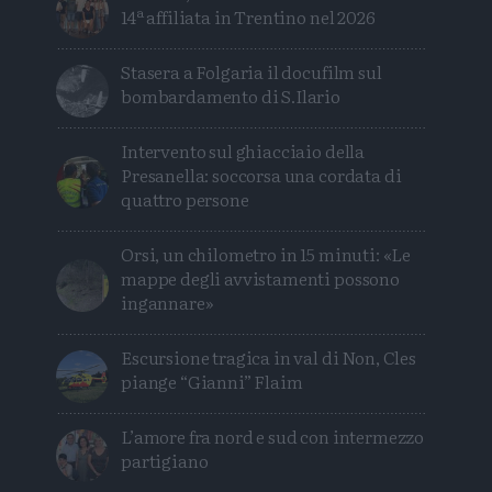
14ª affiliata in Trentino nel 2026
Stasera a Folgaria il docufilm sul
bombardamento di S.Ilario
Intervento sul ghiacciaio della
Presanella: soccorsa una cordata di
quattro persone
Orsi, un chilometro in 15 minuti: «Le
mappe degli avvistamenti possono
ingannare»
Escursione tragica in val di Non, Cles
piange “Gianni” Flaim
L’amore fra nord e sud con intermezzo
partigiano