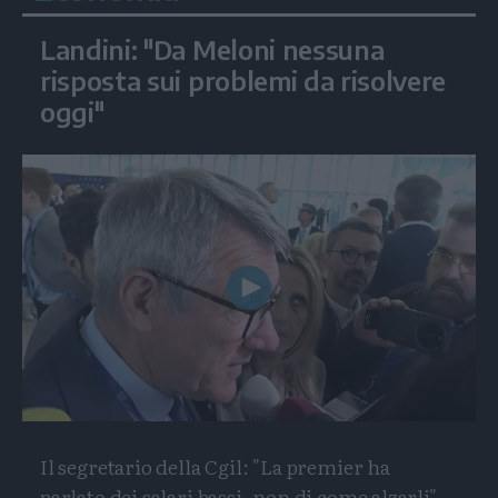
Landini: "Da Meloni nessuna
risposta sui problemi da risolvere
oggi"
Play
Video
Il segretario della Cgil: "La premier ha
parlato dei salari bassi, non di come alzarli"