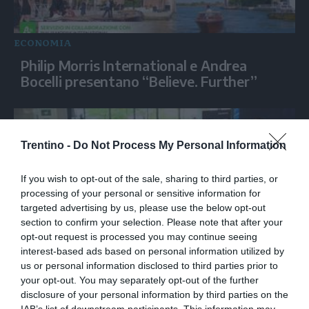
ECONOMIA
Philip Morris International e Andrea
Bocelli presentano “Believe. Further”
Trentino -
Do Not Process My Personal Information
If you wish to opt-out of the sale, sharing to third parties, or
processing of your personal or sensitive information for
targeted advertising by us, please use the below opt-out
section to confirm your selection. Please note that after your
opt-out request is processed you may continue seeing
interest-based ads based on personal information utilized by
ECONOMIA
us or personal information disclosed to third parties prior to
Siemens, la Physical AI ridisegna
your opt-out. You may separately opt-out of the further
l'industria
disclosure of your personal information by third parties on the
IAB’s list of downstream participants. This information may