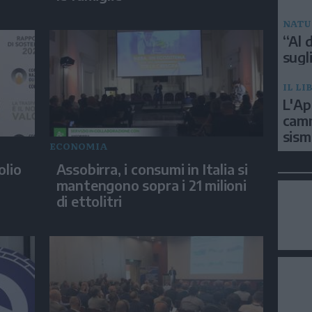
NATU
“Al d
sugli
IL LI
L'Ap
camm
sism
ECONOMIA
olio
Assobirra, i consumi in Italia si
mantengono sopra i 21 milioni
di ettolitri