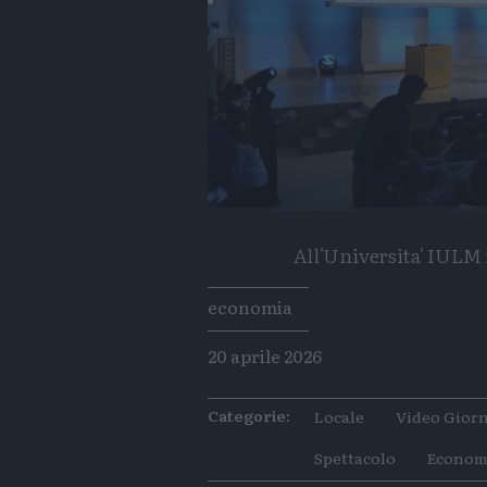
All'Universita' IULM i
Tags
economia
20 aprile 2026
Categorie:
Locale
Video Giorn
Spettacolo
Econom