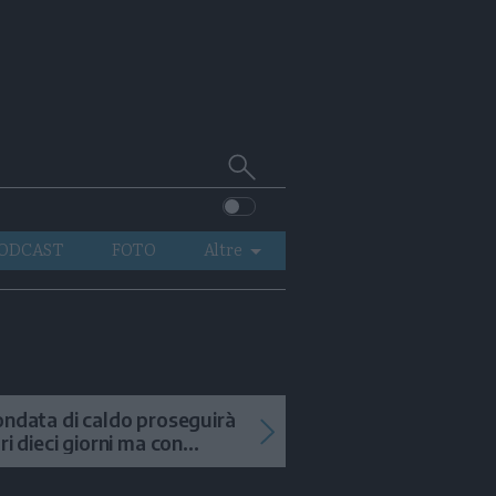
Cerca
su
Trentino
ODCAST
FOTO
Altre
VIDEO
GENERAZIONI
ITALIA-MONDO
ondata di caldo proseguirà
tri dieci giorni ma con
mporali