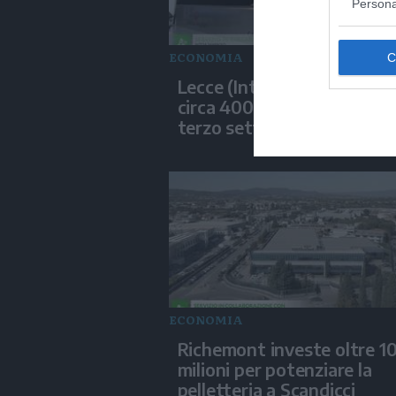
Persona
ECONOMIA
Lecce (Intesa), ‘Eroghiamo
circa 400 milioni di euro ne
terzo settore’
ECONOMIA
Richemont investe oltre 1
milioni per potenziare la
pelletteria a Scandicci