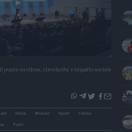
Play
Video
l punto su clima, circolarita' e impatto sociale
questo
questo
articolo
articolo
ale
Italia
Mondo
Sport
Calcio
su
su
Whatsapp
Telegram
ia
Tutti