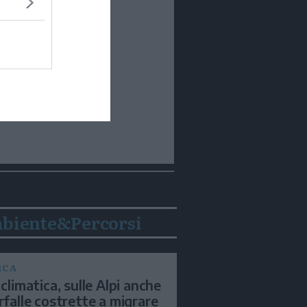
biente&Percorsi
RCA
 climatica, sulle Alpi anche
arfalle costrette a migrare