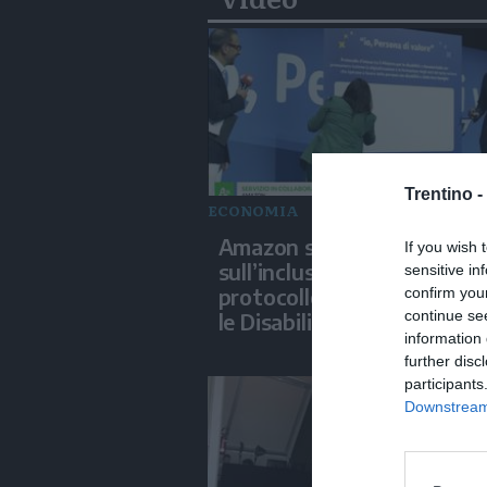
Trentino -
ECONOMIA
Amazon scommette
If you wish 
sull’inclusione e firma un
sensitive in
protocollo con il ministero
confirm you
continue se
le Disabilità
information 
further disc
participants
Downstream 