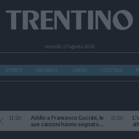
Facebook
Twitter
Instagram
Telegram
RSS
venerdì, 07 agosto 2026
EVENTI
CRONACA
GARDA
CULTURA
P
11:26
11:20
Addio a Francesco Guccini, le
L'
sue canzoni hanno segnato
al
la storia
te