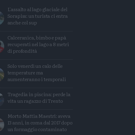
L'assalto al lago glaciale del
Sorapiss: un turista ci entra
anche col sup
Calceranica, bimbo e papà
recuperati nel lago a 8 metri
di profondità
Solo venerdì un calo delle
temperature ma
aumenteranno i temporali
Tragedia in piscina: perde la
Condividi
Condividi
Twitter
Condividi
Mail
vita un ragazzo di Trento
Morto Mattia Maestri: aveva
13 anni, in coma dal 2017 dopo
un formaggio contaminato