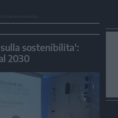
L'Oreal accelera sulla...
sulla sostenibilita':
 al 2030