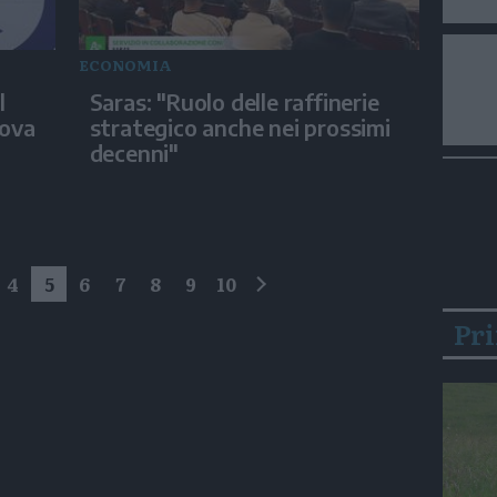
ECONOMIA
l
Saras: "Ruolo delle raffinerie
uova
strategico anche nei prossimi
decenni"
4
5
6
7
8
9
10
successivo
Pr