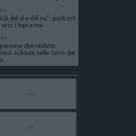
RA
i là del sì e del no”: podcast
 orsi, i lupi e noi
BRO
pennino che resiste:
ino solidale nelle terre del
a