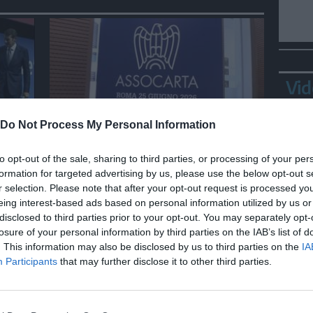
Vid
Do Not Process My Personal Information
ECONOMIA
Assocarta, nel 2025
to opt-out of the sale, sharing to third parties, or processing of your per
produzione carta cala del
formation for targeted advertising by us, please use the below opt-out s
 per
2,2%, importazioni +7,5%
r selection. Please note that after your opt-out request is processed y
eing interest-based ads based on personal information utilized by us or
disclosed to third parties prior to your opt-out. You may separately opt-
losure of your personal information by third parties on the IAB’s list of
Bepp
. This information may also be disclosed by us to third parties on the
IA
sta
Participants
that may further disclose it to other third parties.