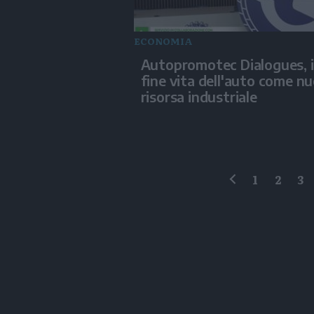
ECONOMIA
Autopromotec Dialogues, i
fine vita dell'auto come n
risorsa industriale
1
2
3
precedente