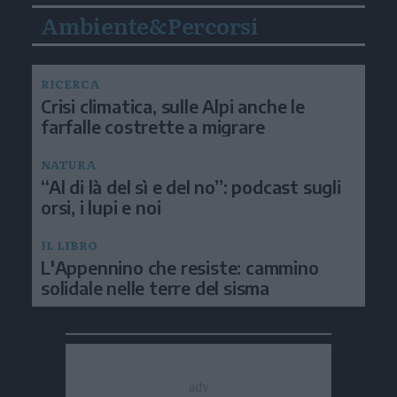
Ambiente&Percorsi
RICERCA
Crisi climatica, sulle Alpi anche le
farfalle costrette a migrare
NATURA
“Al di là del sì e del no”: podcast sugli
orsi, i lupi e noi
IL LIBRO
L'Appennino che resiste: cammino
solidale nelle terre del sisma