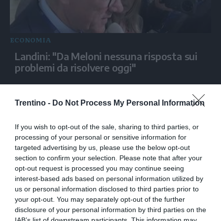
ECONOMIA
Landini: "Da Meloni nessuna risposta sui
problemi da risolvere oggi"
Trentino -
Do Not Process My Personal Information
If you wish to opt-out of the sale, sharing to third parties, or
processing of your personal or sensitive information for
targeted advertising by us, please use the below opt-out
section to confirm your selection. Please note that after your
opt-out request is processed you may continue seeing
interest-based ads based on personal information utilized by
us or personal information disclosed to third parties prior to
ECONOMIA
your opt-out. You may separately opt-out of the further
Conserve Italia compie 50 anni nella smart
disclosure of your personal information by third parties on the
IAB’s list of downstream participants. This information may