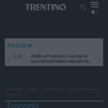
Me
Trentino
Cerca
su
Trentino
Cerca
su
Navigazione
Home
MONTAGNA
Trentino
principale
Facebook
Twitt
I
AMBIENTE
EVENTI
CRONACA
GARDA
CULTURA
PODCAST
Notizie
FOTO
Altre
11:26
Addio a Francesco Guccini, le
VIDEO
sue canzoni hanno segnato la
storia
GENERAZIONI
ITALIA-MONDO
Home page
VIDEO
Economia
Israele, soccorritori
cercano...
Economia