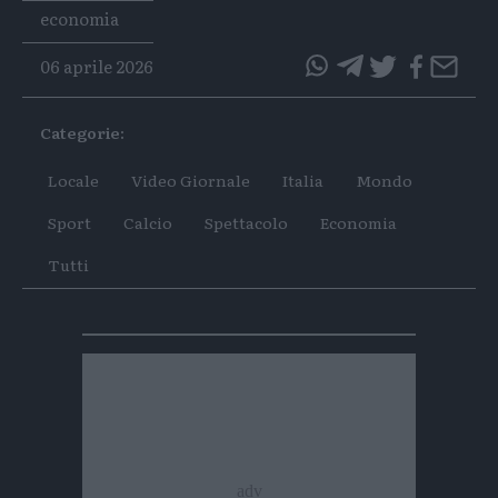
Tags
economia
06 aprile 2026
questo
questo
articolo
articolo
Categorie:
su
su
Whatsapp
Telegram
Locale
Video Giornale
Italia
Mondo
Sport
Calcio
Spettacolo
Economia
Tutti