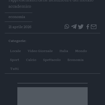
accademico
Tags
economia
21 aprile 2026
questo
questo
articolo
articolo
Categorie:
su
su
Whatsapp
Telegram
Locale
Video Giornale
Italia
Mondo
Sport
Calcio
Spettacolo
Economia
Tutti