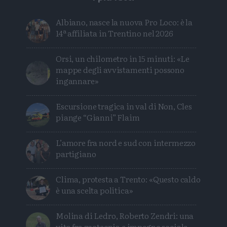
Albiano, nasce la nuova Pro Loco: è la
14ª affiliata in Trentino nel 2026
Orsi, un chilometro in 15 minuti: «Le
mappe degli avvistamenti possono
ingannare»
Escursione tragica in val di Non, Cles
piange “Gianni” Flaim
L’amore fra nord e sud con intermezzo
partigiano
Clima, protesta a Trento: «Questo caldo
è una scelta politica»
Molina di Ledro, Roberto Zendri: una
vita fra zootecnia e impegno sociale