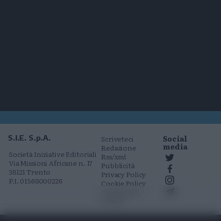
Social
S.I.E. S.p.A.
Scriveteci
media
Redazione
Società Iniziative Editoriali
Rss/xml
Via Missioni Africane n. 17
Pubblicità
38121 Trento
Privacy Policy
P.I. 01568000226
Cookie Policy
Comunicati
stampa