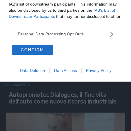
Assobirra, i consumi in Italia si
IAB’s list of downstream participants. This information may
mantengono sopra i 21 milioni di ettolitri
also be disclosed by us to third parties on the
IAB’s List of
Downstream Participants
that may further disclose it to other
third parties.
Personal Data Processing Opt Outs
CONFIRM
Data Deletion
Data Access
Privacy Policy
ECONOMIA
Autopromotec Dialogues, il fine vita
dell'auto come nuova risorsa industriale