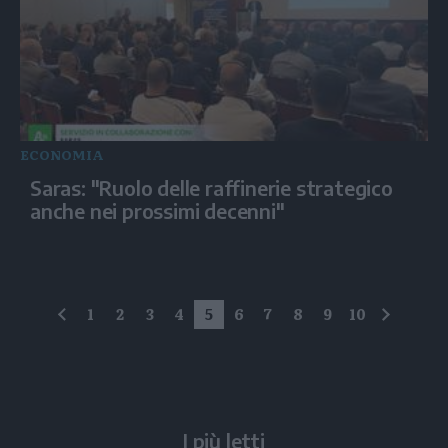
ECONOMIA
Saras: "Ruolo delle raffinerie strategico
anche nei prossimi decenni"
1
2
3
4
5
6
7
8
9
10
precedente
succes
I più letti