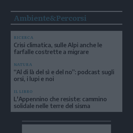
Ambiente&Percorsi
RICERCA
Crisi climatica, sulle Alpi anche le
farfalle costrette a migrare
NATURA
“Al di là del sì e del no”: podcast sugli
orsi, i lupi e noi
IL LIBRO
L'Appennino che resiste: cammino
solidale nelle terre del sisma