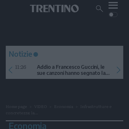
Me
Trentino
Cerca
su
Trentino
Cerca
su
Navigazione
Home
MONTAGNA
Trentino
principale
Facebook
Twitt
I
AMBIENTE
EVENTI
CRONACA
GARDA
CULTURA
PODCAST
Notizie
FOTO
Altre
11:26
Addio a Francesco Guccini, le
VIDEO
sue canzoni hanno segnato la
storia
GENERAZIONI
ITALIA-MONDO
Home page
VIDEO
Economia
Infrastrutture e
concretezza: la...
Economia