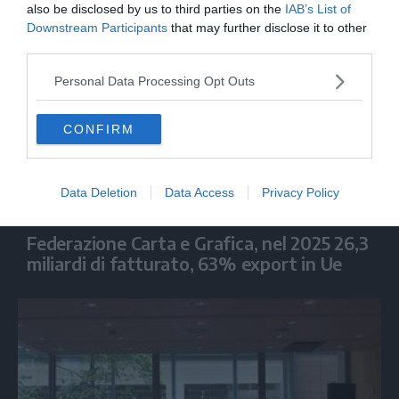
also be disclosed by us to third parties on the
IAB’s List of
Downstream Participants
that may further disclose it to other
third parties.
Personal Data Processing Opt Outs
CONFIRM
Data Deletion
Data Access
Privacy Policy
ECONOMIA
Federazione Carta e Grafica, nel 2025 26,3
miliardi di fatturato, 63% export in Ue