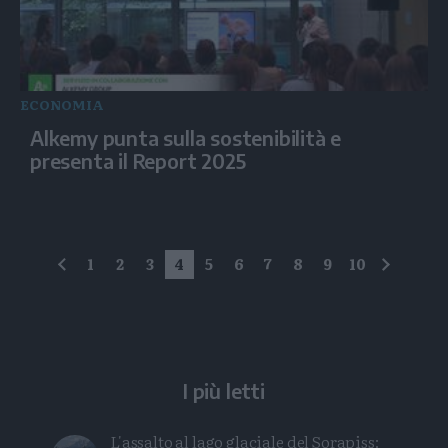
ECONOMIA
Alkemy punta sulla sostenibilità e
presenta il Report 2025
1
2
3
4
5
6
7
8
9
10
precedente
succes
I più letti
L'assalto al lago glaciale del Sorapiss: