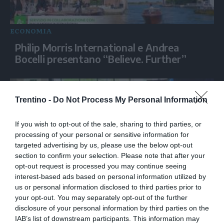
ECONOMIA
Philip Morris International e Andrea
Bocelli presentano “Believe. Further”
Trentino -
Do Not Process My Personal Information
If you wish to opt-out of the sale, sharing to third parties, or
processing of your personal or sensitive information for
targeted advertising by us, please use the below opt-out
section to confirm your selection. Please note that after your
opt-out request is processed you may continue seeing
interest-based ads based on personal information utilized by
ECONOMIA
us or personal information disclosed to third parties prior to
your opt-out. You may separately opt-out of the further
Siemens, la Physical AI ridisegna
disclosure of your personal information by third parties on the
l'industria
IAB’s list of downstream participants. This information may