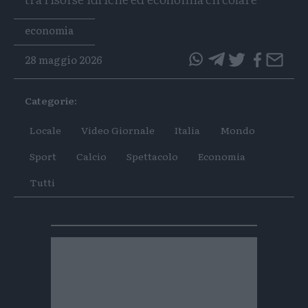
Tags
economia
28 maggio 2026
questo
questo
articolo
articolo
Categorie:
su
su
Whatsapp
Telegram
Locale
Video Giornale
Italia
Mondo
Sport
Calcio
Spettacolo
Economia
Tutti