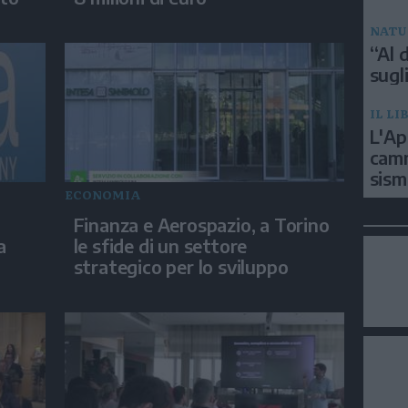
NATU
“Al d
sugli
IL LI
L'Ap
camm
sism
ECONOMIA
Finanza e Aerospazio, a Torino
a
le sfide di un settore
strategico per lo sviluppo