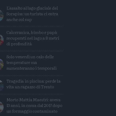
L'assalto al lago glaciale del
Sorapiss: un turista ci entra
anche col sup
Calceranica, bimbo e papà
recuperati nel lago a 8 metri
di profondità
Solo venerdì un calo delle
temperature ma
aumenteranno i temporali
Tragedia in piscina: perde la
vita un ragazzo di Trento
Condividi
Condividi
Twitter
Condividi
Mail
Morto Mattia Maestri: aveva
13 anni, in coma dal 2017 dopo
un formaggio contaminato