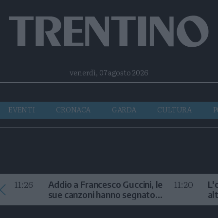
Facebook
Twitter
Instagram
Telegram
RSS
venerdì, 07 agosto 2026
EVENTI
CRONACA
GARDA
CULTURA
P
11:26
11:20
Addio a Francesco Guccini, le
L'
sue canzoni hanno segnato
al
la storia
te