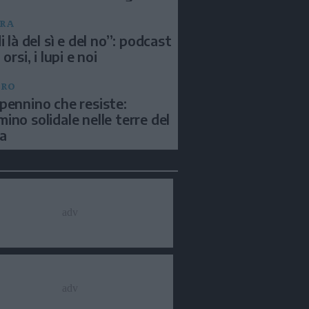
RA
i là del sì e del no”: podcast
 orsi, i lupi e noi
BRO
pennino che resiste:
ino solidale nelle terre del
a