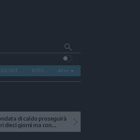
Cerca
su
Trentino
ODCAST
FOTO
Altre
VIDEO
GENERAZIONI
ITALIA-MONDO
ondata di caldo proseguirà
tri dieci giorni ma con
mporali