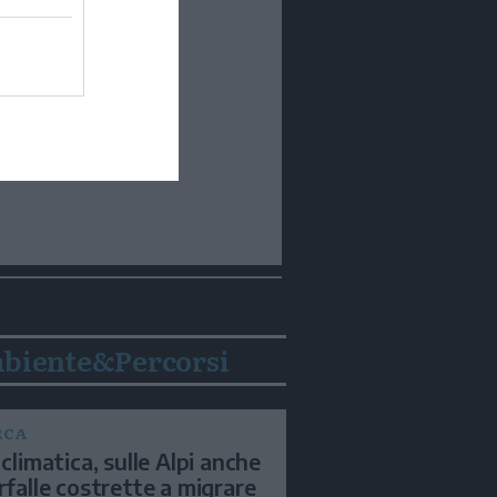
biente&Percorsi
RCA
 climatica, sulle Alpi anche
arfalle costrette a migrare