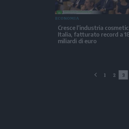
ECONOMIA
Cresce l’industria cosmetic
Italia, fatturato record a 1
miliardi di euro
1
2
3
precedente