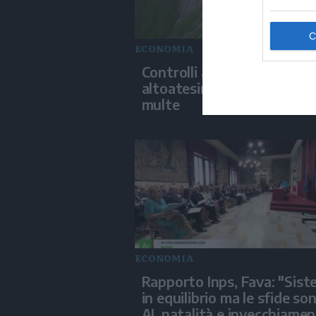
ECONOMIA
Controlli ai centauri sui pa
altoatesini: ecco le prime
multe
ECONOMIA
Rapporto Inps, Fava: "Sis
in equilibrio ma le sfide so
AI, natalità e invecchiame