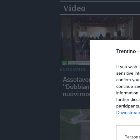
Video
Trentino -
If you wish 
ECONOMIA
sensitive in
Assolavoro Formazione:
confirm you
“Dobbiamo mettere a terr
continue se
nuovi modelli”
information 
further disc
participants
Downstream 
Persona