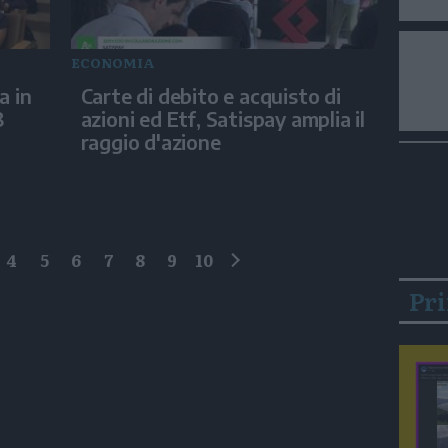
ECONOMIA
a in
Carte di debito e acquisto di
8
azioni ed Etf, Satispay amplia il
raggio d'azione
4
5
6
7
8
9
10
successivo
Pr