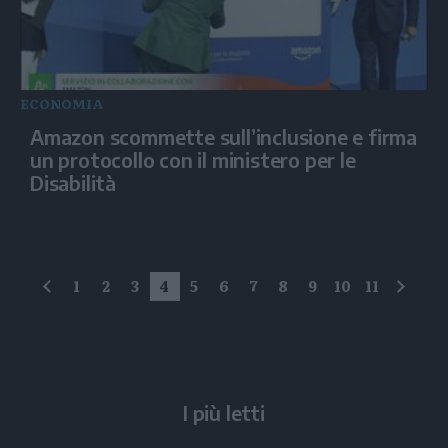
ECONOMIA
Amazon scommette sull’inclusione e firma
un protocollo con il ministero per le
Disabilità
1
2
3
4
5
6
7
8
9
10
11
precedente
succe
I più letti