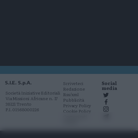
Social
S.I.E. S.p.A.
Scriveteci
media
Redazione
Società Iniziative Editoriali
Rss/xml
Via Missioni Africane n. 17
Pubblicità
38121 Trento
Privacy Policy
P.I. 01568000226
Cookie Policy
Comunicati
stampa