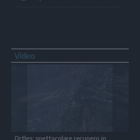
Video
Ortles: spettacolare recupero in