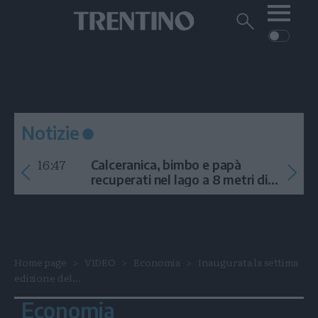
Me
Trentino
Cerca
su
Trentino
Cerca
su
Navigazione
Home
MONTAGNA
Trentino
principale
Facebook
Twitt
I
AMBIENTE
EVENTI
CRONACA
GARDA
CULTURA
PODCAST
Notizie
FOTO
Altre
16:47
Calceranica, bimbo e papà
VIDEO
recuperati nel lago a 8 metri di
profondità
GENERAZIONI
ITALIA-MONDO
Home page
VIDEO
Economia
Inaugurata la settima
edizione del...
Economia