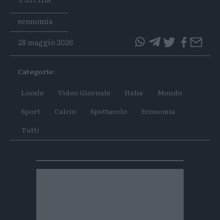
Tags
economia
28 maggio 2026
questo
questo
articolo
articolo
Categorie:
su
su
Whatsapp
Telegram
Locale
Video Giornale
Italia
Mondo
Sport
Calcio
Spettacolo
Economia
Tutti