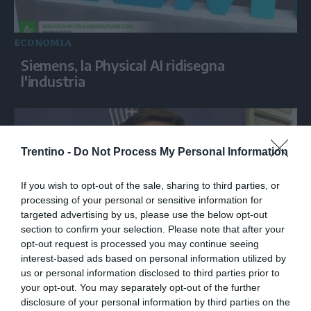
ECONOMIA
Siemens, la Physical AI ridisegna
l'industria
Trentino -
Do Not Process My Personal Information
If you wish to opt-out of the sale, sharing to third parties, or
processing of your personal or sensitive information for
targeted advertising by us, please use the below opt-out
section to confirm your selection. Please note that after your
opt-out request is processed you may continue seeing
ECONOMIA
interest-based ads based on personal information utilized by
us or personal information disclosed to third parties prior to
Federazione Carta e Grafica, nel 2025 26,3
your opt-out. You may separately opt-out of the further
miliardi di fatturato, 63% export in Ue
disclosure of your personal information by third parties on the