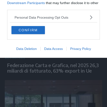
Downstream Participants
that may further disclose it to other
third parties.
Personal Data Processing Opt Outs
CONFIRM
Data Deletion
Data Access
Privacy Policy
ECONOMIA
Federazione Carta e Grafica, nel 2025 26,3
miliardi di fatturato, 63% export in Ue