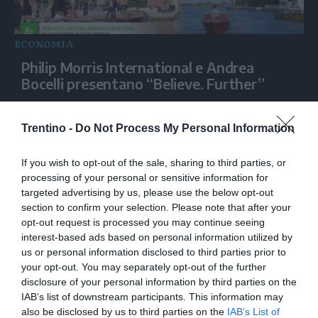
ECONOMIA
Philip Morris International e Andrea
Bocelli presentano “Believe. Further”
Trentino -
Do Not Process My Personal Information
If you wish to opt-out of the sale, sharing to third parties, or
processing of your personal or sensitive information for
targeted advertising by us, please use the below opt-out
section to confirm your selection. Please note that after your
opt-out request is processed you may continue seeing
interest-based ads based on personal information utilized by
us or personal information disclosed to third parties prior to
ECONOMIA
your opt-out. You may separately opt-out of the further
disclosure of your personal information by third parties on the
Siemens, la Physical AI ridisegna
IAB’s list of downstream participants. This information may
l'industria
also be disclosed by us to third parties on the
IAB’s List of