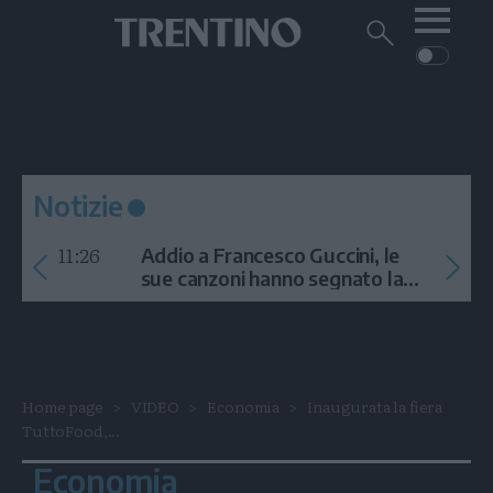
Me
Trentino
Cerca
su
Trentino
Cerca
su
Navigazione
Home
MONTAGNA
Trentino
principale
Facebook
Twitt
I
AMBIENTE
EVENTI
CRONACA
GARDA
CULTURA
PODCAST
Notizie
FOTO
Altre
11:26
Addio a Francesco Guccini, le
VIDEO
sue canzoni hanno segnato la
storia
GENERAZIONI
ITALIA-MONDO
Home page
VIDEO
Economia
Inaugurata la fiera
TuttoFood,...
Economia