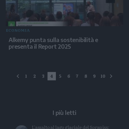
ECONOMIA
Alkemy punta sulla sostenibilità e
presenta il Report 2025
1
2
3
4
5
6
7
8
9
10
precedente
succes
I più letti
L'assalto al lago glaciale del Sorapiss: