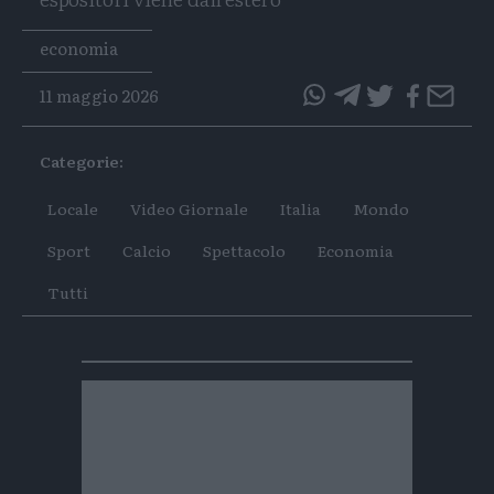
Tags
economia
11 maggio 2026
questo
questo
articolo
articolo
Categorie:
su
su
Whatsapp
Telegram
Locale
Video Giornale
Italia
Mondo
Sport
Calcio
Spettacolo
Economia
Tutti