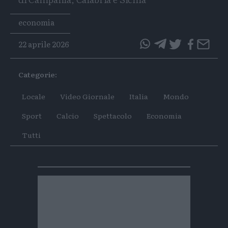
Tags
economia
22 aprile 2026
questo
questo
articolo
articolo
Categorie:
su
su
Whatsapp
Telegram
Locale
Video Giornale
Italia
Mondo
Sport
Calcio
Spettacolo
Economia
Tutti