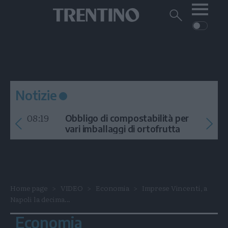
Me
Trentino
Cerca
su
Trentino
Cerca
su
Navigazione
Home
MONTAGNA
Trentino
principale
Facebook
Twitt
I
AMBIENTE
EVENTI
CRONACA
GARDA
CULTURA
PODCAST
Notizie
FOTO
Altre
08:19
Obbligo di compostabilità per
VIDEO
vari imballaggi di ortofrutta
GENERAZIONI
ITALIA-MONDO
Home page
VIDEO
Economia
Imprese Vincenti, a
Napoli la decima...
Economia