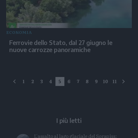
ECONOMIA
Ferrovie dello Stato, dal 27 giugno le
nuove carrozze panoramiche
1
2
3
4
5
6
7
8
9
10
11
precedente
succe
I più letti
L'assalto al lago glaciale del Sorapiss: