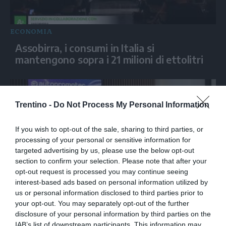
ECONOMIA
Assobirra, i consumi in Italia si
mantengono sopra i 21 milioni di ettolitri
Trentino -
Do Not Process My Personal Information
If you wish to opt-out of the sale, sharing to third parties, or
processing of your personal or sensitive information for
targeted advertising by us, please use the below opt-out
section to confirm your selection. Please note that after your
opt-out request is processed you may continue seeing
interest-based ads based on personal information utilized by
ECONOMIA
us or personal information disclosed to third parties prior to
Autopromotec Dialogues, il fine vita
your opt-out. You may separately opt-out of the further
disclosure of your personal information by third parties on the
dell'auto come nuova risorsa industriale
IAB’s list of downstream participants. This information may