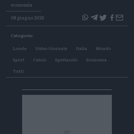
Tags
economia
08 giugno 2026
questo
questo
articolo
articolo
Categorie:
su
su
Whatsapp
Telegram
Locale
Video Giornale
Italia
Mondo
Sport
Calcio
Spettacolo
Economia
Tutti