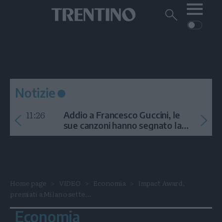
Me
Trentino
Cerca
su
Trentino
Cerca
su
Navigazione
Home
MONTAGNA
Trentino
principale
Facebook
Twitt
I
AMBIENTE
EVENTI
CRONACA
GARDA
CULTURA
PODCAST
Notizie
FOTO
Altre
11:26
Addio a Francesco Guccini, le
VIDEO
sue canzoni hanno segnato la
storia
GENERAZIONI
ITALIA-MONDO
Home page
VIDEO
Economia
Impact Award,
premiati a Milano sette...
Economia