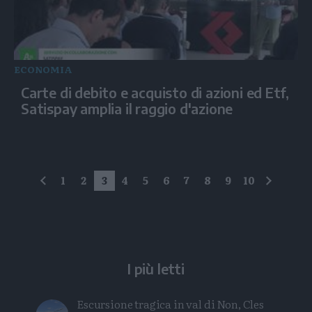
ECONOMIA
Carte di debito e acquisto di azioni ed Etf,
Satispay amplia il raggio d'azione
1
2
3
4
5
6
7
8
9
10
precedente
succes
I più letti
Escursione tragica in val di Non, Cles