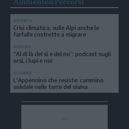
Ambiente&Percorsi
RICERCA
Crisi climatica, sulle Alpi anche le
farfalle costrette a migrare
NATURA
“Al di là del sì e del no”: podcast sugli
orsi, i lupi e noi
IL LIBRO
L'Appennino che resiste: cammino
solidale nelle terre del sisma