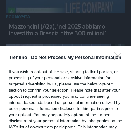
ECONOMIA
Mazzoncini (A2a), ‘nel 2025 abbiamo
investito a Brescia oltre 300 milioni’
Trentino -
Do Not Process My Personal Information
If you wish to opt-out of the sale, sharing to third parties, or
processing of your personal or sensitive information for
targeted advertising by us, please use the below opt-out
section to confirm your selection. Please note that after your
opt-out request is processed you may continue seeing
interest-based ads based on personal information utilized by
ECONOMIA
us or personal information disclosed to third parties prior to
your opt-out. You may separately opt-out of the further
Finanza e Aerospazio, a Torino le sfide di
disclosure of your personal information by third parties on the
un settore strategico per lo sviluppo
IAB’s list of downstream participants. This information may