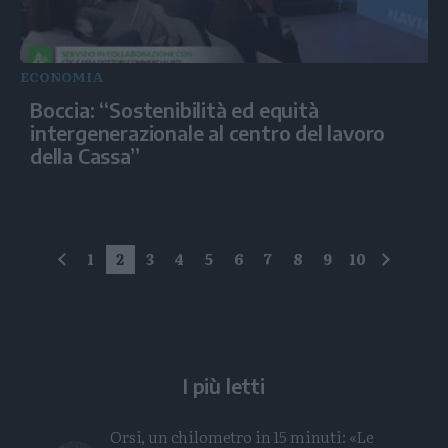
ECONOMIA
Boccia: “Sostenibilità ed equità
intergenerazionale al centro del lavoro
della Cassa”
1
2
3
4
5
6
7
8
9
10
precedente
succes
I più letti
Orsi, un chilometro in 15 minuti: «Le