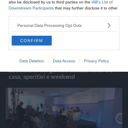
also be disclosed by us to third parties on the
IAB’s List of
Downstream Participants
that may further disclose it to other
third parties.
Personal Data Processing Opt Outs
CONFIRM
ECONOMIA
Data Deletion
Data Access
Privacy Policy
La socialità dei giovani cambia volto tra
casa, aperitivi e weekend