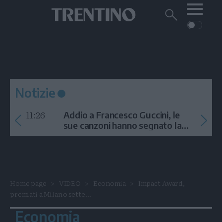
Me
Trentino
Cerca
su
Trentino
Cerca
su
Navigazione
Home
MONTAGNA
Trentino
principale
Facebook
Twitt
I
AMBIENTE
EVENTI
CRONACA
GARDA
CULTURA
PODCAST
Notizie
FOTO
Altre
11:26
Addio a Francesco Guccini, le
VIDEO
sue canzoni hanno segnato la
storia
GENERAZIONI
ITALIA-MONDO
Home page
VIDEO
Economia
Impact Award,
premiati a Milano sette...
Economia