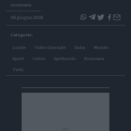
Tags
economia
08 giugno 2026
questo
questo
articolo
articolo
Categorie:
su
su
Whatsapp
Telegram
Locale
Video Giornale
Italia
Mondo
Sport
Calcio
Spettacolo
Economia
Tutti