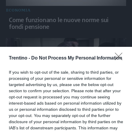
ECONOMIA
Come funzionano le nuove norme sui
fondi pensione
Trentino -
Do Not Process My Personal Information
If you wish to opt-out of the sale, sharing to third parties, or
processing of your personal or sensitive information for
targeted advertising by us, please use the below opt-out
section to confirm your selection. Please note that after your
opt-out request is processed you may continue seeing
ECONOMIA
interest-based ads based on personal information utilized by
us or personal information disclosed to third parties prior to
Messina (Intesa Sanpaolo): “Offerta per
your opt-out. You may separately opt-out of the further
Mps è concreta, non c'è logica di potere”
disclosure of your personal information by third parties on the
IAB’s list of downstream participants. This information may