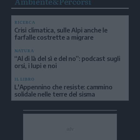
Ambiente&Percorsi
RICERCA
Crisi climatica, sulle Alpi anche le
farfalle costrette a migrare
NATURA
“Al di là del sì e del no”: podcast sugli
orsi, i lupi e noi
IL LIBRO
L'Appennino che resiste: cammino
solidale nelle terre del sisma