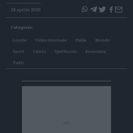
24 aprile 2026
questo
questo
articolo
articolo
Categorie:
su
su
Whatsapp
Telegram
Locale
Video Giornale
Italia
Mondo
Sport
Calcio
Spettacolo
Economia
Tutti