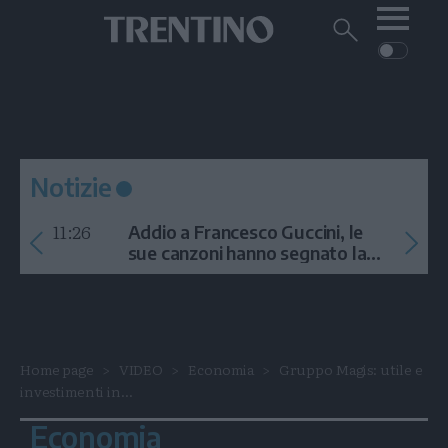
Me
Trentino
Cerca
su
Trentino
Cerca
su
Navigazione
Home
MONTAGNA
Trentino
principale
Facebook
Twitt
I
AMBIENTE
EVENTI
CRONACA
GARDA
CULTURA
PODCAST
Notizie
FOTO
Altre
11:26
Addio a Francesco Guccini, le
VIDEO
sue canzoni hanno segnato la
storia
GENERAZIONI
ITALIA-MONDO
Home page
VIDEO
Economia
Gruppo Magis: utile e
investimenti in...
Economia