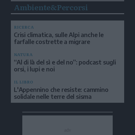
Ambiente&Percorsi
RICERCA
Crisi climatica, sulle Alpi anche le
farfalle costrette a migrare
NATURA
“Al di là del sì e del no”: podcast sugli
orsi, i lupi e noi
IL LIBRO
L'Appennino che resiste: cammino
solidale nelle terre del sisma