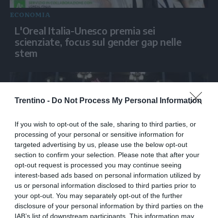
ECONOMIA
L'Oreal Italia-Unesco premia sei
scienziate, focus sul gender gap nelle
stem
Trentino -
Do Not Process My Personal Information
If you wish to opt-out of the sale, sharing to third parties, or
processing of your personal or sensitive information for
targeted advertising by us, please use the below opt-out
section to confirm your selection. Please note that after your
opt-out request is processed you may continue seeing
interest-based ads based on personal information utilized by
ECONOMIA
us or personal information disclosed to third parties prior to
Fondazione Allegra Agnelli, l'Istituto di
your opt-out. You may separately opt-out of the further
Candiolo festeggia in musica 40 anni
disclosure of your personal information by third parties on the
contro il cancro
IAB’s list of downstream participants. This information may