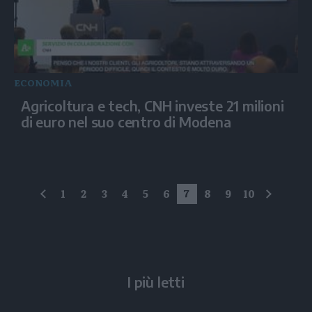
ECONOMIA
Agricoltura e tech, CNH investe 21 milioni
di euro nel suo centro di Modena
1
2
3
4
5
6
7
8
9
10
precedente
succes
I più letti