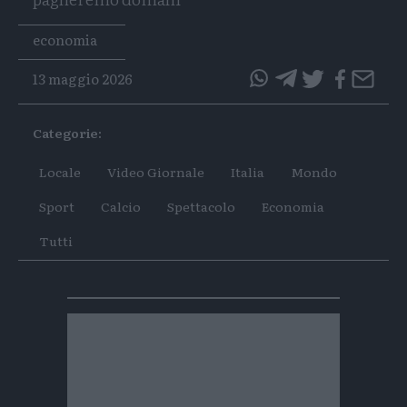
Tags
economia
13 maggio 2026
questo
questo
articolo
articolo
Categorie:
su
su
Whatsapp
Telegram
Locale
Video Giornale
Italia
Mondo
Sport
Calcio
Spettacolo
Economia
Tutti