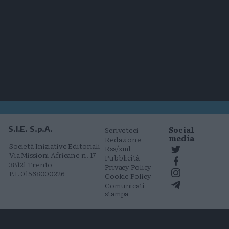
Social
S.I.E. S.p.A.
Scriveteci
media
Redazione
Società Iniziative Editoriali
Rss/xml
Via Missioni Africane n. 17
Pubblicità
38121 Trento
Privacy Policy
P.I. 01568000226
Cookie Policy
Comunicati
stampa