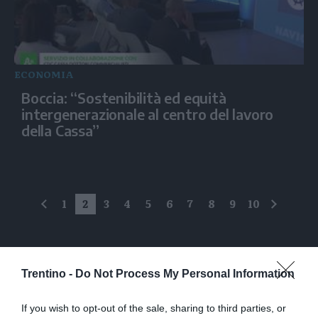
ECONOMIA
Boccia: “Sostenibilità ed equità
intergenerazionale al centro del lavoro
della Cassa”
1
2
3
4
5
6
7
8
9
10
precedente
succes
Trentino -
Do Not Process My Personal Information
I più letti
If you wish to opt-out of the sale, sharing to third parties, or