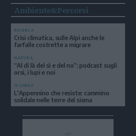
Ambiente&Percorsi
RICERCA
Crisi climatica, sulle Alpi anche le
farfalle costrette a migrare
NATURA
“Al di là del sì e del no”: podcast sugli
orsi, i lupi e noi
IL LIBRO
L'Appennino che resiste: cammino
solidale nelle terre del sisma