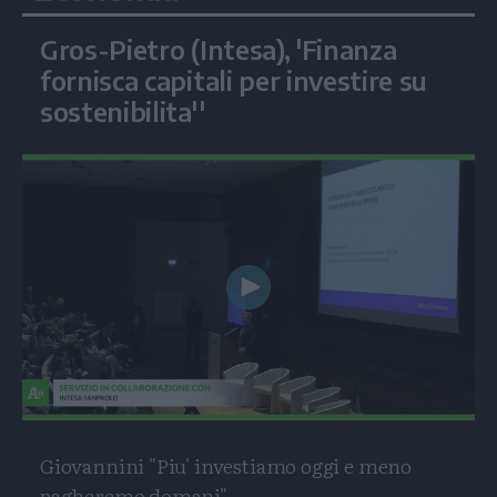
Gros-Pietro (Intesa), 'Finanza
fornisca capitali per investire su
sostenibilita''
Play
Video
Giovannini "Piu' investiamo oggi e meno
pagheremo domani"