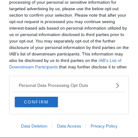
processing of your personal or sensitive information for
Albiano, nasce la nuova Pro Loco: è la
targeted advertising by us, please use the below opt-out
14ª affiliata in Trentino nel 2026
section to confirm your selection. Please note that after your
opt-out request is processed you may continue seeing
Orsi, un chilometro in 15 minuti: «Le
interest-based ads based on personal information utilized by
mappe degli avvistamenti possono
us or personal information disclosed to third parties prior to
ingannare»
your opt-out. You may separately opt-out of the further
disclosure of your personal information by third parties on the
IAB’s list of downstream participants. This information may
Escursione tragica in val di Non, Cles
also be disclosed by us to third parties on the
IAB’s List of
piange “Gianni” Flaim
Downstream Participants
that may further disclose it to other
third parties.
Stasera a Folgaria il docufilm sul
bombardamento di S.Ilario
Personal Data Processing Opt Outs
Clima, protesta a Trento: «Questo caldo
CONFIRM
è una scelta politica»
L’amore fra nord e sud con intermezzo
Data Deletion
Data Access
Privacy Policy
partigiano