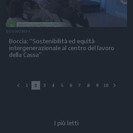
ECONOMIA
Boccia: “Sostenibilità ed equità
intergenerazionale al centro del lavoro
della Cassa”
1
2
3
4
5
6
7
8
9
10
precedente
succes
I più letti