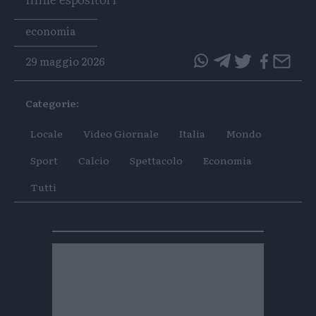
Tags
economia
29 maggio 2026
questo
questo
articolo
articolo
Categorie:
su
su
Whatsapp
Telegram
Locale
Video Giornale
Italia
Mondo
Sport
Calcio
Spettacolo
Economia
Tutti