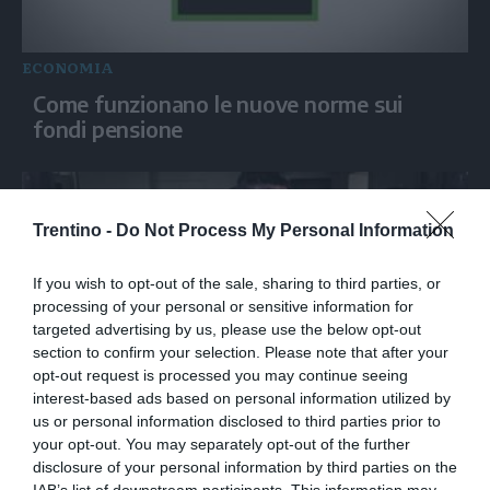
ECONOMIA
Come funzionano le nuove norme sui
fondi pensione
Trentino -
Do Not Process My Personal Information
If you wish to opt-out of the sale, sharing to third parties, or
processing of your personal or sensitive information for
targeted advertising by us, please use the below opt-out
section to confirm your selection. Please note that after your
opt-out request is processed you may continue seeing
interest-based ads based on personal information utilized by
ECONOMIA
us or personal information disclosed to third parties prior to
Messina (Intesa Sanpaolo): “Offerta per
your opt-out. You may separately opt-out of the further
Mps è concreta, non c'è logica di potere”
disclosure of your personal information by third parties on the