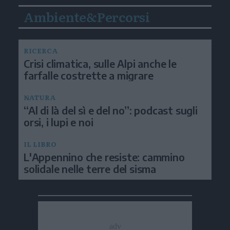
Ambiente&Percorsi
RICERCA
Crisi climatica, sulle Alpi anche le
farfalle costrette a migrare
NATURA
“Al di là del sì e del no”: podcast sugli
orsi, i lupi e noi
IL LIBRO
L'Appennino che resiste: cammino
solidale nelle terre del sisma