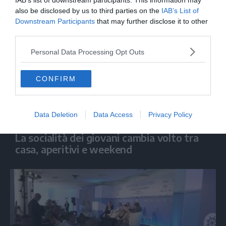
IAB’s list of downstream participants. This information may
also be disclosed by us to third parties on the
IAB’s List of
Downstream Participants
that may further disclose it to other
third parties.
Personal Data Processing Opt Outs
CONFIRM
Data Deletion
Data Access
Privacy Policy
ECONOMIA
La socialità dei giovani cambia volto tra
casa, aperitivi e weekend