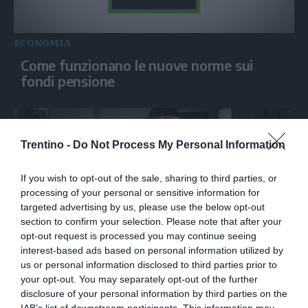
ECONOMIA
Come funzionano le nuove norme sui
fondi pensione
Trentino -
Do Not Process My Personal Information
If you wish to opt-out of the sale, sharing to third parties, or
processing of your personal or sensitive information for
targeted advertising by us, please use the below opt-out
section to confirm your selection. Please note that after your
opt-out request is processed you may continue seeing
interest-based ads based on personal information utilized by
ECONOMIA
us or personal information disclosed to third parties prior to
Messina (Intesa Sanpaolo): “Offerta per
your opt-out. You may separately opt-out of the further
Mps è concreta, non c'è logica di potere”
disclosure of your personal information by third parties on the