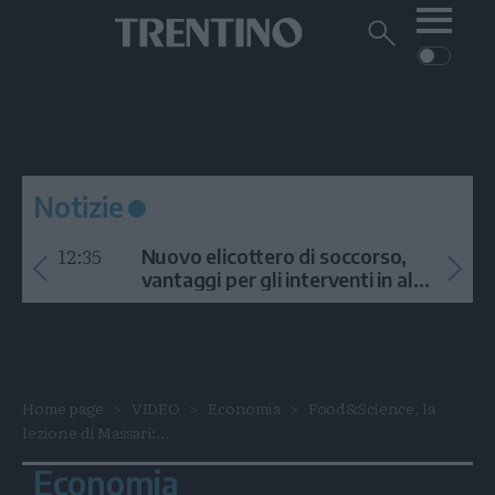
Me
Trentino
Cerca
su
Trentino
Cerca
su
Navigazione
Home
MONTAGNA
Trentino
principale
Facebook
Twitt
I
AMBIENTE
EVENTI
CRONACA
GARDA
CULTURA
PODCAST
Notizie
FOTO
Altre
12:35
Nuovo elicottero di soccorso,
VIDEO
vantaggi per gli interventi in alta
quota
GENERAZIONI
ITALIA-MONDO
Home page
VIDEO
Economia
Food&Science, la
lezione di Massari:...
Economia