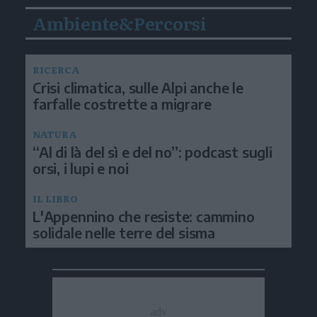
Ambiente&Percorsi
RICERCA
Crisi climatica, sulle Alpi anche le
farfalle costrette a migrare
NATURA
“Al di là del sì e del no”: podcast sugli
orsi, i lupi e noi
IL LIBRO
L'Appennino che resiste: cammino
solidale nelle terre del sisma