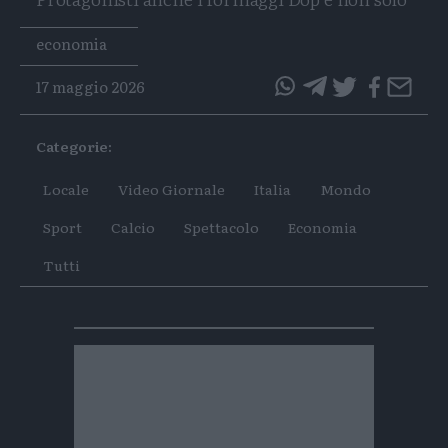
Tags
economia
17 maggio 2026
questo
questo
articolo
articolo
Categorie:
su
su
Whatsapp
Telegram
Locale
Video Giornale
Italia
Mondo
Sport
Calcio
Spettacolo
Economia
Tutti