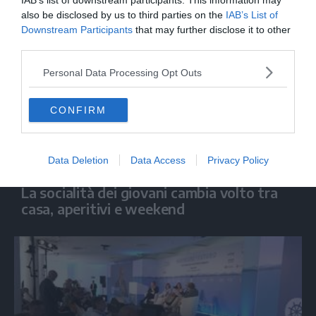
IAB’s list of downstream participants. This information may
also be disclosed by us to third parties on the
IAB’s List of
Downstream Participants
that may further disclose it to other
third parties.
Personal Data Processing Opt Outs
CONFIRM
Data Deletion
Data Access
Privacy Policy
ECONOMIA
La socialità dei giovani cambia volto tra
casa, aperitivi e weekend