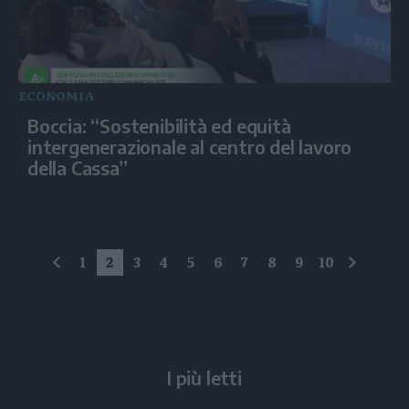
ECONOMIA
Boccia: “Sostenibilità ed equità
intergenerazionale al centro del lavoro
della Cassa”
1
2
3
4
5
6
7
8
9
10
precedente
succes
I più letti