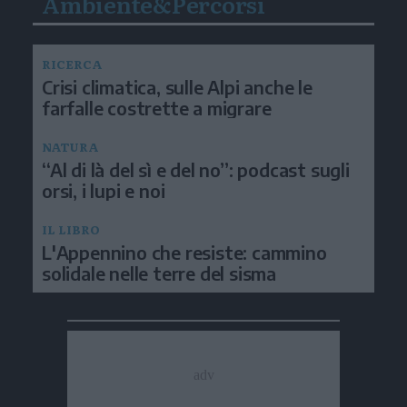
Ambiente&Percorsi
RICERCA
Crisi climatica, sulle Alpi anche le
farfalle costrette a migrare
NATURA
“Al di là del sì e del no”: podcast sugli
orsi, i lupi e noi
IL LIBRO
L'Appennino che resiste: cammino
solidale nelle terre del sisma