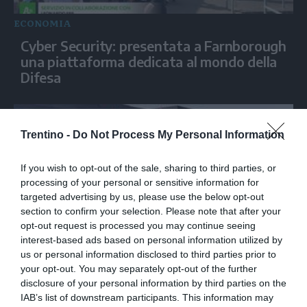
ECONOMIA
Cyber Security: presentata a Farnborough
una piattaforma dedicata al mondo della
Difesa
Trentino -
Do Not Process My Personal Information
If you wish to opt-out of the sale, sharing to third parties, or
processing of your personal or sensitive information for
targeted advertising by us, please use the below opt-out
section to confirm your selection. Please note that after your
opt-out request is processed you may continue seeing
interest-based ads based on personal information utilized by
ECONOMIA
us or personal information disclosed to third parties prior to
your opt-out. You may separately opt-out of the further
"Al 61° Stormo Lecce-Galatina introdotto
disclosure of your personal information by third parties on the
nuovo velivolo addestramento jet"
IAB’s list of downstream participants. This information may