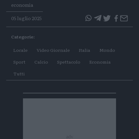
Tags
economia
05 luglio 2025
questo
questo
articolo
articolo
Categorie:
su
su
Whatsapp
Telegram
Locale
Video Giornale
Italia
Mondo
Sport
Calcio
Spettacolo
Economia
Tutti