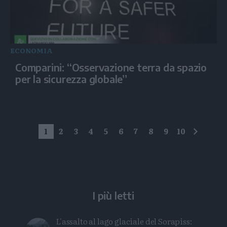
ECONOMIA
Comparini: “Osservazione terra da spazio
per la sicurezza globale”
1
2
3
4
5
6
7
8
9
10
succes
I più letti
L'assalto al lago glaciale del Sorapiss: