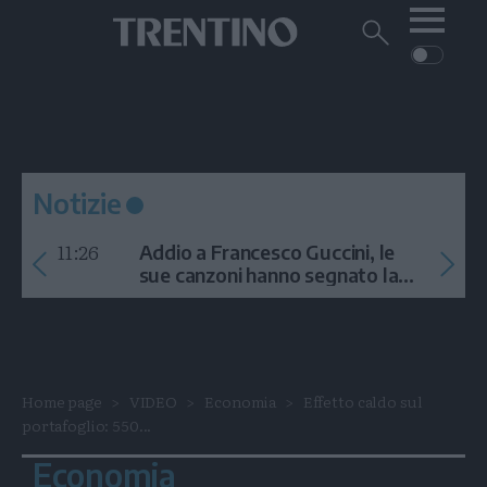
Me
Trentino
Cerca
su
Trentino
Cerca
su
Navigazione
Home
MONTAGNA
Trentino
principale
Facebook
Twitt
I
AMBIENTE
EVENTI
CRONACA
GARDA
CULTURA
PODCAST
Notizie
FOTO
Altre
11:26
Addio a Francesco Guccini, le
VIDEO
sue canzoni hanno segnato la
storia
GENERAZIONI
ITALIA-MONDO
Home page
VIDEO
Economia
Effetto caldo sul
portafoglio: 550...
Economia