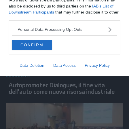
mantengono sopra i 21 milioni di ettolitri
also be disclosed by us to third parties on the
IAB’s List of
Downstream Participants
that may further disclose it to other
third parties.
Personal Data Processing Opt Outs
CONFIRM
Data Deletion
Data Access
Privacy Policy
ECONOMIA
Autopromotec Dialogues, il fine vita
dell'auto come nuova risorsa industriale