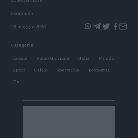
Tags
economia
26 maggio 2026
questo
questo
articolo
articolo
Categorie:
su
su
Whatsapp
Telegram
Locale
Video Giornale
Italia
Mondo
Sport
Calcio
Spettacolo
Economia
Tutti