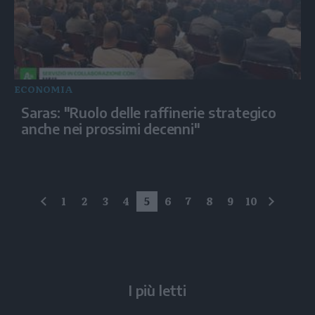
ECONOMIA
Saras: "Ruolo delle raffinerie strategico
anche nei prossimi decenni"
1
2
3
4
5
6
7
8
9
10
precedente
succes
I più letti