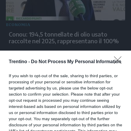
ECONOMIA
Conou: 194,5 tonnellate di olio usato
raccolte nel 2025, rappresentano il 100%
Trentino -
Do Not Process My Personal Information
If you wish to opt-out of the sale, sharing to third parties, or
processing of your personal or sensitive information for
targeted advertising by us, please use the below opt-out
section to confirm your selection. Please note that after your
opt-out request is processed you may continue seeing
interest-based ads based on personal information utilized by
us or personal information disclosed to third parties prior to
ECONOMIA
your opt-out. You may separately opt-out of the further
Assobirra, i consumi in Italia si
disclosure of your personal information by third parties on the
IAB’s list of downstream participants. This information may