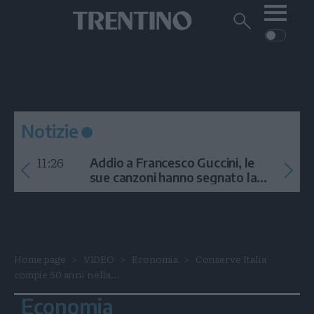
Me
Trentino
Cerca
su
Trentino
Cerca
su
Navigazione
Home
MONTAGNA
Trentino
principale
Facebook
Twitt
I
AMBIENTE
EVENTI
CRONACA
GARDA
CULTURA
PODCAST
Notizie
FOTO
Altre
11:26
Addio a Francesco Guccini, le
VIDEO
sue canzoni hanno segnato la
storia
GENERAZIONI
ITALIA-MONDO
Home page
VIDEO
Economia
Conserve Italia
compie 50 anni nella...
Economia