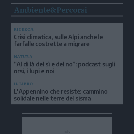
Ambiente&Percorsi
RICERCA
Crisi climatica, sulle Alpi anche le
farfalle costrette a migrare
NATURA
“Al di là del sì e del no”: podcast sugli
orsi, i lupi e noi
IL LIBRO
L'Appennino che resiste: cammino
solidale nelle terre del sisma